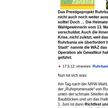
Das Prestigeprojekt Ruhrba
nicht auch noch weiter au
sollte! Doch … Die Heimats
Wahlgewinnerin vom 13. Mai
verschuldet. Auch die Innen
Krise, nicht zuletzt, weil d
Ruhrbania sie überfordert 
Stadt“ nannte die WAZ das 
Operation als Gewaltkur ha
geführt.
17.5.12: xtranews:
Ruhrbania
Nun tut sich was:
Am Tag nach der NRW-Wahl, 
der „Ruhrpromenade“ von Ruh
unten der schmale Streifen d
Baublöcken und um das Hafe
1. Juni ist dann
Richtfest un