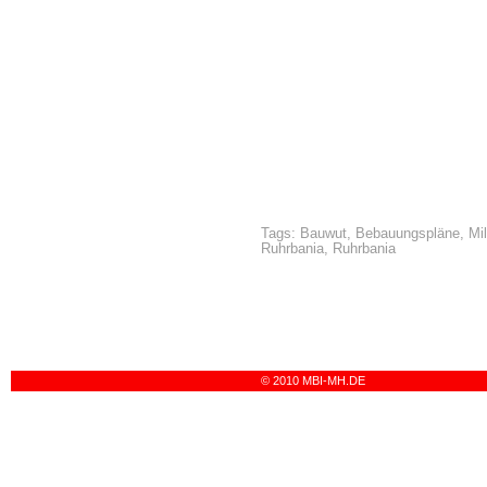
Tags:
Bauwut
,
Bebauungspläne
,
Mi
Ruhrbania
,
Ruhrbania
© 2010 MBI-MH.DE