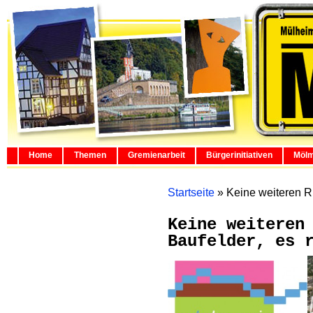
Home
Themen
Gremienarbeit
Bürgerinitiativen
Mölm
Startseite
»
Keine weiteren R
Keine weiteren
Baufelder, es 