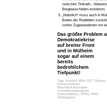
zwischen Tinkrath-, Velauer
Bergbauschäden existieren.
„Natürlich“ muss auch in Mü
Boden der Realitäten zurück
vorher Zugewanderten mit ei
Das größte Problem
a
Demokratiekrise
auf breiter Front
und in Mülheim
sogar auf einem
bereits
bedrohlichem
Tiefpunkt!
Tags:
Ausblick Mitte 2017
,
Bauwut
,
Demokratiekrise
,
Haushaltskatastrophe
,
Immobilienspekulanten
,
Innenstadtkrise
,
ÖPNV
,
RWE-
Abhängigkeit