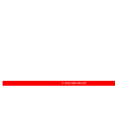
© 2010 MBI-MH.DE