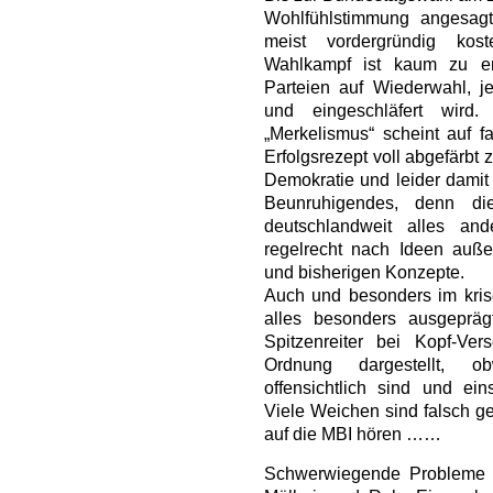
Wohlfühlstimmung angesagt
meist vordergründig kost
Wahlkampf ist kaum zu er
Parteien auf Wiederwahl, j
und eingeschläfert wird
„Merkelismus“ scheint auf fa
Erfolgsrezept voll abgefärbt 
Demokratie und leider damit
Beunruhigendes, denn di
deutschlandweit alles an
regelrecht nach Ideen auße
und bisherigen Konzepte.
Auch und besonders im krise
alles besonders ausgeprä
Spitzenreiter bei Kopf-Ver
Ordnung dargestellt, o
offensichtlich sind und e
Viele Weichen sind falsch ges
auf die MBI hören ……
Schwerwiegende Probleme h