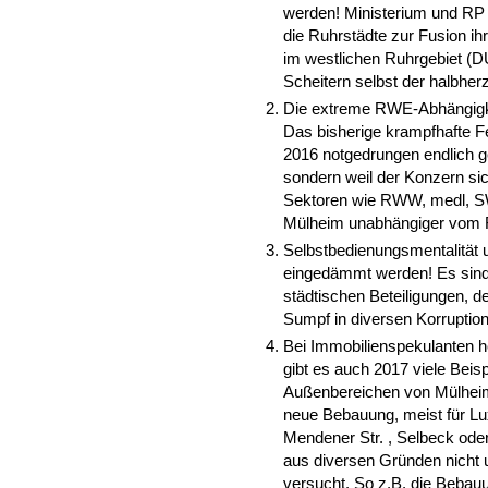
werden! Ministerium und RP
die Ruhrstädte zur Fusion ih
im westlichen Ruhrgebiet (D
Scheitern selbst der halbherz
Die extreme RWE-Abhängigke
Das bisherige krampfhafte F
2016 notgedrungen endlich ge
sondern weil der Konzern sic
Sektoren wie RWW, medl, S
Mülheim unabhängiger vom
Selbstbedienungsmentalität 
eingedämmt werden! Es sind 
städtischen Beteiligungen, d
Sumpf in diversen Korruptio
Bei Immobilienspekulanten h
gibt es auch 2017 viele Beis
Außenbereichen von Mülheim
neue Bebauung, meist für L
Mendener Str. , Selbeck ode
aus diversen Gründen nicht 
versucht. So z.B. die Bebau