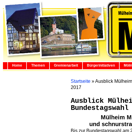
Home
Themen
Gremienarbeit
Bürgerinitiativen
Mölm
Startseite
»
Ausblick Mülhei
2017
Ausblick Mülhe
Bundestagswahl
Mülheim Mi
und schnurstra
Bis zur Bundestagswahl am 24