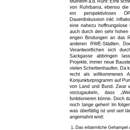
Mülheim a.d. Ruhr: Eine schw
von Ruhrbania, ebenso die 
ein perspektivloses ÖP
Dauerdiskussion inkl. inflati
eine nahezu hoffnungslose H
auch durch den sehr hohen P
engen Bindungen an das RW
anderen RWE-Städten. Doc
Verantwortlichen sich dur
Sackgasse abbringen las
Projekte, immer neue Baustel
vielen Scherbenhaufen. Da ka
recht als willkommenes 
Konjunkturprogramm auf Pump
von Land und Bund. Zwar v
vorzugaukeln, dass „We
funktionieren könne. Doch d
noch lange gehen! Im folge
was überfällig ist und seit
angemahnt wird:
Das erbärmliche Gehampel 