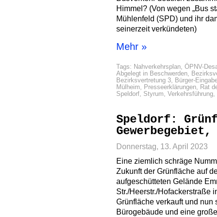
Himmel? (Von wegen „Bus sta
Mühlenfeld (SPD) und ihr da
seinerzeit verkündeten)
Mehr »
Tags:
Nahverkehrsplan
,
ÖPNV-Desa
Abgelegt in
Beschwerden
,
Bezirksv
Bezirksvertretung 3
,
Bürger-Eingab
Mülheim
,
Presseerklärungen
,
Rat d
Speldorf
,
Styrum
,
Verkehrsführung
,
Speldorf: Grün
Gewerbegebiet,
Donnerstag, 13. April 2023
Eine ziemlich schräge Numme
Zukunft der Grünfläche auf 
aufgeschütteten Gelände Em
Str./Heerstr./Hofackerstraße 
Grünfläche verkauft und nun s
Bürogebäude und eine große