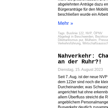
abgelehnten Anträge dazu erne
Bürgeranträge für den Mobili
beschließen wurde ein Arbeit
Mehr »
Tags:
Buslinie 122
,
NVP
,
ÖPNV
Abgelegt in
Beschwerden
,
Bezirksv
Dilettantismus pur
,
Mülheim
,
Presse
Verkehrsführung
,
Wirtschaftsaussc
Nahverkehr: Ch
an der Ruhr?!
Dienstag, 15. August 2023
Seit 7. Aug. ist der neue NV
dem 122er sind noch die kle
Durcheinander, was Schwarz
angerichtet hat ohne erkennb
allem Überfluss streicht die
angeblichem Personalmangel
Busverkehr deutlich zusamme