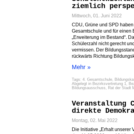
ziemlich persp
Mittwoch, 01. Juni 2022
CDU, Grüne und SPD haben si
Gesamtschule und für einen 
„Erweiterung im Bestand“. Da
Schülerzahl nicht gerecht und 
vermissen. Der Bildungsstando
rückwärts Richtung Bildungs
Mehr »
Tags:
4. Gesamtschule
,
Bildungska
Abgelegt in
Bezirksvertretung 1
,
Bez
Bildungsausschuss
,
Rat der Stadt
Veranstaltung 
direkte Demokr
Montag, 02. Mai 2022
Die Initiative „Erhalt unserer