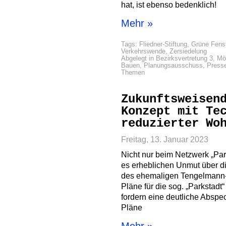
hat, ist ebenso bedenklich!
Mehr »
Tags:
Fliedner-Stiftung
,
Grüne Fenst
Verkehrswende
,
Zersiedelung
Abgelegt in
Bezirksvertretung 3
,
Mö
Bauen
,
Planungsausschuss
,
Press
Themen
Zukunftsweisen
Konzept mit Te
reduzierter Wo
Freitag, 13. Januar 2023
Nicht nur beim Netzwerk „Park
es erheblichen Unmut über d
des ehemaligen Tengelmann-A
Pläne für die sog. „Parkstadt“
fordern eine deutliche Absp
Pläne