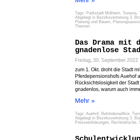
Mehr »
Tags:
Parkstadt Mülheim
,
Soravia
,
Abgelegt in
Bezirksvertretung 3
,
Br
Planung und Bauen
,
Planungsauss
Themen
Das Drama mit 
gnadenlose Sta
Freitag, 30. September 2022
zum 1. Okt. droht die Stadt 
Pferdepensionshofs Auehof an
Rücksichtslosigkeit der Stadt
gnadenlos, warum auch imme
Mehr »
Tags:
Auehof
,
Behördenwillkür
,
Tier
Abgelegt in
Bezirksvertretung 3
,
Bü
Presseerklärungen
,
Rechtsbrüche
,
Schulentwicklu