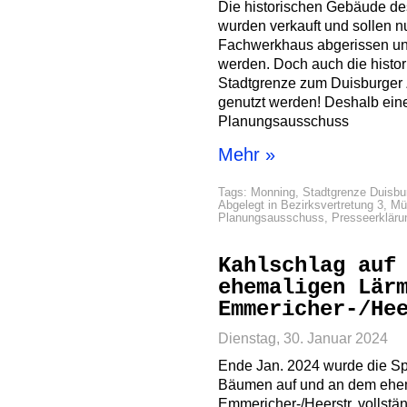
Die historischen Gebäude de
wurden verkauft und sollen n
Fachwerkhaus abgerissen un
werden. Doch auch die histo
Stadtgrenze zum Duisburger Z
genutzt werden! Deshalb ein
Planungsausschuss
Mehr »
Tags:
Monning
,
Stadtgrenze Duisbu
Abgelegt in
Bezirksvertretung 3
,
Mü
Planungsausschuss
,
Presseerkläru
Kahlschlag auf
ehemaligen Lär
Emmericher-/He
Dienstag, 30. Januar 2024
Ende Jan. 2024 wurde die Spe
Bäumen auf und an dem ehe
Emmericher-/Heerstr. vollstän