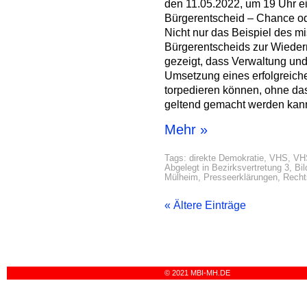
den 11.05.2022, um 19 Uhr e
Bürgerentscheid – Chance od
Nicht nur das Beispiel des m
Bürgerentscheids zur Wieder
gezeigt, dass Verwaltung und
Umsetzung eines erfolgreich
torpedieren können, ohne d
geltend gemacht werden kan
Mehr »
Tags:
direkte Demokratie
,
VHS
,
VHS
Abgelegt in
Bezirksvertretung 3
,
Bi
Mülheim
,
Presseerklärungen
,
Recht
« Ältere Einträge
© 2021 MBI-MH.DE