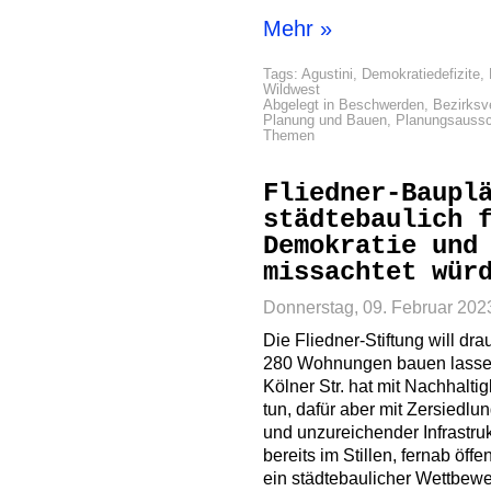
Mehr »
Tags:
Agustini
,
Demokratiedefizite
,
Wildwest
Abgelegt in
Beschwerden
,
Bezirksv
Planung und Bauen
,
Planungsauss
Themen
Fliedner-Baupl
städtebaulich 
Demokratie und
missachtet wür
Donnerstag, 09. Februar 202
Die Fliedner-Stiftung will dr
280 Wohnungen bauen lassen
Kölner Str. hat mit Nachhalti
tun, dafür aber mit Zersiedl
und unzureichender Infrastru
bereits im Stillen, fernab öff
ein städtebaulicher Wettbew