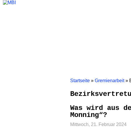
Home
Themen
Gremienarbeit
Bürgerinitiativen
Mölm
Startseite
»
Gremienarbeit
»
Bezirksvertret
Was wird aus d
Monning“?
Mittwoch, 21. Februar 2024