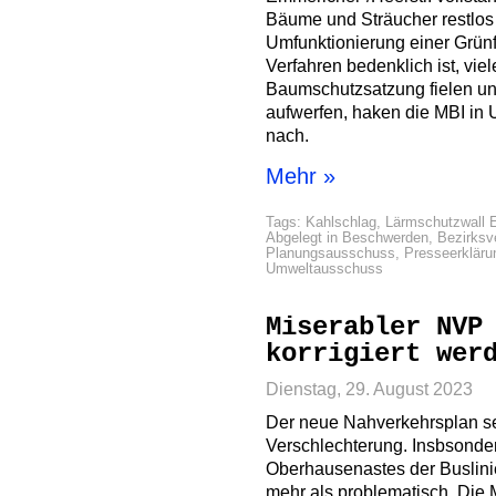
Bäume und Sträucher restlos 
Umfunktionierung einer Grün
Verfahren bedenklich ist, vi
Baumschutzsatzung fielen un
aufwerfen, haken die MBI in
nach.
Mehr »
Tags:
Kahlschlag
,
Lärmschutzwall 
Abgelegt in
Beschwerden
,
Bezirksv
Planungsausschuss
,
Presseerkläru
Umweltausschuss
Miserabler NVP
korrigiert wer
Dienstag, 29. August 2023
Der neue Nahverkehrsplan seit
Verschlechterung. Insbsond
Oberhausenastes der Buslini
mehr als problematisch. Die 