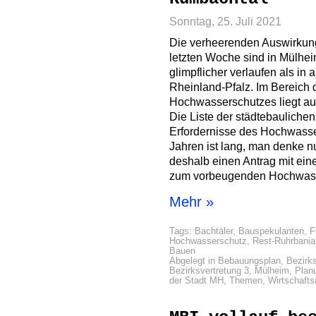
Sonntag, 25. Juli 2021
Die verheerenden Auswirkun
letzten Woche sind in Mülhe
glimpflicher verlaufen als i
Rheinland-Pfalz. Im Bereich
Hochwasserschutzes liegt au
Die Liste der städtebaulich
Erfordernisse des Hochwasse
Jahren ist lang, man denke n
deshalb einen Antrag mit ei
zum vorbeugenden Hochwas
Mehr »
Tags:
Bachtäler
,
Bauspekulanten
,
F
Hochwasserschutz
,
Rest-Ruhrbania
Bauen
Abgelegt in
Bebauungsplan
,
Bezirks
Bezirksvertretung 3
,
Mülheim
,
Plan
der Stadt MH
,
Themen
,
Wirtschaft