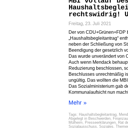
MBI vollauf be
Haushaltsbegle
rechtswidrig! 
Freitag, 23. Juli 2021
Der von CDU+Grünen+FDP b
„Haushaltsbegleitantrag“ enth
neben der Schließung von Sta
Beendigung der gesetzlich v
Das wurde unverändert von
Auch wenn Mendack behauptet
Reduzierung beschlossen, so 
Beschlusses unrechtmäßig is
ungültig. Das wollten die MBI
Das Sozialministerium gab de
Kommunalaufsicht nun macht,
Mehr »
Tags:
Haushaltsbegleitantrag
,
Mend
Abgelegt in
Beschwerden
,
Finanza
Mülheim
,
Presseerklärungen
,
Rat d
Sozialausschuss
,
Soziales
,
Theme