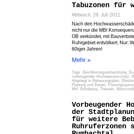
Tabuzonen für 
Mittwoch, 28. Juli 2021
Nach den Hochwasserschäden
nicht nur die MBI Konsequen
OB verkündet, mit Bauverbote
Ruhrgebiet entvölkert. Nur: W
60iger Jahren!
Mehr »
Tags:
Bevölkerungsentwicklung
,
Bu
vorbeugender Hochwasserschutz
,
W
Abgelegt in
Bebauungsplan
,
Diletta
Planung und Bauen
,
Planungsauss
MH
,
Ruhrbania
,
Themen
,
Wirtschaf
Vorbeugender H
der Stadtplanu
für weitere Be
Ruhruferzonen 
Rumbachtal