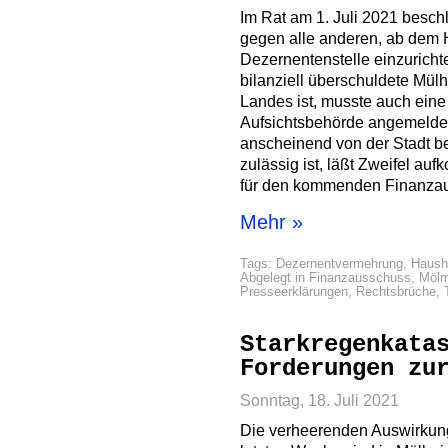
Im Rat am 1. Juli 2021 besc
gegen alle anderen, ab dem H
Dezernentenstelle einzuricht
bilanziell überschuldete M
Landes ist, musste auch eine
Aufsichtsbehörde angemeldet
anscheinend von der Stadt be
zulässig ist, läßt Zweifel a
für den kommenden Finanza
Mehr »
Tags:
Dezernentvermehrung
,
Haush
Abgelegt in
Finanzausschuss
,
Mölm
Presseerklärungen
,
Rechtsbrüche
,
Starkregenkata
Forderungen zu
Sonntag, 18. Juli 2021
Die verheerenden Auswirkun