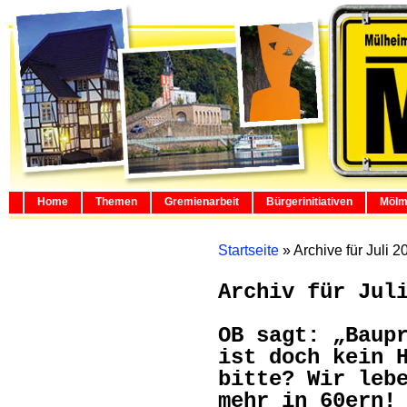
Home
Themen
Gremienarbeit
Bürgerinitiativen
Mölm
Startseite
»
Archive für Juli 2
Archiv für Jul
OB sagt: „Baup
ist doch kein 
bitte? Wir leb
mehr in 60ern!