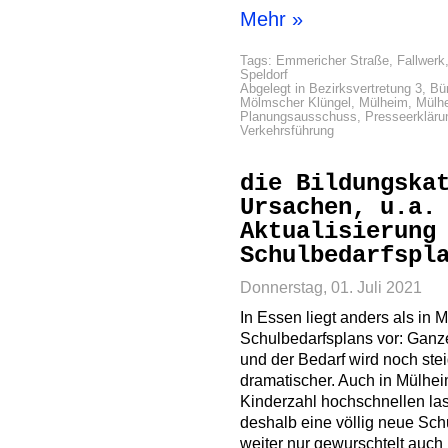
Mehr »
Tags:
Emmericher Straße
,
Fallwerk
Speldorf
Abgelegt in
Bezirksvertretung 3
,
Bür
Mölmscher Klüngel
,
Mülheim
,
Mülh
Planungsausschuss
,
Presseerkläru
Verkehrsführung
die Bildungska
Ursachen, u.a.
Aktualisierung
Schulbedarfspl
Donnerstag, 01. Juli 2021
In Essen liegt anders als in 
Schulbedarfsplans vor: Ganz
und der Bedarf wird noch stei
dramatischer. Auch in Mülhei
Kinderzahl hochschnellen las
deshalb eine völlig neue Sch
weiter nur gewurschtelt auch 