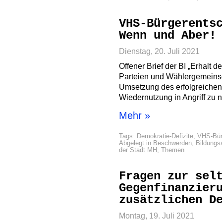
VHS-Bürgerents
Wenn und Aber!
Dienstag, 20. Juli 2021
Offener Brief der BI „Erhalt 
Parteien und Wählergemeinsch
Umsetzung des erfolgreichen
Wiedernutzung in Angriff zu
Mehr »
Tags:
Demokratie-Defizite
,
VHS-Bür
Abgelegt in
Beschwerden
,
Bildung
der Stadt MH
,
Themen
Fragen zur sel
Gegenfinanzier
zusätzlichen D
Montag, 19. Juli 2021