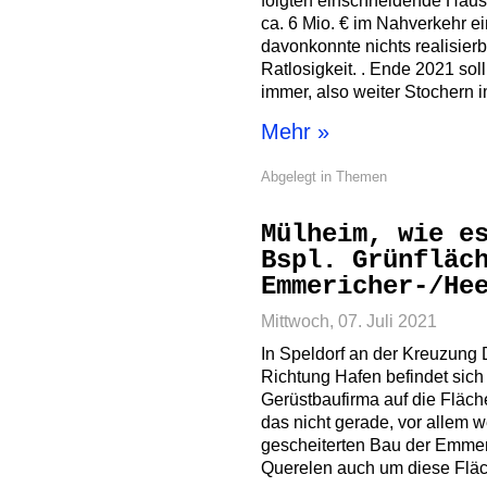
folgten einschneidende Haus
ca. 6 Mio. € im Nahverkehr e
davonkonnte nichts realisierb
Ratlosigkeit. . Ende 2021 sol
immer, also weiter Stochern 
Mehr »
Abgelegt in
Themen
Mülheim, wie e
Bspl. Grünfläc
Emmericher-/He
Mittwoch, 07. Juli 2021
In Speldorf an der Kreuzung 
Richtung Hafen befindet sich
Gerüstbaufirma auf die Fläch
das nicht gerade, vor allem 
gescheiterten Bau der Emmeri
Querelen auch um diese Flä