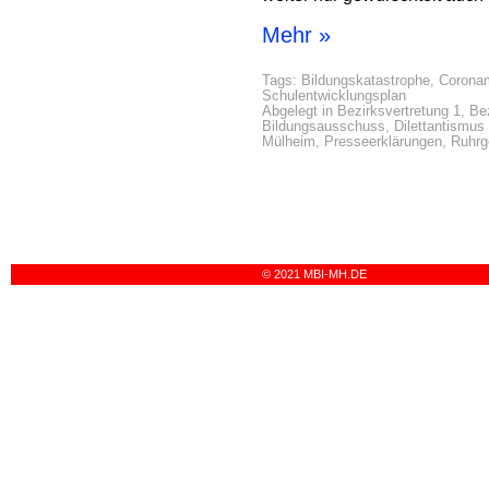
Mehr »
Tags:
Bildungskatastrophe
,
Corona
Schulentwicklungsplan
Abgelegt in
Bezirksvertretung 1
,
Bez
Bildungsausschuss
,
Dilettantismus 
Mülheim
,
Presseerklärungen
,
Ruhrg
© 2021 MBI-MH.DE