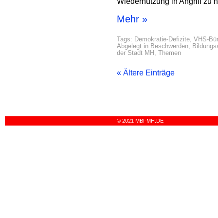
Wiedernutzung in Angriff zu
Mehr »
Tags:
Demokratie-Defizite
,
VHS-Bür
Abgelegt in
Beschwerden
,
Bildung
der Stadt MH
,
Themen
« Ältere Einträge
© 2021 MBI-MH.DE