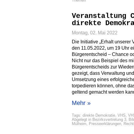
Themen
Veranstaltung 
direkte Demokr
Montag, 02. Mai 2022
Die Initiative „Erhalt unserer
den 11.05.2022, um 19 Uhr e
Bürgerentscheid – Chance od
Nicht nur das Beispiel des m
Bürgerentscheids zur Wieder
gezeigt, dass Verwaltung und
Umsetzung eines erfolgreich
torpedieren können, ohne d
geltend gemacht werden kan
Mehr »
Tags:
direkte Demokratie
,
VHS
,
VHS
Abgelegt in
Bezirksvertretung 3
,
Bi
Mülheim
,
Presseerklärungen
,
Recht