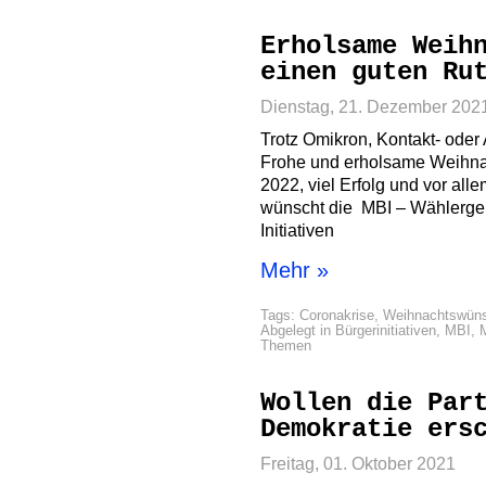
Erholsame Weih
einen guten Ru
Dienstag, 21. Dezember 202
Trotz Omikron, Kontakt- ode
Frohe und erholsame Weihna
2022, viel Erfolg und vor al
wünscht die MBI – Wählerge
Initiativen
Mehr »
Tags:
Coronakrise
,
Weihnachtswün
Abgelegt in
Bürgerinitiativen
,
MBI
,
Themen
Wollen die Par
Demokratie ers
Freitag, 01. Oktober 2021