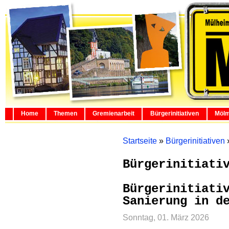
Home
Themen
Gremienarbeit
Bürgerinitiativen
Mölm
Startseite
»
Bürgerinitiativen
Bürgerinitiati
Bürgerinitiati
Sanierung in d
Sonntag, 01. März 2026