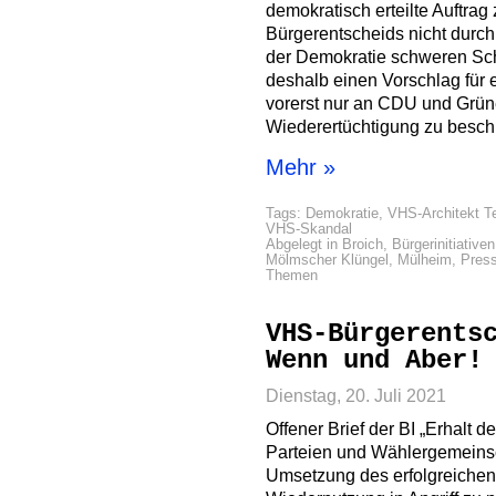
demokratisch erteilte Auftrag
Bürgerentscheids nicht durch 
der Demokratie schweren Sc
deshalb einen Vorschlag für e
vorerst nur an CDU und Grün
Wiederertüchtigung zu besch
Mehr »
Tags:
Demokratie
,
VHS-Architekt T
VHS-Skandal
Abgelegt in
Broich
,
Bürgerinitiativen
Mölmscher Klüngel
,
Mülheim
,
Press
Themen
VHS-Bürgerents
Wenn und Aber!
Dienstag, 20. Juli 2021
Offener Brief der BI „Erhalt 
Parteien und Wählergemeinsch
Umsetzung des erfolgreichen