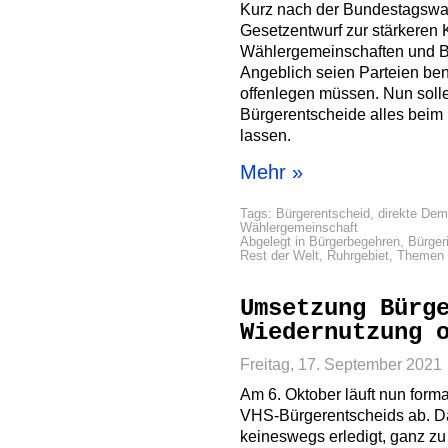
Kurz nach der Bundestagswa
Gesetzentwurf zur stärkeren 
Wählergemeinschaften und B
Angeblich seien Parteien ben
offenlegen müssen. Nun sol
Bürgerentscheide alles bei
lassen.
Mehr »
Tags:
Bürgerentscheid
,
direkte Dem
Wählergemeinschaft
Abgelegt in
Bürgerbegehren
,
Bürgeri
Rest der Welt
,
Ruhrgebiet
,
Themen
Umsetzung Bürg
Wiedernutzung 
Freitag, 17. September 2021
Am 6. Oktober läuft nun forma
VHS-Bürgerentscheids ab. Dan
keineswegs erledigt, ganz z