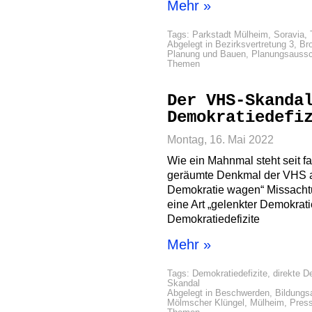
Mehr »
Tags:
Parkstadt Mülheim
,
Soravia
,
Abgelegt in
Bezirksvertretung 3
,
Br
Planung und Bauen
,
Planungsauss
Themen
Der VHS-Skanda
Demokratiedefi
Montag, 16. Mai 2022
Wie ein Mahnmal steht seit fa
geräumte Denkmal der VHS 
Demokratie wagen“ Missacht
eine Art „gelenkter Demokrat
Demokratiedefizite
Mehr »
Tags:
Demokratiedefizite
,
direkte D
Skandal
Abgelegt in
Beschwerden
,
Bildung
Mölmscher Klüngel
,
Mülheim
,
Press