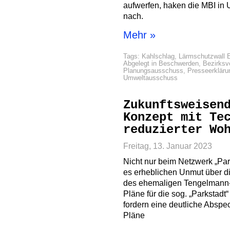
aufwerfen, haken die MBI in
nach.
Mehr »
Tags:
Kahlschlag
,
Lärmschutzwall 
Abgelegt in
Beschwerden
,
Bezirksv
Planungsausschuss
,
Presseerkläru
Umweltausschuss
Zukunftsweisen
Konzept mit Te
reduzierter Wo
Freitag, 13. Januar 2023
Nicht nur beim Netzwerk „Park
es erheblichen Unmut über d
des ehemaligen Tengelmann-A
Pläne für die sog. „Parkstadt“
fordern eine deutliche Absp
Pläne