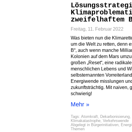
Lösungsstrateg
Klimaproblemat
zweifelhaftem 
Freitag, 11. Februar 2022
Was bieten nun die Klimarette
um die Welt zu retten, denn e
B“, auch wenn manche Milliar
Kolonien auf dem Mars umzus
großen „Reset“, eine radikal
menschlichen Lebens und Wir
selbsternannten Vorreiterland 
Energiwende misslungen und
zukunftsträchtig. Mit naiven,
schwierig!
Mehr »
Tags:
Atomkraft
,
Dekarbonisierung
,
Klimakatastrophe
,
Verkehrswende
Abgelegt in
Bürgerinitiativen
,
Energi
Themen