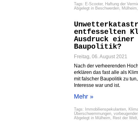
Tags:
E-Scooter
,
Haftung der Vermi
Abgelegt in
Beschwerden
,
Mülheim
Unwetterkatast
entfesselten K
Ausdruck einer
Baupolitik?
Freitag, 06. August 2021
Nach der verheerenden Hochw
erklären das fast alle als Kl
mit falscher Baupolitik zu tun
Interesse war und ist.
Mehr »
Tags:
Immobilienspekulanten
,
Klim
Überschwemmungen
,
vorbeugende
Abgelegt in
Mülheim
,
Rest der Welt