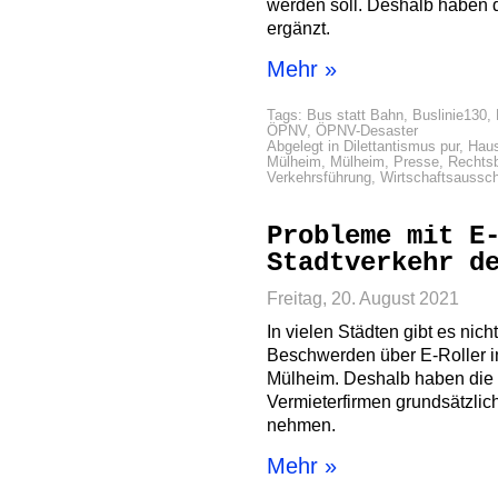
werden soll. Deshalb haben d
ergänzt.
Mehr »
Tags:
Bus statt Bahn
,
Buslinie130
,
ÖPNV
,
ÖPNV-Desaster
Abgelegt in
Dilettantismus pur
,
Haus
Mülheim
,
Mülheim
,
Presse
,
Rechts
Verkehrsführung
,
Wirtschaftsaussc
Probleme mit E
Stadtverkehr d
Freitag, 20. August 2021
In vielen Städten gibt es ni
Beschwerden über E-Roller i
Mülheim. Deshalb haben die M
Vermieterfirmen grundsätzlich
nehmen.
Mehr »