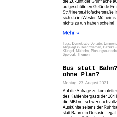
die Zukunft der Grünfläche 
aufgeschütteten Gelände Em
Str./Heerstr./Hofackerstraße 
sich da im Westen Mülheims 
nichts zu tun haben scheint!
Mehr »
Tags:
Demokratie-Defizite
,
Emmeric
Abgelegt in
Beschwerden
,
Bezirksv
Klüngel
,
Mülheim
,
Planungsaussch
Speldorf
,
Themen
Bus statt Bahn
ohne Plan?
Montag, 23. August 2021
Auf die Anfrage zu kompletten
des Kahlenbergasts der 104 i
die MBI nur schwer nachvoll
Auskünfte seitens der Ruhrba
statt Bahn ein Desaster, ega