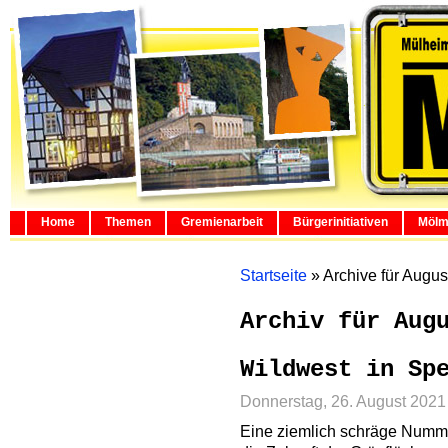
Home
Themen
Gremienarbeit
Bürgerinitiativen
Mölm
Startseite
»
Archive für Augus
Archiv für Aug
Wildwest in Sp
Donnerstag, 26. August 2021
Eine ziemlich schräge Numm