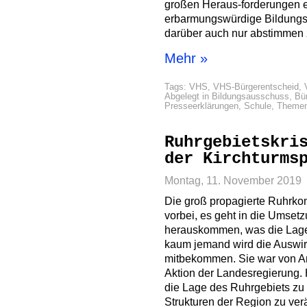
großen Heraus-forderungen ei
erbarmungswürdige Bildungs
darüber auch nur abstimmen 
Mehr »
Tags:
VHS
,
VHS-Bürgerentscheid
,
Abgelegt in
Bildungsausschuss
,
Bü
Presseerklärungen
,
Schule
,
Theme
Ruhrgebietskri
der Kirchturms
Montag, 11. November 2019
Die groß propagierte Ruhrkon
vorbei, es geht in die Umset
herauskommen, was die Lage 
kaum jemand wird die Auswi
mitbekommen. Sie war von An
Aktion der Landesregierung. H
die Lage des Ruhrgebiets zu v
Strukturen der Region zu ver