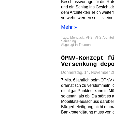
Beschlussvorlage für die Rats
und ein Schlag ins Gesicht 
dem Architekten Teich weite
verwehrt werden soll, ist ein
Mehr »
Tags:
Mendack
,
VHS
,
VHS-Architek
Sanierung
Abgelegt in
Themen
ÖPNV-Konzept f
Versenkung dep
Donnerstag, 14. November 2
7 Mio. € jährlich beim ÖPNV
dramatisch zu verstümmeln, 
nicht gar Punktes, kann in M
so getan, als ob. Da stört e
Mobilitäts-ausschuss darüber
Bürgerbeteiligung nicht einma
Bankrotterklärung muss von 