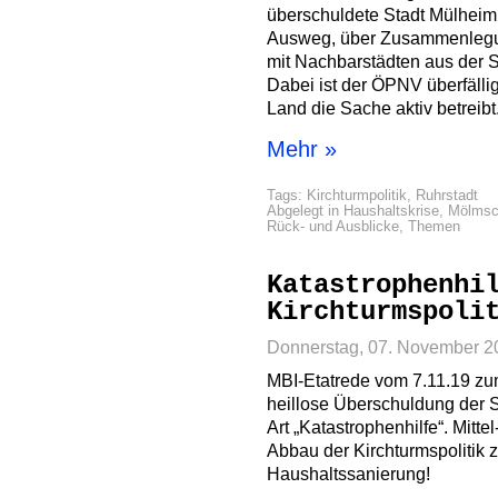
überschuldete Stadt Mülheim 
Ausweg, über Zusammenlegun
mit Nachbarstädten aus der
Dabei ist der ÖPNV überfälli
Land die Sache aktiv betreibt
Mehr »
Tags:
Kirchturmpolitik
,
Ruhrstadt
Abgelegt in
Haushaltskrise
,
Mölmsc
Rück- und Ausblicke
,
Themen
Katastrophenhi
Kirchturmspoli
Donnerstag, 07. November 2
MBI-Etatrede vom 7.11.19 zu
heillose Überschuldung der S
Art „Katastrophenhilfe“. Mittel-
Abbau der Kirchturmspolitik 
Haushaltssanierung!