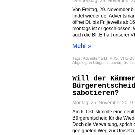
Donnerstag, 28. November 2
Von Freitag, 29. November b
findet wieder der Adventsmarkt
öffnet Di. bis Fr. jeweils ab 
montags ist er geschlossen. W
auch die BI „Erhalt unserer 
Mehr »
Tags:
Adventsmarkt
,
VHS
,
VHS-Bür
Abgelegt in
Bürgerinitiativen
,
Schul
Will der Kämme
Bürgerentschei
sabotieren?
Montag, 25. November 2019
Am 6. Okt. stimmte eine deut
Bürgerentscheid für die Wie
Doch die Verwaltung, sprich 
geeigneten Weg zur Umsetzu