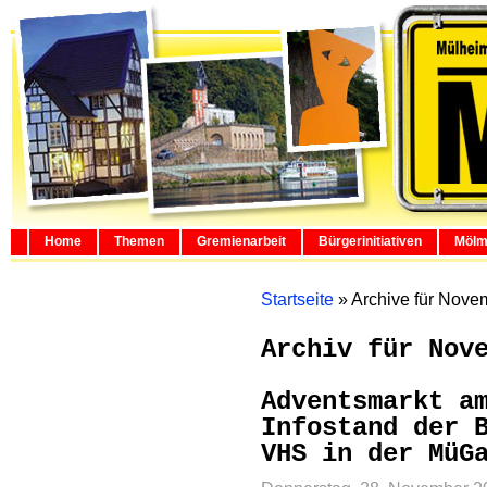
Home
Themen
Gremienarbeit
Bürgerinitiativen
Mölm
Startseite
»
Archive für Nove
Archiv für Nov
Adventsmarkt a
Infostand der 
VHS in der MüG