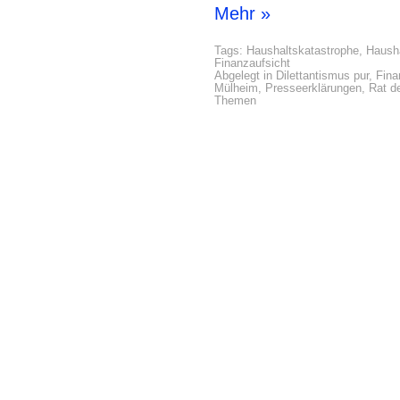
Mehr »
Tags:
Haushaltskatastrophe
,
Hausha
Finanzaufsicht
Abgelegt in
Dilettantismus pur
,
Fin
Mülheim
,
Presseerklärungen
,
Rat d
Themen