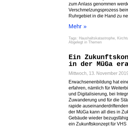
zum Anlass genommen werden
Verschmelzungsprozess bei
Ruhrgebiet in die Hand zu n
Mehr »
Tags:
Haushaltskatastrophe
,
Kircht
Abgelegt in
Themen
Ein Zukunftsko
in der MüGa er
Mittwoch, 13. November 201
Erwachsenenbildung hat ei
erfahren, nämlich für Weiterb
und Digitalisierung, bei Integ
Zuwanderung und für die Stär
rapide auseinanderdriftende
der MüGa kann all dies in Zu
Gebäude wieder bezugsfähig 
ein Zukunftskonzept für VHS z