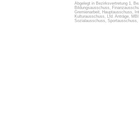
Abgelegt in
Bezirksvertretung 1
,
Bez
Bildungsausschuss
,
Finanzaussch
Gremienarbeit
,
Hauptausschuss
,
In
Kulturausschuss
,
Lfd. Anträge
,
MBI
Sozialausschuss
,
Sportausschuss