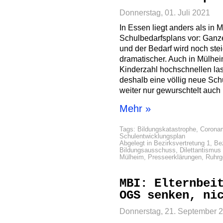
Donnerstag, 01. Juli 2021
In Essen liegt anders als in 
Schulbedarfsplans vor: Ganz
und der Bedarf wird noch stei
dramatischer. Auch in Mülhei
Kinderzahl hochschnellen las
deshalb eine völlig neue Sch
weiter nur gewurschtelt auch 
Mehr »
Tags:
Bildungskatastrophe
,
Corona
Schulentwicklungsplan
Abgelegt in
Bezirksvertretung 1
,
Bez
Bildungsausschuss
,
Dilettantismus 
Mülheim
,
Presseerklärungen
,
Ruhrg
MBI: Elternbei
OGS senken, ni
Donnerstag, 21. September 