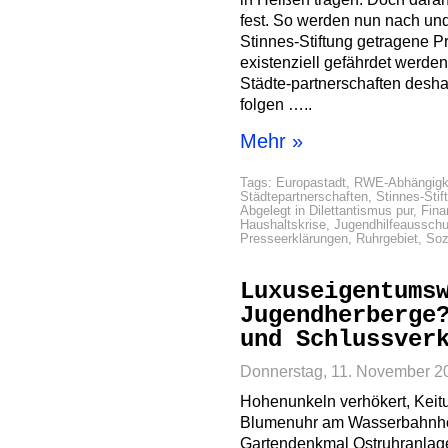
fest. So werden nun nach und
Stinnes-Stiftung getragene Pr
existenziell gefährdet werden
Städte-partnerschaften desh
folgen …..
Mehr »
Tags:
Europastadt
,
RWE-Abhängigk
Städtepartnerschaften
,
Stinnes-Stif
Abgelegt in
Dilettantismus pur
,
Fin
Haushaltskrise
,
Jugendhilfeaussch
Presseerklärungen
,
Ruhrgebiet
,
Soz
Luxuseigentums
Jugendherberge
und Schlussver
Donnerstag, 11. November 2
Hohenunkeln verhökert, Keit
Blumenuhr am Wasserbahnhof
Gartendenkmal Ostruhranlagen