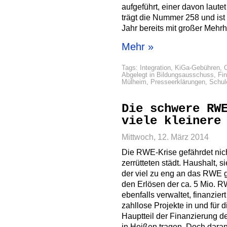
aufgeführt, einer davon laute
trägt die Nummer 258 und ist 
Jahr bereits mit großer Mehr
Mehr »
Tags:
Integration
,
KiGa-Gebühren
,
Abgelegt in
Bildungsausschuss
,
Fi
Mülheim
,
Presseerklärungen
,
Schul
Die schwere RW
viele kleinere
Mittwoch, 12. März 2014
Die RWE-Krise gefährdet nich
zerrütteten städt. Haushalt, s
der viel zu eng an das RWE
den Erlösen der ca. 5 Mio. RW
ebenfalls verwaltet, finanzier
zahllose Projekte in und für d
Hauptteil der Finanzierung d
in Heißen tragen. Doch daran 