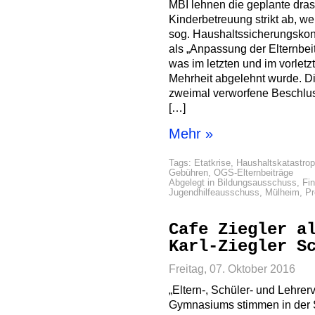
MBI lehnen die geplante dras
Kinderbetreuung strikt ab, we
sog. Haushaltssicherungsko
als „Anpassung der Elternbeit
was im letzten und im vorletzt
Mehrheit abgelehnt wurde. Di
zweimal verworfene Beschluss
[…]
Mehr »
Tags:
Etatkrise
,
Haushaltskatastro
Gebühren
,
OGS-Elternbeiträge
Abgelegt in
Bildungsausschuss
,
Fi
Jugendhilfeausschuss
,
Mülheim
,
Pr
Cafe Ziegler a
Karl-Ziegler S
Freitag, 07. Oktober 2016
„Eltern-, Schüler- und Lehrerv
Gymnasiums stimmen in der 