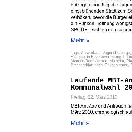
entzogen, nun folgt die Juge
einst blühenden Stadt zum S
verhökert, bevor die Bürger 
ein Funken Hoffnung wenigst
SPCDFU wollten den sofortig
Mehr »
Tags:
Ausverkauf
,
Jugendherberge
Abgelegt in
Bezirksvertretung 1
,
Fi
Menden/Raadt/Ickten
,
Mülheim
,
Pl
Presseerklärungen
,
Privatisierung
,
Laufende MBI-A
Kommunalwahl 2
Freitag, 12. März 2010
MBI-Anträge und Anfragen n
März 2010, chronologisch auf
Mehr »