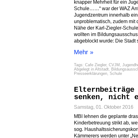
knapper Mehrheit für ein Jug
Schule……“ war der WAZ Anfa
Jugendzentrum innerhalb eine
unproblematisch, zudem mit
Nähe der Karl-Ziegler-Schule
wollten im Bildungsausschus
abgeblockt wurde: Die Stadt s
Mehr »
Tags:
Cafe Ziegler
,
CVJM
,
Jugendh
Abgelegt in
Altstadt
,
Bildungsaussc
Presseerklärungen
,
Schule
Elternbeiträge
senken, nicht 
Samstag, 01. Oktober 2016
MBI lehnen die geplante dras
Kinderbetreuung strikt ab, we
sog. Haushaltssicherungsko
Kämmerers werden unter „N