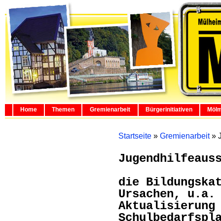
Home
Themen
Gremienarbeit
Bürgerinitiativen
Mölm
Startseite
»
Gremienarbeit
»
Jugendhilfeaus
die Bildungska
Ursachen, u.a.
Aktualisierung
Schulbedarfspl