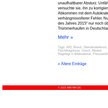
unaufhaltbarer Absturz. Unfä
versuchte sie, ihn zu korrigi
Abkommen mit dem Autokrate
verhängnisvollerer Fehler. Nu
des Jahres 2015“ nur noch ü
Trümmerhaufen in Deutschla
Mehr »
Tags:
AfD
,
Brexit
,
Demokratiekrise
Flüchtlingskrise
,
Grexit
,
Merkel
Abgelegt in
Bildmaterial
,
Presseerk
« Ältere Einträge
© 2021 MBI-MH.DE