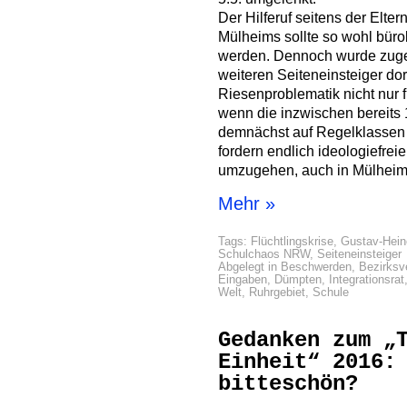
Der Hilferuf seitens der Elte
Mülheims sollte so wohl büro
werden. Dennoch wurde zuges
weiteren Seiteneinsteiger dor
Riesenproblematik nicht nur f
wenn die inzwischen bereits
demnächst auf Regelklassen v
fordern endlich ideologiefrei
umzugehen, auch in Mülheim
Mehr »
Tags:
Flüchtlingskrise
,
Gustav-Hei
Schulchaos NRW
,
Seiteneinsteiger
Abgelegt in
Beschwerden
,
Bezirksv
Eingaben
,
Dümpten
,
Integrationsrat
Welt
,
Ruhrgebiet
,
Schule
Gedanken zum „
Einheit“ 2016:
bitteschön?