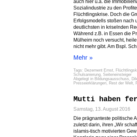
auch hier u.a. die Immobilien
Sozialindustrie zu den Profi
Flüchtlingskrise. Doch die 
Erfolgsmodells stoßen nach 
deutlichsten in kriselnden R
Während z.B. in Essen die Pro
Mülheim noch versucht, heile
nicht mehr gibt. Am Bspl. Sch
Mehr »
Tags:
Dezernent Ernst
,
Flüchtlingsk
Schulsanierung
,
Seiteneinsteiger
Abgelegt in
Bildungsausschuss
,
Dil
Presseerklärungen
,
Rest der Welt
,
Mutti haben fe
Samstag, 13. August 2016
Die prägnanteste politische
zuletzt darin, ihren „Wir sch
islamis-tisch motivierten Gewa