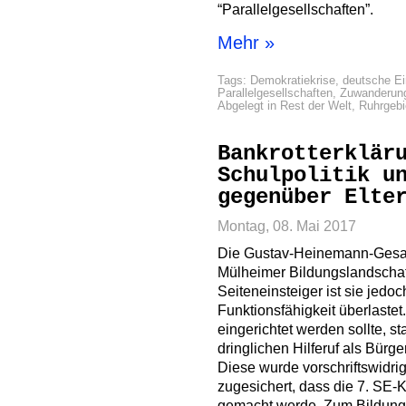
“Parallelgesellschaften”.
Mehr »
Tags:
Demokratiekrise
,
deutsche Ei
Parallelgesellschaften
,
Zuwanderun
Abgelegt in
Rest der Welt
,
Ruhrgebi
Bankrotterklär
Schulpolitik u
gegenüber Elte
Montag, 08. Mai 2017
Die Gustav-Heinemann-Gesamt
Mülheimer Bildungslandschaft
Seiteneinsteiger ist sie jedo
Funktionsfähigkeit überlastet
eingerichtet werden sollte, st
dringlichen Hilferuf als Bür
Diese wurde vorschriftswidri
zugesichert, dass die 7. SE-
gemacht werde. Zum Bildungs