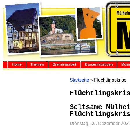
Home
Themen
Gremienarbeit
Bürgerinitiativen
Mölm
Startseite
»
Flüchtlingskrise
Flüchtlingskri
Seltsame Mülhe
Flüchtlingskri
Dienstag, 06. Dezember 202