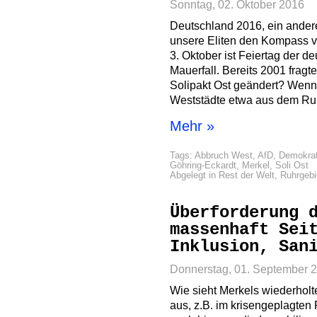
Sonntag, 02. Oktober 2016
Deutschland 2016, ein ander
unsere Eliten den Kompass v
3. Oktober ist Feiertag der d
Mauerfall. Bereits 2001 fragt
Solipakt Ost geändert? Wenn
Weststädte etwa aus dem Ru
Mehr »
Tags:
Abbruch West
,
AfD
,
Demokrat
Göhring-Eckardt
,
Merkel
,
Soli Ost
Abgelegt in
Rest der Welt
,
Ruhrgebi
Überforderung 
massenhaft Sei
Inklusion, San
Donnerstag, 01. September 
Wie sieht Merkels wiederholte
aus, z.B. im krisengeplagten