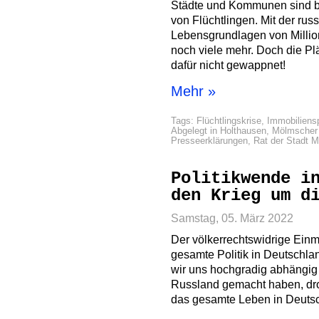
Städte und Kommunen sind be
von Flüchtlingen. Mit der rus
Lebensgrundlagen von Milli
noch viele mehr. Doch die Pl
dafür nicht gewappnet!
Mehr »
Tags:
Flüchtlingskrise
,
Immobiliens
Abgelegt in
Holthausen
,
Mölmscher 
Presseerklärungen
,
Rat der Stadt 
Politikwende i
den Krieg um d
Samstag, 05. März 2022
Der völkerrechtswidrige Einm
gesamte Politik in Deutschla
wir uns hochgradig abhängig
Russland gemacht haben, dr
das gesamte Leben in Deuts