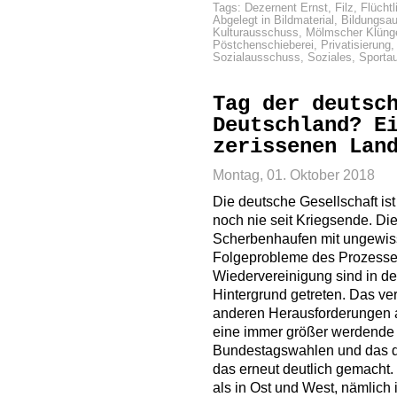
Tags:
Dezernent Ernst
,
Filz
,
Flüchtl
Abgelegt in
Bildmaterial
,
Bildungsa
Kulturausschuss
,
Mölmscher Klüng
Pöstchenschieberei
,
Privatisierung
Sozialausschuss
,
Soziales
,
Sporta
Tag der deutsc
Deutschland? E
zerissenen Lan
Montag, 01. Oktober 2018
Die deutsche Gesellschaft ist
noch nie seit Kriegsende. Die
Scherbenhaufen mit ungewiss
Folgeprobleme des Prozesse
Wiedervereinigung sind in den
Hintergrund getreten. Das v
anderen Herausforderungen a
eine immer größer werdende I
Bundestagswahlen und das d
das erneut deutlich gemacht. 
als in Ost und West, nämlich 