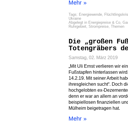
Mehr »
Tags:
Energiewende
,
Flüchtlingskri
Ukraine
Abgelegt in
Energiepreise & Co
,
Ga
Ruhrgebiet
,
Strompreise
,
Themen
Die „großen Fu
Totengräbers d
Samstag, 02. März 2019
„Mit Uli Ernst verlieren wir 
Fußstapfen hinterlassen wird
14.2.19. Mit seiner Arbeit hab
ihresgleichen sucht“. Doch di
hochgelobten ex-Dezernenten i
denn er war an allem an vorde
beispiellosen finanziellen u
Mülheim beigetragen hat.
Mehr »