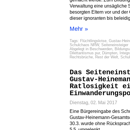
Verwaltung eine unsägliche 
besorgten Eltern vor und der
dieser ignoranten bis beleid
Mehr »
Tags:
Flüchtlingskrise
,
Gustav-Hei
Schulchaos NRW
,
Seiteneinsteiger
Abgelegt in
Beschwerden
,
Bildung
Dilettantismus pur
,
Dümpten
,
Integr
Rechtsbrüche
,
Rest der Welt
,
Schu
Das Seiteneins
Gustav-Heinema
Ratlosigkeit e
Einwanderungsp
Dienstag, 02. Mai 2017
Eine Bürgereingabe des Schu
Gustav-Heinemann-Gesamtsc
30.3. wurde ohne Rücksprac
5.5. umgelenkt.