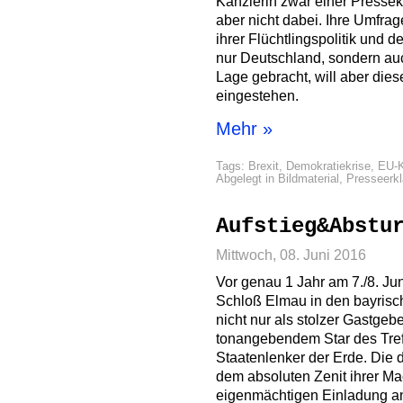
Kanzlerin zwar einer Pressek
aber nicht dabei. Ihre Umfrag
ihrer Flüchtlingspolitik und
nur Deutschland, sondern au
Lage gebracht, will aber dies
eingestehen.
Mehr »
Tags:
Brexit
,
Demokratiekrise
,
EU-K
Abgelegt in
Bildmaterial
,
Presseerk
Aufstieg&Abstu
Mittwoch, 08. Juni 2016
Vor genau 1 Jahr am 7./8. Jun
Schloß Elmau in den bayrisch
nicht nur als stolzer Gastgeb
tonangebendem Star des Tref
Staatenlenker der Erde. Die 
dem absoluten Zenit ihrer Mac
eigenmächtigen Einladung an