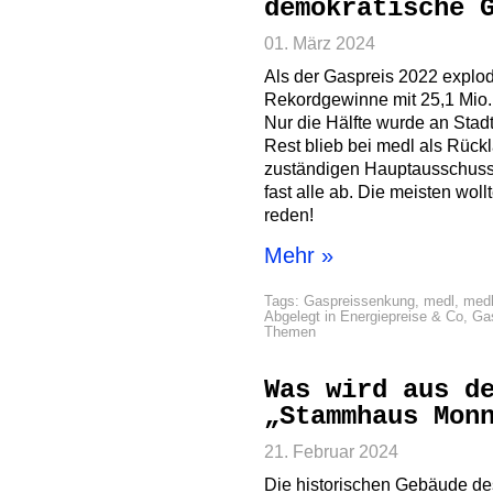
demokratische 
01. März 2024
Als der Gaspreis 2022 explod
Rekordgewinne mit 25,1 Mio. 
Nur die Hälfte wurde an Stad
Rest blieb bei medl als Rück
zuständigen Hauptausschuss
fast alle ab. Die meisten woll
reden!
Mehr »
Tags:
Gaspreissenkung
,
medl
,
medl
Abgelegt in
Energiepreise & Co
,
Ga
Themen
Was wird aus d
„Stammhaus Mon
21. Februar 2024
Die historischen Gebäude de