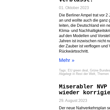
01. Oktober 2023
Die Berliner Ampel trat vor 2 
an und wollte auch die ganz 
leiten, die Deutschland ein 
Klima- und Nachhaltigkeitskr
auf den Modellen und Vorste
Jahren ist inzwischen nicht
der Zauber ist verflogen und 
Rückwärtsschritt.
Mehr »
Tags:
EU green deal
,
Grüne Bundes
Abgelegt in
Rest der Welt
,
Themen
Miserabler NVP
wieder korrigi
29. August 2023
Der neue Nahverkehrsplan seit