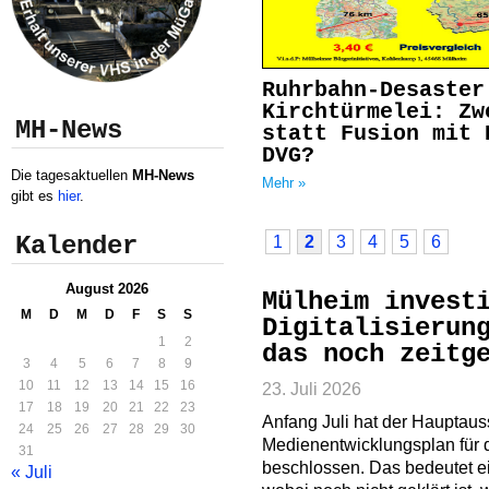
Ruhrbahn-Desaster
Kirchtürmelei: Zw
MH-News
statt Fusion mit 
DVG?
Die tagesaktuellen
MH-News
Mehr »
gibt es
hier
.
Kalender
1
2
3
4
5
6
August 2026
Mülheim invest
M
D
M
D
F
S
S
Digitalisierun
1
2
das noch zeitg
3
4
5
6
7
8
9
10
11
12
13
14
15
16
23. Juli 2026
17
18
19
20
21
22
23
Anfang Juli hat der Hauptau
24
25
26
27
28
29
30
Medienentwicklungsplan für 
31
beschlossen. Das bedeutet ei
« Juli