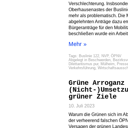
Verschlechterung. Insbsond
Oberhausenastes der Buslini
mehr als problematisch. Die 
abgelehnten Anträge dazu erne
Bürgeranträge für den Mobili
beschließen wurde ein Arbeit
Mehr »
Tags:
Buslinie 122
,
NVP
,
ÖPNV
Abgelegt in
Beschwerden
,
Bezirksv
Dilettantismus pur
,
Mülheim
,
Presse
Verkehrsführung
,
Wirtschaftsaussc
Grüne Arroganz
(Nicht-)Umsetz
grüner Ziele
10. Juli 2023
Warum die Grünen sich im Ab
der verheerend falschen ÖPN
Versagen der grünen Landesm