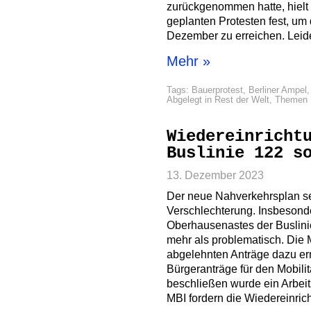
zurückgenommen hatte, hielt
geplanten Protesten fest, u
Dezember zu erreichen. Leide
Mehr »
Tags:
Bauerprotest
,
Berliner Ampel
Abgelegt in
Rest der Welt
,
Themen
Wiedereinricht
Buslinie 122 s
13. Dezember 2023
Der neue Nahverkehrsplan seit
Verschlechterung. Insbeson
Oberhausenastes der Buslini
mehr als problematisch. Die 
abgelehnten Anträge dazu ern
Bürgeranträge für den Mobili
beschließen wurde ein Arbeit
MBI fordern die Wiedereinrich