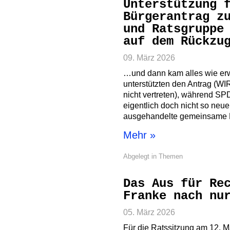
Unterstützung 
Bürgerantrag z
und Ratsgruppe
auf dem Rückzu
09. März 2026
…und dann kam alles wie erw
unterstützten den Antrag (
nicht vertreten), während SP
eigentlich doch nicht so neue,
ausgehandelte gemeinsame L
Mehr »
Abgelegt in
Themen
Das Aus für Re
Franke nach nu
05. März 2026
Für die Ratssitzung am 12. 