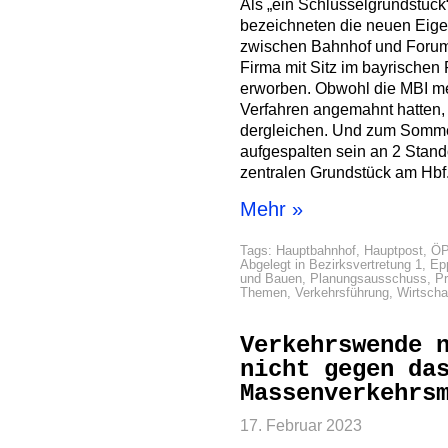
Als „ein Schlüsselgrundstück
bezeichneten die neuen Eige
zwischen Bahnhof und Forum
Firma mit Sitz im bayrischen
erworben. Obwohl die MBI me
Verfahren angemahnt hatten, 
dergleichen. Und zum Somme
aufgespalten sein an 2 Stand
zentralen Grundstück am Hbf
Mehr »
Tags:
Hauptbahnhof
,
Hauptpost
,
Ö
Abgelegt in
Bezirksvertretung 1
,
Ep
und Bauen
,
Planungsausschuss
,
Pr
Themen
,
Verkehrsführung
,
Wirtsch
Verkehrswende 
nicht gegen da
Massenverkehrs
17. Februar 2023