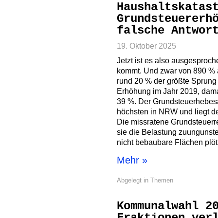
Haushaltskatas
Grundsteuererh
falsche Antwor
19. Oktober 2025
Jetzt ist es also ausgesproc
kommt. Und zwar von 890 % a
rund 20 % der größte Sprung 
Erhöhung im Jahr 2019, dama
39 %. Der Grundsteuerhebesat
höchsten in NRW und liegt de
Die missratene Grundsteuerre
sie die Belastung zuungunst
nicht bebaubare Flächen plöt
Mehr »
Abgelegt in
Themen
Kommunalwahl 2
Fraktionen ver