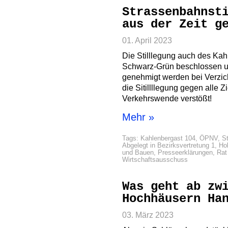
Strassenbahnst
aus der Zeit g
01. April 2023
Die Stilllegung auch des Kah
Schwarz-Grün beschlossen u
genehmigt werden bei Verzic
die Sitillllegung gegen alle 
Verkehrswende verstößt!
Mehr »
Tags:
Kahlenbergast 104
,
ÖPNV
,
St
Abgelegt in
Bezirksvertretung 1
,
Ho
und Bauen
,
Presseerklärungen
,
Rat
Wirtschaftsausschuss
Was geht ab zw
Hochhäusern Ha
03. März 2023