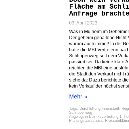
Fläche am Schl
Anfrage bracht
03. April 2023
Was in Mülheim im Geheimen a
Der geheim gehaltene Nicht-
warum auch immer! In der Bez
hatte die MBI-Vertreterin na
Schlippenweg seit dem Verka
passiert sei. Da keine klare A
reichten die MBI eine ausführ
die Stadt den Verkauf nicht
siehe da: Dazu berichtete di
kein Verkauf der höchst sens
Mehr »
Tags:
Durchlüftung Innenstadt
,
Regi
Schlippenweg
Abgelegt in
Bezirksvertretung 1
,
Ho
Planungsausschuss
,
Presseerkläru