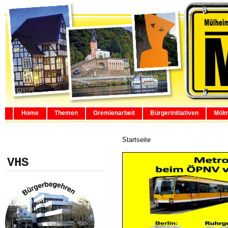
Home
Themen
Gremienarbeit
Bürgerinitiativen
Mölm
Startseite
VHS