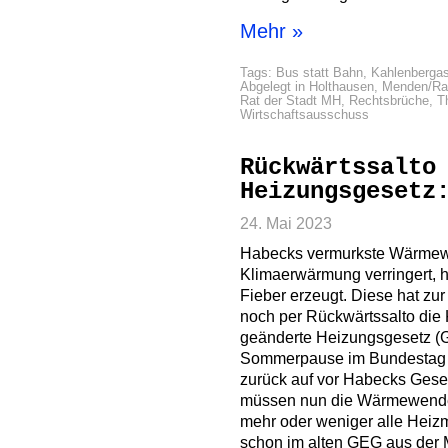
Mehr »
Tags:
Bus statt Bahn
,
Kahlenbergas
Abgelegt in
Holthausen
,
Menden/Raa
Rat der Stadt MH
,
Rechtsbrüche
,
T
Wirtschaftsausschuss
Rückwärtssalto
Heizungsgesetz
24. Mai 2023
Habecks vermurkste Wärmew
Klimaerwärmung verringert, h
Fieber erzeugt. Diese hat z
noch per Rückwärtssalto die K
geänderte Heizungsgesetz (
Sommerpause im Bundestag ein
zurück auf vor Habecks Ges
müssen nun die Wärmewende 
mehr oder weniger alle Heizm
schon im alten GEG aus der 