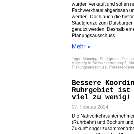
wurden verkauft und sollen n
Fachwerkhaus abgerissen un
werden. Doch auch die histo
Stadtgrenze zum Duisburger Z
genutzt werden! Deshalb ein
Planungsausschuss
Mehr »
Tags:
Monning
,
Stadtgrenze Duisbu
Abgelegt in
Bezirksvertretung 3
,
Mü
Planungsausschuss
,
Presseerkläru
Bessere Koordi
Ruhrgebiet ist
viel zu wenig!
07. Februar 2024
Die Nahverkehrsunternehmen
(Ruhrbahn) und Bochum und G
Zukunft enger zusammenarbei