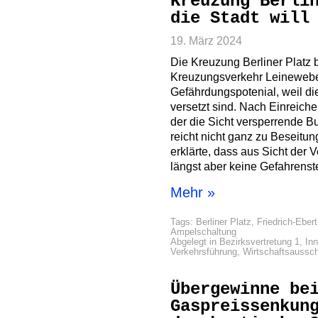
Kreuzung Berli
die Stadt will
19. März 2024
Die Kreuzung Berliner Platz b
Kreuzungsverkehr Leinewebers
Gefährdungspotenial, weil d
versetzt sind. Nach Einreich
der die Sicht versperrende B
reicht nicht ganz zu Beseitun
erklärte, dass aus Sicht der 
längst aber keine Gefahrenste
Mehr »
Tags:
Berliner Platz
,
Friedrich-Ebert
Ampelschaltung
Abgelegt in
Bezirksvertretung 1
,
In
Verkehrsführung
,
Wirtschaftsaussc
Übergewinne be
Gaspreissenkun