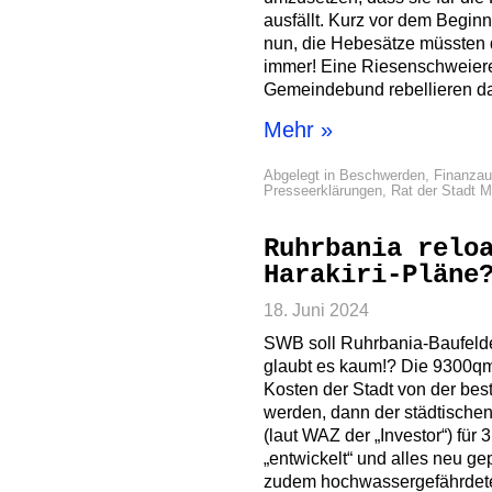
ausfällt. Kurz vor dem Begin
nun, die Hebesätze müssten 
immer! Eine Riesenschweierei
Gemeindebund rebellieren d
Mehr »
Abgelegt in
Beschwerden
,
Finanza
Presseerklärungen
,
Rat der Stadt 
Ruhrbania relo
Harakiri-Pläne
18. Juni 2024
SWB soll Ruhrbania-Baufelde
glaubt es kaum!? Die 9300qm
Kosten der Stadt von der bes
werden, dann der städtisch
(laut WAZ der „Investor“) für 
„entwickelt“ und alles neu g
zudem hochwassergefährdete