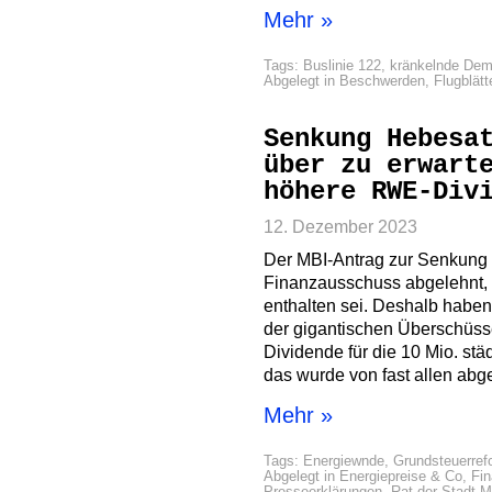
Mehr »
Tags:
Buslinie 122
,
kränkelnde Dem
Abgelegt in
Beschwerden
,
Flugblätt
Senkung Hebesa
über zu erwart
höhere RWE-Div
12. Dezember 2023
Der MBI-Antrag zur Senkung 
Finanzausschuss abgelehnt, 
enthalten sei. Deshalb haben
der gigantischen Überschüs
Dividende für die 10 Mio. st
das wurde von fast allen abge
Mehr »
Tags:
Energiewnde
,
Grundsteuerref
Abgelegt in
Energiepreise & Co
,
Fi
Presseerklärungen
,
Rat der Stadt 