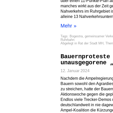
über einen 11-Punkte-Plan ab
manches wirkt aus der Zeit 
Nahverkehrs im Ruhrgebiet ist
alleine 13 Nahverkehrsunter
Mehr »
Tags:
Bogestra
,
gemeinsamer Verke
Ruhrbahn
Abgelegt in
Rat der Stadt MH
,
The
Bauernproteste
unausgegorene 
12. Januar 2024
Nachdem die Ampelregierung 
Bauern sowohl den Agrardiese
zu streichen, hatte der Bauer
Aktionswoche gegen die gepl
Endlos viele Trecker-Demos m
deutschlandweit in nie dag
Ampel-Koalition die Kürzunge