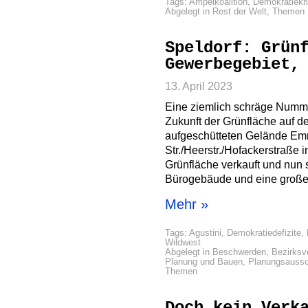
Tags:
Ampelkoalition
,
Demokratiekr
Abgelegt in
Rest der Welt
,
Themen
Speldorf: Grün
Gewerbegebiet,
13. April 2023
Eine ziemlich schräge Numme
Zukunft der Grünfläche auf 
aufgeschütteten Gelände Em
Str./Heerstr./Hofackerstraße 
Grünfläche verkauft und nun s
Bürogebäude und eine große
Mehr »
Tags:
Agustini
,
Demokratiedefizite
,
Wildwest
Abgelegt in
Beschwerden
,
Bezirksv
Planung und Bauen
,
Planungsauss
Themen
Doch kein Verk