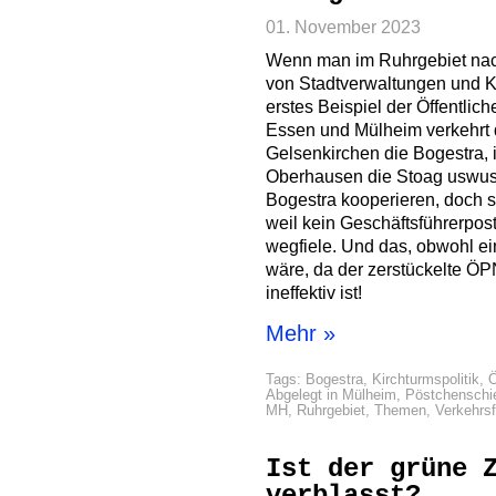
01. November 2023
Wenn man im Ruhrgebiet nac
von Stadtverwaltungen und Kom
erstes Beispiel der Öffentlich
Essen und Mülheim verkehrt
Gelsenkirchen die Bogestra, 
Oberhausen die Stoag uswus
Bogestra kooperieren, doch so
weil kein Geschäftsführerpos
wegfiele. Und das, obwohl ein
wäre, da der zerstückelte Ö
ineffektiv ist!
Mehr »
Tags:
Bogestra
,
Kirchturmspolitik
,
Abgelegt in
Mülheim
,
Pöstchenschi
MH
,
Ruhrgebiet
,
Themen
,
Verkehrs
Ist der grüne 
verblasst?