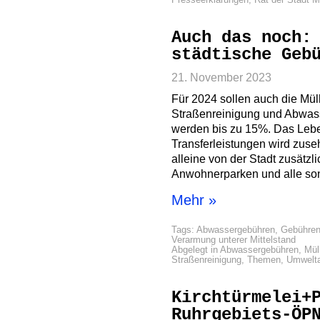
Auch das noch:
städtische Geb
21. November 2023
Für 2024 sollen auch die Mül
Straßenreinigung und Abwasse
werden bis zu 15%. Das Lebe
Transferleistungen wird zuseh
alleine von der Stadt zusätzli
Anwohnerparken und alle so
Mehr »
Tags:
Abwassergebühren
,
Gebühre
Verarmung unterer Mittelstand
Abgelegt in
Abwassergebühren
,
Mül
Straßenreinigung
,
Themen
,
Umwelt
Kirchtürmelei+
Ruhrgebiets-ÖP