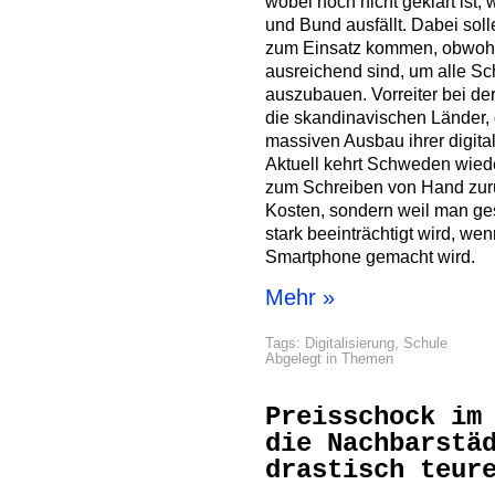
wobei noch nicht geklärt ist
und Bund ausfällt. Dabei so
zum Einsatz kommen, obwohl 
ausreichend sind, um alle S
auszubauen. Vorreiter bei de
die skandinavischen Länder, 
massiven Ausbau ihrer digita
Aktuell kehrt Schweden wied
zum Schreiben von Hand zurü
Kosten, sondern weil man ges
stark beeinträchtigt wird, wen
Smartphone gemacht wird.
Mehr »
Tags:
Digitalisierung
,
Schule
Abgelegt in
Themen
Preisschock im
die Nachbarstä
drastisch teur