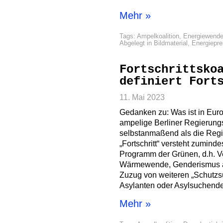
Mehr »
Tags:
Ampelkoalition
,
Energiewend
Abgelegt in
Bildmaterial
,
Energiepre
Fortschrittsko
definiert Fort
11. Mai 2023
Gedanken zu: Was ist in Europ
ampelige Berliner Regierungs
selbstanmaßend als die Regie
„Fortschritt“ versteht zumind
Programm der Grünen, d.h. Ve
Wärmewende, Genderismus au
Zuzug von weiteren „Schutzs
Asylanten oder Asylsuchend
Mehr »