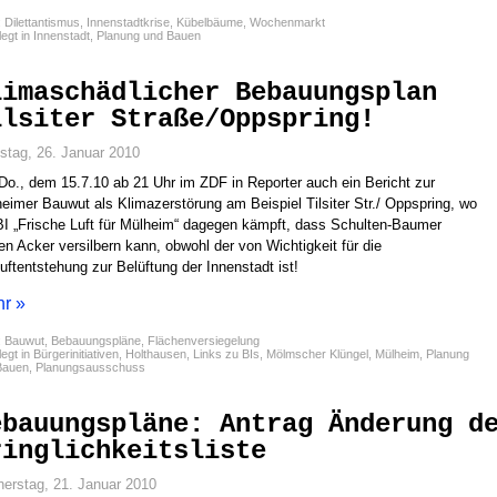
:
Dilettantismus
,
Innenstadtkrise
,
Kübelbäume
,
Wochenmarkt
egt in
Innenstadt
,
Planung und Bauen
limaschädlicher Bebauungsplan
ilsiter Straße/Oppspring!
stag, 26. Januar 2010
o., dem 15.7.10 ab 21 Uhr im ZDF in Reporter auch ein Bericht zur
eimer Bauwut als Klimazerstörung am Beispiel Tilsiter Str./ Oppspring, wo
BI „Frische Luft für Mülheim“ dagegen kämpft, dass Schulten-Baumer
en Acker versilbern kann, obwohl der von Wichtigkeit für die
luftentstehung zur Belüftung der Innenstadt ist!
r »
:
Bauwut
,
Bebauungspläne
,
Flächenversiegelung
egt in
Bürgerinitiativen
,
Holthausen
,
Links zu BIs
,
Mölmscher Klüngel
,
Mülheim
,
Planung
Bauen
,
Planungsausschuss
ebauungspläne: Antrag Änderung d
ringlichkeitsliste
erstag, 21. Januar 2010