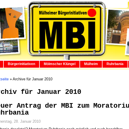
Bürgerinitiativen
Mölmscher Klüngel
Mülheim
Ruhrbania
tseite
»
Archive für Januar 2010
rchiv für Januar 2010
euer Antrag der MBI zum Moratori
uhrbania
erstag, 28. Januar 2010