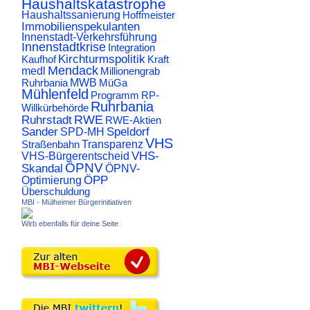
Haushaltskatastrophe
Haushaltssanierung
Hoffmeister
Immobilienspekulanten
Innenstadt-Verkehrsführung
Innenstadtkrise
Integration
Kirchturmspolitik
Kaufhof
Kraft
Mendack
medl
Millionengrab
Ruhrbania
MWB
MüGa
Mühlenfeld
Programm
RP-
Ruhrbania
Willkürbehörde
RWE
Ruhrstadt
RWE-Aktien
Sander
Speldorf
SPD-MH
VHS
Transparenz
Straßenbahn
VHS-
VHS-Bürgerentscheid
ÖPNV
Skandal
ÖPNV-
ÖPP
Optimierung
Überschuldung
MBI - Mülheimer Bürgerinitiativen
Wirb ebenfalls für deine Seite