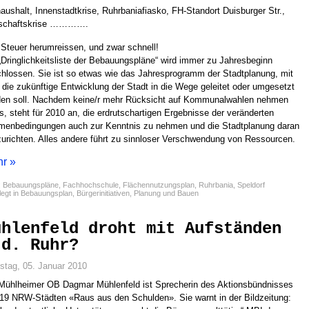
aushalt, Innenstadtkrise, Ruhrbaniafiasko, FH-Standort Duisburger Str.,
tschaftskrise ………….
Steuer herumreissen, und zwar schnell!
„Dringlichkeitsliste der Bebauungspläne“ wird immer zu Jahresbeginn
hlossen. Sie ist so etwas wie das Jahresprogramm der Stadtplanung, mit
die zukünftige Entwicklung der Stadt in die Wege geleitet oder umgesetzt
en soll. Nachdem keine/r mehr Rücksicht auf Kommunalwahlen nehmen
, steht für 2010 an, die erdrutschartigen Ergebnisse der veränderten
enbedingungen auch zur Kenntnis zu nehmen und die Stadtplanung daran
urichten. Alles andere führt zu sinnloser Verschwendung von Ressourcen.
r »
:
Bebauungspläne
,
Fachhochschule
,
Flächennutzungsplan
,
Ruhrbania
,
Speldorf
egt in
Bebauungsplan
,
Bürgerinitiativen
,
Planung und Bauen
ühlenfeld droht mit Aufständen
.d. Ruhr?
stag, 05. Januar 2010
Mühlheimer OB Dagmar Mühlenfeld ist Sprecherin des Aktionsbündnisses
19 NRW-Städten «Raus aus den Schulden». Sie warnt in der Bildzeitung: