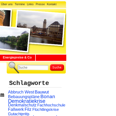
Über uns
Termine
Links
Presse
Kontakt
Energiepreise & Co
Schlagworte
Abbruch West
Bauwut
um
Bonan
Bebauungspläne
Demokratiekrise
Denkmalschutz
Fachhochschule
Filz
Fallwerk
Flüchtlingskrise
Gutachteritis