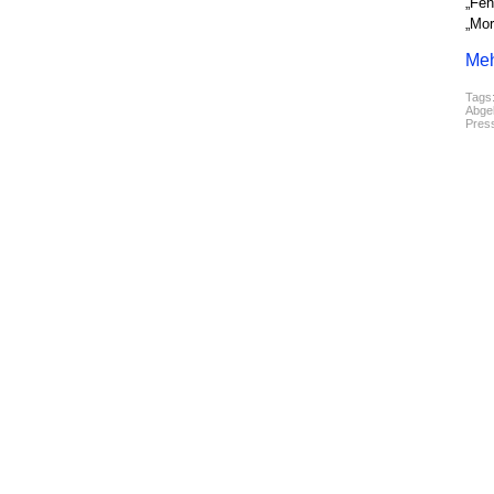
„Feh
„Mor
Meh
Tags
Abgel
Pres