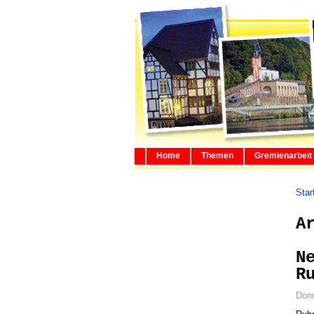
Home
Themen
Gremienarbeit
Star
A
N
R
Donn