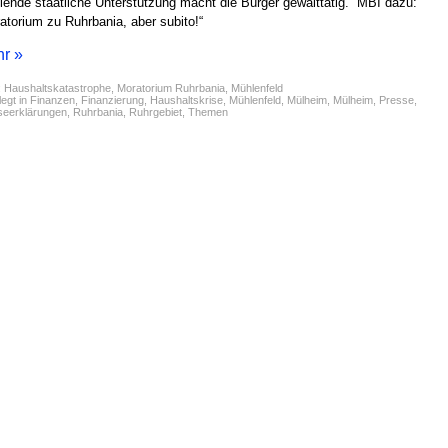
lende staatliche Unterstützung macht die Bürger gewalttätig.“ MBI dazu:
atorium zu Ruhrbania, aber subito!“
r »
:
Haushaltskatastrophe
,
Moratorium Ruhrbania
,
Mühlenfeld
egt in
Finanzen
,
Finanzierung
,
Haushaltskrise
,
Mühlenfeld
,
Mülheim
,
Mülheim
,
Presse
,
seerklärungen
,
Ruhrbania
,
Ruhrgebiet
,
Themen