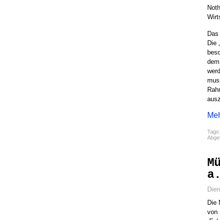
Noth
Wir
Das 
Die 
besc
dem 
werd
muss
Rahm
ausz
Meh
Tags
Abgel
M
a
Dien
Die 
von 