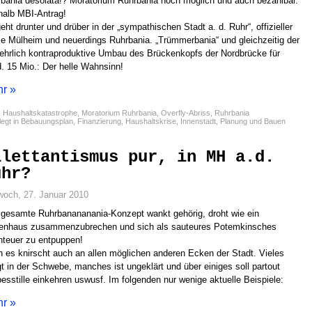
bania desolata!? Moratorium Ruhrbania noch möglich und auch bezahlbar.
alb MBI-Antrag!
eht drunter und drüber in der „sympathischen Stadt a. d. Ruhr“, offizieller
 Mülheim und neuerdings Ruhrbania. „Trümmerbania“ und gleichzeitig der
ehrlich kontraproduktive Umbau des Brückenkopfs der Nordbrücke für
. 15 Mio.: Der helle Wahnsinn!
r »
:
Haushaltskatastrophe
,
Moratorium Ruhrbania
,
Overfly-Abriss
,
Ruhrbania
egt in
Bebauungsplan
,
Finanzierung
,
Haushaltskrise
,
Innenstadt
,
Planung und Bauen
ilettantismus pur, in MH a.d.
uhr?
woch, 27. Januar 2010
gesamte Ruhrbanananania-Konzept wankt gehörig, droht wie ein
tenhaus zusammenzubrechen und sich als sauteures Potemkinsches
teuer zu entpuppen!
 es knirscht auch an allen möglichen anderen Ecken der Stadt. Vieles
t in der Schwebe, manches ist ungeklärt und über einiges soll partout
esstille einkehren uswusf. Im folgenden nur wenige aktuelle Beispiele:
r »