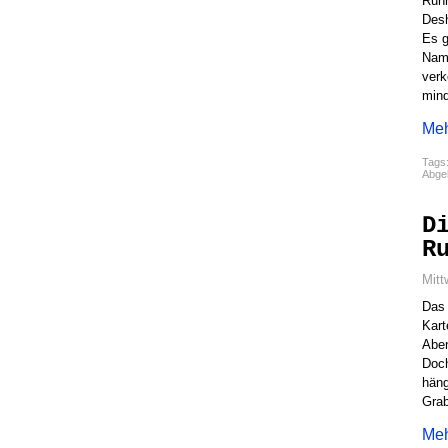
Ruhr
Desh
Es g
Name
verk
mind
Meh
Tags
Abgel
D
R
Mitt
Das 
Kar
Aben
Doch
häng
Grab
Meh