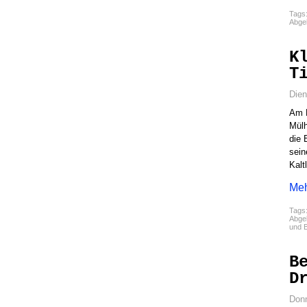
Tags
Abgel
K
T
Dien
Am D
Mülh
die 
sein
Kalt
Meh
Tags
Abgel
und 
B
D
Donn