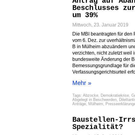
Antrag auf Abä
Beschlusses zu
um 39%
Mittwoch, 23. Januar 2019
Die MBI beantragten für den 
vom 6. Dez. zur uverhältnis
B in Mülheim abzuändern und
verzichten, nicht zuletzt wei
bundesweite Änderung der Be
Bemessungsgrundlage für di
Verfassungsgerichtsurteil er
Mehr »
Tags:
Abzocke
,
Demokratiekrise
,
G
Abgelegt in
Beschwerden
,
Dilettant
Anträge
,
Mülheim
,
Presseerklärung
Baustellen-Irr
Spezialität?