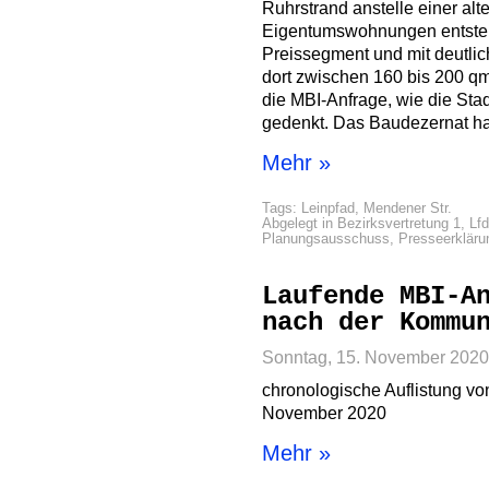
Ruhrstrand anstelle einer alt
Eigentumswohnungen entsteh
Preissegment und mit deutli
dort zwischen 160 bis 200 
die MBI-Anfrage, wie die St
gedenkt. Das Baudezernat ha
Mehr »
Tags:
Leinpfad
,
Mendener Str.
Abgelegt in
Bezirksvertretung 1
,
Lfd
Planungsausschuss
,
Presseerkläru
Laufende MBI-A
nach der Kommu
Sonntag, 15. November 2020
chronologische Auflistung v
November 2020
Mehr »