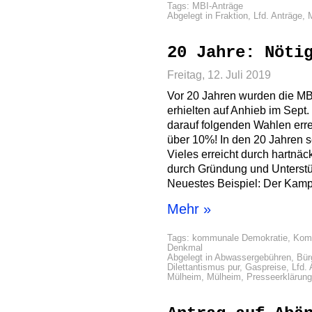
Tags:
MBI-Anträge
Abgelegt in
Fraktion
,
Lfd. Anträge
,
20 Jahre: Nöti
Freitag, 12. Juli 2019
Vor 20 Jahren wurden die MB
erhielten auf Anhieb im Sept
darauf folgenden Wahlen erre
über 10%! In den 20 Jahren 
Vieles erreicht durch hartnäc
durch Gründung und Unterstüt
Neuestes Beispiel: Der Kam
Mehr »
Tags:
kommunale Demokratie
,
Kom
Denkmal
Abgelegt in
Abwassergebühren
,
Bür
Dilettantismus pur
,
Gaspreise
,
Lfd.
Mülheim
,
Mülheim
,
Presseerklärun