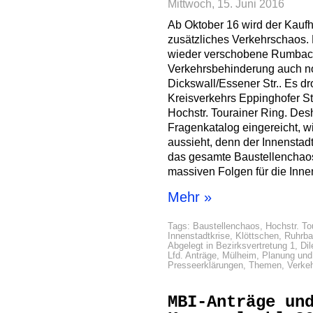
Mittwoch, 15. Juni 2016
Ab Oktober 16 wird der Kaufh
zusätzliches Verkehrschaos. 
wieder verschobene Rumbac
Verkehrsbehinderung auch n
Dickswall/Essener Str.. Es dr
Kreisverkehrs Eppinghofer Str
Hochstr. Tourainer Ring. Des
Fragenkatalog eingereicht, 
aussieht, denn der Innenstadt
das gesamte Baustellenchaos 
massiven Folgen für die Innen
Mehr »
Tags:
Baustellenchaos
,
Hochstr. To
Innenstadtkrise
,
Klöttschen
,
Ruhrba
Abgelegt in
Bezirksvertretung 1
,
Dil
Lfd. Anträge
,
Mülheim
,
Planung un
Presseerklärungen
,
Themen
,
Verke
MBI-Anträge un