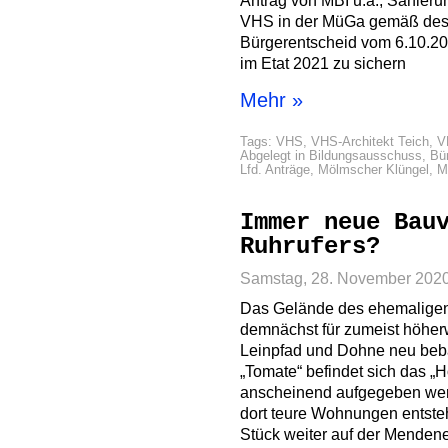
Antrag von MBI u.a., Sanier
VHS in der MüGa gemäß des 
Bürgerentscheid vom 6.10.20
im Etat 2021 zu sichern
Mehr »
Tags:
VHS
,
VHS-Architekt Teich
,
V
Abgelegt in
Bildungsausschuss
,
Bü
Lfd. Anträge
,
Mölmscher Klüngel
,
M
Immer neue Bau
Ruhrufers?
Samstag, 28. November 202
Das Gelände des ehemaligen
demnächst für zumeist höhe
Leinpfad und Dohne neu beb
„Tomate“ befindet sich das „H
anscheinend aufgegeben wer
dort teure Wohnungen entsteh
Stück weiter auf der Menden