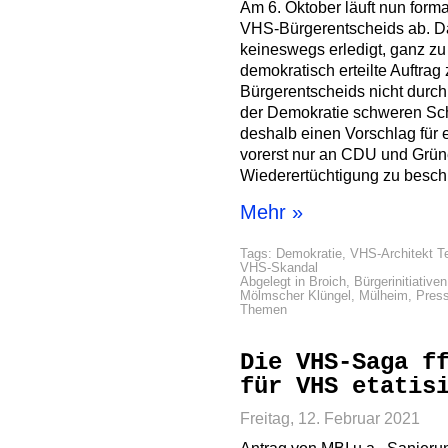
Am 6. Oktober läuft nun forma
VHS-Bürgerentscheids ab. Dan
keineswegs erledigt, ganz z
demokratisch erteilte Auftrag
Bürgerentscheids nicht durch 
der Demokratie schweren Sc
deshalb einen Vorschlag für e
vorerst nur an CDU und Grün
Wiederertüchtigung zu besch
Mehr »
Tags:
Demokratie
,
VHS-Architekt T
VHS-Skandal
Abgelegt in
Broich
,
Bürgerinitiativen
Mölmscher Klüngel
,
Mülheim
,
Press
Themen
Die VHS-Saga f
für VHS etatis
Freitag, 12. Februar 2021