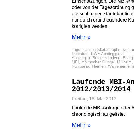
Einschätzungen. Die MBI-Ant
oder von der Tagesordnung ge
die schlimmen städtebaulich
nur durch grundlegendere Ku
korrigiert werden.
Mehr »
Tags:
Haushaltskatastrophe
,
Kommu
Ruhrstadt
,
RWE-Abhängigkeit
Abgelegt in
Bürgerinitiativen
,
Energi
MBI
,
Mölmscher Klüngel
,
Mülheim
,
Ruhrbania
,
Themen
,
Wählergemeins
Laufende MBI-A
2012/2013/2014
Freitag, 18. Mai 2012
Laufende MBI-Anträge oder 
chronologisch aufgelistet
Mehr »