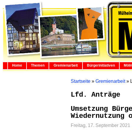
Home
Themen
Gremienarbeit
Bürgerinitiativen
Mölm
Startseite
»
Gremienarbeit
»
Lfd. Anträge
Umsetzung Bürg
Wiedernutzung 
Freitag, 17. September 2021