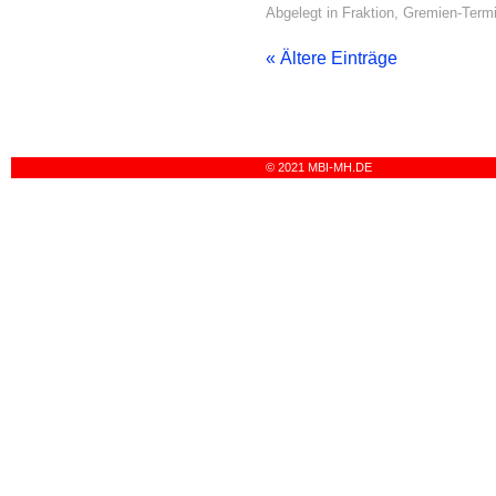
Abgelegt in
Fraktion
,
Gremien-Term
« Ältere Einträge
© 2021 MBI-MH.DE