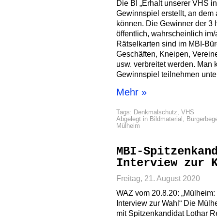
Die BI „Erhalt unserer VHS in
Gewinnspiel erstellt, an dem
können. Die Gewinner der 3 
öffentlich, wahrscheinlich im
Rätselkarten sind im MBI-Bü
Geschäften, Kneipen, Verein
usw. verbreitet werden. Man
Gewinnspiel teilnehmen unter 
Mehr »
Tags:
Denkmalschutz
,
VHS
Abgelegt in
Bildmaterial
,
Bürgerbeg
Mülheim
MBI-Spitzenkan
Interview zur 
Freitag, 21. August 2020
WAZ vom 20.8.20: „Mülheim: 
Interview zur Wahl“ Die Mülhe
mit Spitzenkandidat Lothar 