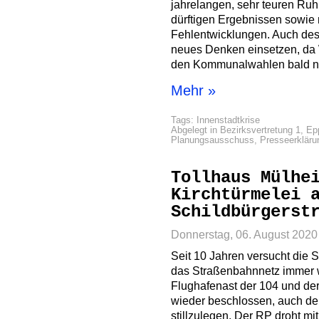
jahrelangen, sehr teuren Ru
dürftigen Ergebnissen sowie 
Fehlentwicklungen. Auch des
neues Denken einsetzen, da
den Kommunalwahlen bald ni
Mehr »
Tags:
Innenstadtkrise
Abgelegt in
Bezirksvertretung 1
,
Ep
Planungsausschuss
,
Presseerkläru
Tollhaus Mülhe
Kirchtürmelei 
Schildbürgerst
Donnerstag, 06. August 2020
Seit 10 Jahren versucht die S
das Straßenbahnnetz immer 
Flughafenast der 104 und der
wieder beschlossen, auch de
stillzulegen. Der RP droht m