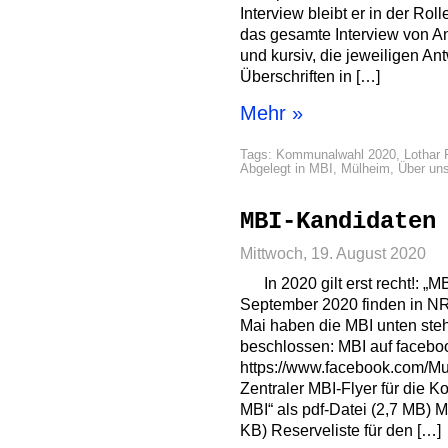
Interview bleibt er in der R
das gesamte Interview von An
und kursiv, die jeweiligen An
Überschriften in […]
Mehr »
Tags:
Kommunalwahl 2020
,
Lothar 
Abgelegt in
MBI
,
Mülheim
,
Über un
MBI-Kandidaten
Mittwoch, 19. August 2020
In 2020 gilt erst recht!: „MB
September 2020 finden in N
Mai haben die MBI unten ste
beschlossen: MBI auf facebo
https://www.facebook.com/Mu
Zentraler MBI-Flyer für die 
MBI“ als pdf-Datei (2,7 MB) 
KB) Reserveliste für den […]