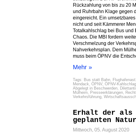
Rückzahlung von bis zu 20 Mi
und Ruhrbahn Klage gegen d
eingereicht. Ein umsetzbares
nicht und seit Kämmerer Mend
Totalkahlschlag bei Bus und 
Chaos. Die MBI fordern weite
Verschmelzung der Verkehrsg
Nahverkehrsplan. Dem Mülhe
muss beim ÖPNV die Entsch
Mehr »
Tags:
Bus statt Bahn
,
Flughafenast
Mendack
,
ÖPNV
,
ÖPNV-Kahlschla
Abgelegt in
Beschwerden
,
Dilettant
Mülheim
,
Presseerklärungen
,
Recht
Verkehrsführung
,
Wirtschaftsaussc
Erhalt der als
geplanten Natu
Mittwoch, 05. August 2020