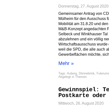
Donnerstag, 27. August 2020
Gemeinsamer Antrag von CD
Mülheim für den Ausschuss fü
Mobilität am 31.8.20 und den 
M&B-Konzept angedachten Fl
Selbeck und Winkhauser Tal 
abzulehnen und ein völlig ne
Wirtschaftsausschuss wurde 
weil die SPD, die alle auch a
Gewerbeflächen möchte, sich 
Mehr »
Tags:
Auberg
,
Dönnebrink
,
Fulerume
Abgelegt in
Themen
Gewinnspiel: T
Postkarte oder
Mittwoch, 26. August 2020