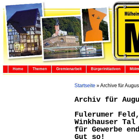
Home
Themen
Gremienarbeit
Bürgerinitiativen
Mölm
Startseite
»
Archive für Augus
Archiv für Aug
Fulerumer Feld
Winkhauser Tal
für Gewerbe en
Gut so!