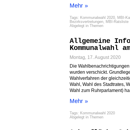
Mehr »
Tags:
Kommunalwahl 2020
,
MBI-Ka
Bezirksvertretungen
,
MBI-Ratsliste
Abgelegt in
Themen
Allgemeine Inf
Kommunalwahl a
Montag, 17. August 2020
Die Wahlbenachrichtigungen
wurden verschickt. Grundleg
Wahlverfahren der gleichzei
Wahl, Wahl des Stadtrates, W
Wahl zum Ruhrparlament) ha
Mehr »
Tags:
Kommunalwahl 2020
Abgelegt in
Themen