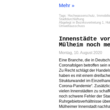
Mehr »
Tags:
Hochwasserschutz
,
Immobili
Stadtdurchlüftung
Abgelegt in
Bezirksvertretung 1
,
Ho
Umweltausschuss
Innenstädte vo
Mülheim noch m
Montag, 10. August 2020
Eine Branche, die in Deutsch
Coronafolgen betroffen sein w
Zu Recht schlägt der Handel
haben es mit einem dreifach
Strukturwandel im Einzelhande
Corona-Pandemie“. Zusätzlic
vielen Innenstädten zu schaf
noch schwere Fehler der Stadt
Ruhrgebietsverhältnisse überd
Mülheimer Innenstadt nachhal