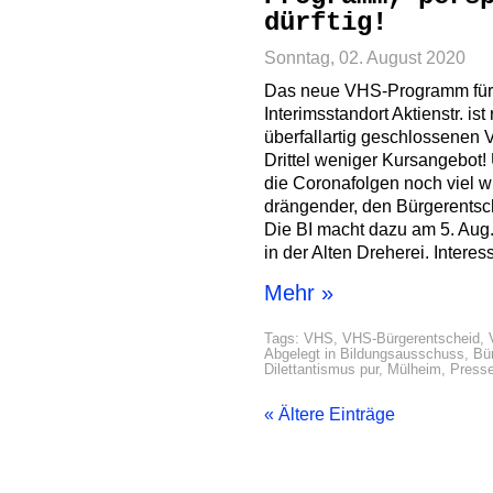
dürftig!
Sonntag, 02. August 2020
Das neue VHS-Programm für
Interimsstandort Aktienstr. ist
überfallartig geschlossenen 
Drittel weniger Kursangebot!
die Coronafolgen noch viel w
drängender, den Bürgerentsch
Die BI macht dazu am 5. Aug
in der Alten Dreherei. Interes
Mehr »
Tags:
VHS
,
VHS-Bürgerentscheid
,
Abgelegt in
Bildungsausschuss
,
Bü
Dilettantismus pur
,
Mülheim
,
Presse
« Ältere Einträge