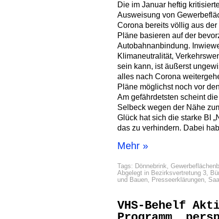
Die im Januar heftig kritisier
Ausweisung von Gewerbefläch
Corona bereits völlig aus der 
Pläne basieren auf der bevo
Autobahnanbindung. Inwiewei
Klimaneutralität, Verkehrswe
sein kann, ist äußerst ungewi
alles nach Corona weitergeh
Pläne möglichst noch vor d
Am gefährdetsten scheint die
Selbeck wegen der Nähe zum
Glück hat sich die starke BI 
das zu verhindern. Dabei hab
Mehr »
Tags:
Dönnebrink
,
Gewerbeflächenb
Abgelegt in
Bezirksvertretung 3
,
Bür
und Bauen
,
Presseerklärungen
,
Saa
VHS-Behelf Akt
Programm, pers