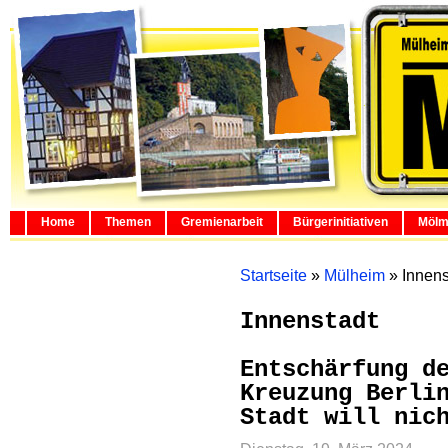
Home
Themen
Gremienarbeit
Bürgerinitiativen
Mölm
Startseite
»
Mülheim
»
Innens
Innenstadt
Entschärfung d
Kreuzung Berli
Stadt will nic