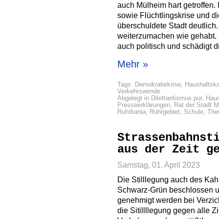
auch Mülheim hart getroffen. N
sowie Flüchtlingskrise und di
überschuldete Stadt deutlich
weiterzumachen wie gehabt. 
auch politisch und schädigt 
Mehr »
Tags:
Demokratiekrise
,
Haushaltska
Verkehrswende
Abgelegt in
Dilettantismus pur
,
Haus
Presseerklärungen
,
Rat der Stadt 
Ruhrbania
,
Ruhrgebiet
,
Schule
,
The
Strassenbahnst
aus der Zeit g
Samstag, 01. April 2023
Die Stilllegung auch des Kah
Schwarz-Grün beschlossen u
genehmigt werden bei Verzic
die Sitillllegung gegen alle 