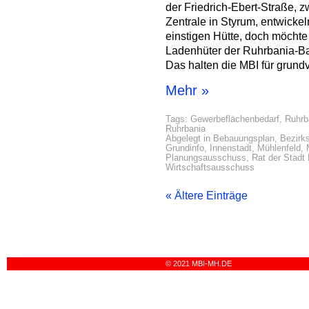
der Friedrich-Ebert-Straße, z
Zentrale in Styrum, entwickel
einstigen Hütte, doch möchte
Ladenhüter der Ruhrbania-Ba
Das halten die MBI für grundv
Mehr »
Tags:
Gewerbeflächenbedarf
,
Ruhrb
Ruhrbania
Abgelegt in
Bebauungsplan
,
Bezirks
Grundinfo
,
Innenstadt
,
Mühlenfeld
,
Planungsausschuss
,
Rat der Stadt
Wirtschaftsausschuss
« Ältere Einträge
© 2021 MBI-MH.DE