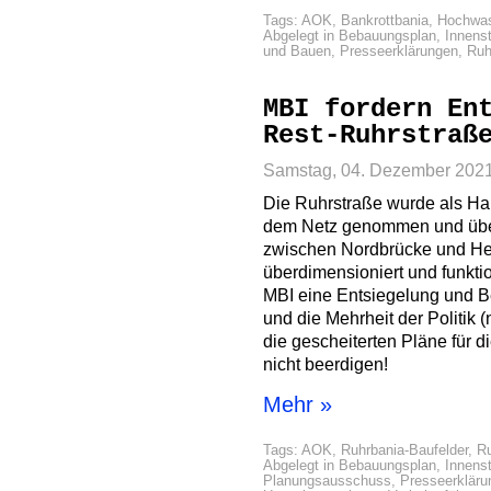
Tags:
AOK
,
Bankrottbania
,
Hochwas
Abgelegt in
Bebauungsplan
,
Innens
und Bauen
,
Presseerklärungen
,
Ruh
MBI fordern En
Rest-Ruhrstraß
Samstag, 04. Dezember 202
Die Ruhrstraße wurde als Hau
dem Netz genommen und über
zwischen Nordbrücke und Hein
überdimensioniert und funkti
MBI eine Entsiegelung und 
und die Mehrheit der Politik (
die gescheiterten Pläne für 
nicht beerdigen!
Mehr »
Tags:
AOK
,
Ruhrbania-Baufelder
,
R
Abgelegt in
Bebauungsplan
,
Innens
Planungsausschuss
,
Presseerkläru