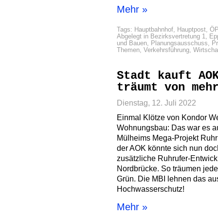
Mehr »
Tags:
Hauptbahnhof
,
Hauptpost
,
Ö
Abgelegt in
Bezirksvertretung 1
,
Ep
und Bauen
,
Planungsausschuss
,
Pr
Themen
,
Verkehrsführung
,
Wirtsch
Stadt kauft AO
träumt von meh
Dienstag, 12. Juli 2022
Einmal Klötze von Kondor W
Wohnungsbau: Das war es au
Mülheims Mega-Projekt Ruhrb
der AOK könnte sich nun doch
zusätzliche Ruhrufer-Entwi
Nordbrücke. So träumen jede
Grün. Die MBI lehnen das au
Hochwasserschutz!
Mehr »