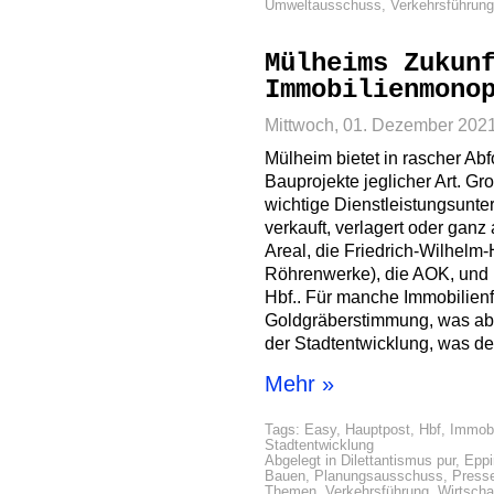
Umweltausschuss
,
Verkehrsführung
Mülheims Zukun
Immobilienmono
Mittwoch, 01. Dezember 202
Mülheim bietet in rascher Ab
Bauprojekte jeglicher Art. Gr
wichtige Dienstleistungsunt
verkauft, verlagert oder ga
Areal, die Friedrich-Wilhelm
Röhrenwerke), die AOK, und
Hbf.. Für manche Immobilien
Goldgräberstimmung, was abe
der Stadtentwicklung, was d
Mehr »
Tags:
Easy
,
Hauptpost
,
Hbf
,
Immobi
Stadtentwicklung
Abgelegt in
Dilettantismus pur
,
Eppi
Bauen
,
Planungsausschuss
,
Press
Themen
,
Verkehrsführung
,
Wirtsch