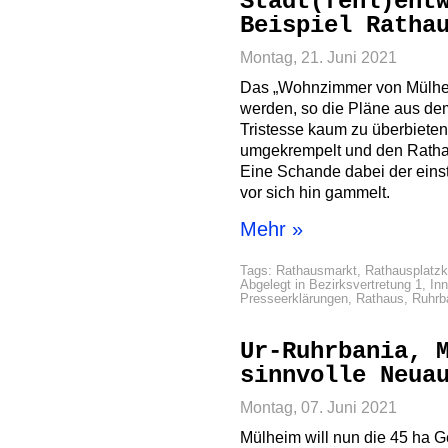
Stadt(fehl)ent
Beispiel Ratha
Montag, 21. Juni 2021
Das „Wohnzimmer von Mülhei
werden, so die Pläne aus dem
Tristesse kaum zu überbieten
umgekrempelt und den Rathau
Eine Schande dabei der einst
vor sich hin gammelt.
Mehr »
Tags:
Rathausmarkt
,
Rathausplatzk
Abgelegt in
Bezirksvertretung 1
,
In
Presseerklärungen
,
Rathaus
,
Ruhrb
Ur-Ruhrbania, 
sinnvolle Neua
Montag, 07. Juni 2021
Mülheim will nun die 45 ha 