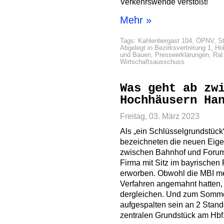
Verkehrswende verstößt!
Mehr »
Tags:
Kahlenbergast 104
,
ÖPNV
,
St
Abgelegt in
Bezirksvertretung 1
,
Ho
und Bauen
,
Presseerklärungen
,
Rat
Wirtschaftsausschuss
Was geht ab zw
Hochhäusern Ha
Freitag, 03. März 2023
Als „ein Schlüsselgrundstück
bezeichneten die neuen Eige
zwischen Bahnhof und Forum
Firma mit Sitz im bayrischen
erworben. Obwohl die MBI me
Verfahren angemahnt hatten, 
dergleichen. Und zum Somme
aufgespalten sein an 2 Stand
zentralen Grundstück am Hbf