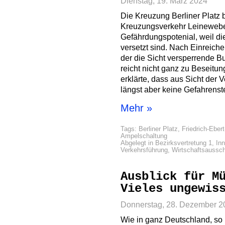
Dienstag, 19. März 2024
Die Kreuzung Berliner Platz b
Kreuzungsverkehr Leinewebers
Gefährdungspotenial, weil d
versetzt sind. Nach Einreich
der die Sicht versperrende B
reicht nicht ganz zu Beseitun
erklärte, dass aus Sicht der 
längst aber keine Gefahrenste
Mehr »
Tags:
Berliner Platz
,
Friedrich-Ebert
Ampelschaltung
Abgelegt in
Bezirksvertretung 1
,
In
Verkehrsführung
,
Wirtschaftsaussc
Ausblick für M
Vieles ungewis
Donnerstag, 28. Dezember 2
Wie in ganz Deutschland, so 