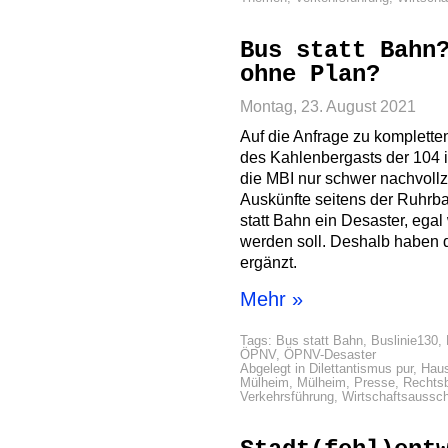
Bus statt Bahn
ohne Plan?
Montag, 23. August 2021
Auf die Anfrage zu kompletten
des Kahlenbergasts der 104 i
die MBI nur schwer nachvoll
Auskünfte seitens der Ruhrba
statt Bahn ein Desaster, ega
werden soll. Deshalb haben d
ergänzt.
Mehr »
Tags:
Bus statt Bahn
,
Buslinie130
,
ÖPNV
,
ÖPNV-Desaster
Abgelegt in
Dilettantismus pur
,
Haus
Mülheim
,
Mülheim
,
Presse
,
Rechts
Verkehrsführung
,
Wirtschaftsaussc