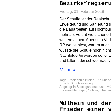
Bezirks“regier
Freitag, 01. Februar 2019
Der Schulleiter der Realschul
Erweiterung und Sanierung se
die Bauarbeiten auf Hochtour
mehr als Verant-wortlicher er
weitermachen. Aber sein Vertr
RP wollte nicht, warum auch
wusste die Schule noch nicht
Nachfolger/in werden solle.
und Eltern, der schwer nachvo
Mehr »
Tags:
Realschule Broich
,
RP Düssel
Broich
,
Schulsanierung
Abgelegt in
Bildungsausschuss
,
Mü
Presseerklärungen
,
Schule
,
Theme
Mülheim und de
frieden einer 