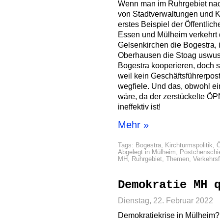
Wenn man im Ruhrgebiet nac
von Stadtverwaltungen und Kom
erstes Beispiel der Öffentlich
Essen und Mülheim verkehrt
Gelsenkirchen die Bogestra, 
Oberhausen die Stoag uswus
Bogestra kooperieren, doch so
weil kein Geschäftsführerpos
wegfiele. Und das, obwohl ein
wäre, da der zerstückelte Ö
ineffektiv ist!
Mehr »
Tags:
Bogestra
,
Kirchturmspolitik
,
Abgelegt in
Mülheim
,
Pöstchenschi
MH
,
Ruhrgebiet
,
Themen
,
Verkehrs
Demokratie MH 
Dienstag, 22. Februar 2022
Demokratiekrise in Mülheim?