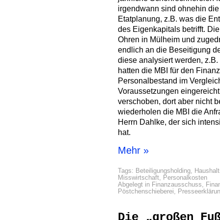
irgendwann sind ohnehin di
Etatplanung, z.B. was die En
des Eigenkapitals betrifft. Di
Ohren in Mülheim und zugedr
endlich an die Beseitigung 
diese analysiert werden, z.B
hatten die MBI für den Fina
Personalbestand im Vergleic
Voraussetzungen eingereicht
verschoben, dort aber nicht 
wiederholen die MBI die Anfr
Herrn Dahlke, der sich intens
hat.
Mehr »
Tags:
Beteiligungsholding
,
Haushalt
Misswirtschaft
,
Personalkosten
Abgelegt in
Finanzausschuss
,
Fina
Pöstchenschieberei
,
Presseerkläru
Die „großen Fu