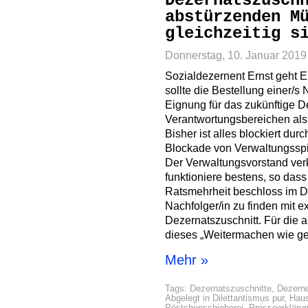
Dezernatszusch
abstürzenden M
gleichzeitig s
Donnerstag, 10. Januar 2019
Sozialdezernent Ernst geht 
sollte die Bestellung einer/s
Eignung für das zukünftige De
Verantwortungsbereichen als
Bisher ist alles blockiert du
Blockade von Verwaltungsspit
Der Verwaltungsvorstand ver
funktioniere bestens, so dass
Ratsmehrheit beschloss im De
Nachfolger/in zu finden mit 
Dezernatszuschnitt. Für die 
dieses „Weitermachen wie ge
Mehr »
Tags:
Dezernatszuschnitte
,
Dezerne
Abgelegt in
Dilettantismus pur
,
Haus
Pöstchenschieberei
,
Presseerkläru