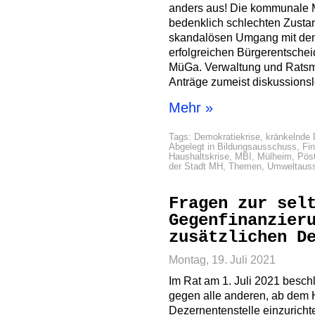
anders aus! Die kommunale M
bedenklich schlechten Zustan
skandalösen Umgang mit dem
erfolgreichen Bürgerentschei
MüGa. Verwaltung und Ratsme
Anträge zumeist diskussionsl
Mehr »
Tags:
Demokratiekrise
,
kränkelnde 
Abgelegt in
Bildungsausschuss
,
Fi
Haushaltskrise
,
MBI
,
Mülheim
,
Pös
der Stadt MH
,
Themen
,
Umweltaus
Fragen zur sel
Gegenfinanzier
zusätzlichen D
Montag, 19. Juli 2021
Im Rat am 1. Juli 2021 besc
gegen alle anderen, ab dem H
Dezernentenstelle einzuricht