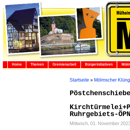
Home
Themen
Gremienarbeit
Bürgerinitiativen
Mölm
Startseite
»
Mölmscher Klüng
Pöstchenschieb
Kirchtürmelei+
Ruhrgebiets-ÖP
Mittwoch, 01. November 202