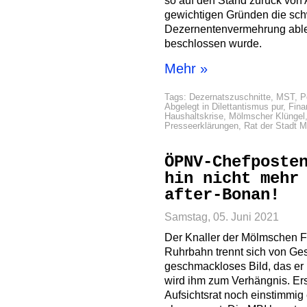
so auf den Stand zurück von
gewichtigen Gründen die sc
Dezernentenvermehrung ableh
beschlossen wurde.
Mehr »
Tags:
Dezernatszuschnitte
,
MST
,
P
Abgelegt in
Dilettantismus pur
,
Fin
Haushaltskrise
,
Mölmscher Klüngel
Presseerklärungen
,
Rat der Stadt 
ÖPNV-Chefposte
hin nicht mehr
after-Bonan!
Samstag, 05. Juni 2021
Der Knaller der Mölmschen 
Ruhrbahn trennt sich von Ge
geschmackloses Bild, das er 
wird ihm zum Verhängnis. Ers
Aufsichtsrat noch einstimmig