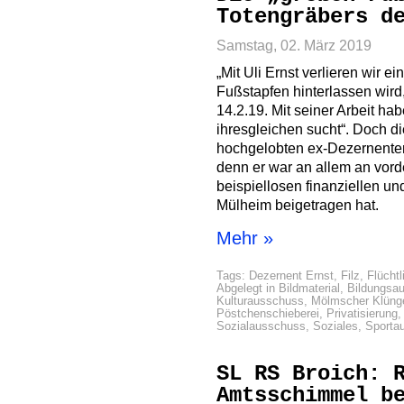
Totengräbers d
Samstag, 02. März 2019
„Mit Uli Ernst verlieren wir 
Fußstapfen hinterlassen wird
14.2.19. Mit seiner Arbeit hab
ihresgleichen sucht“. Doch di
hochgelobten ex-Dezernenten i
denn er war an allem an vorde
beispiellosen finanziellen u
Mülheim beigetragen hat.
Mehr »
Tags:
Dezernent Ernst
,
Filz
,
Flüchtl
Abgelegt in
Bildmaterial
,
Bildungsa
Kulturausschuss
,
Mölmscher Klüng
Pöstchenschieberei
,
Privatisierung
Sozialausschuss
,
Soziales
,
Sporta
SL RS Broich: 
Amtsschimmel b