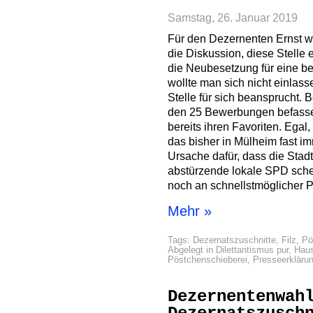
Samstag, 26. Januar 2019
Für den Dezernenten Ernst wi
die Diskussion, diese Stelle 
die Neubesetzung für eine be
wollte man sich nicht einlas
Stelle für sich beansprucht. 
den 25 Bewerbungen befasse
bereits ihren Favoriten. Egal
das bisher in Mülheim fast i
Ursache dafür, dass die Stad
abstürzende lokale SPD schei
noch an schnellstmöglicher P
Mehr »
Tags:
Dezernatszuschnitte
,
Filz
,
Pö
Abgelegt in
Dilettantismus pur
,
Haus
Pöstchenschieberei
,
Presseerkläru
Dezernentenwah