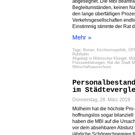
abgesegnet. Die MBI beantra
Begleitumständen, keinen N
den lange überfälligen Proz
Verkehrsgesellschaften endli
Einstimmig stimmte der Rat 
Mehr »
Tags:
Bonan
,
Kirchturmspolitik
,
ÖP
Ruhrbahn
Abgelegt in
Mölmscher Klüngel
,
Mü
Presseerklärungen
,
Rat der Stadt 
Wirtschaftsausschuss
Personalbestan
im Städtevergl
Donnerstag, 28. März 2019
Mülheim hat die höchste Pro
hoffnungslos sogar bilanziell
haben die MBI auf die Ursac
vor dem absehbaren Absturz g
jährliche Schönrechnereien f