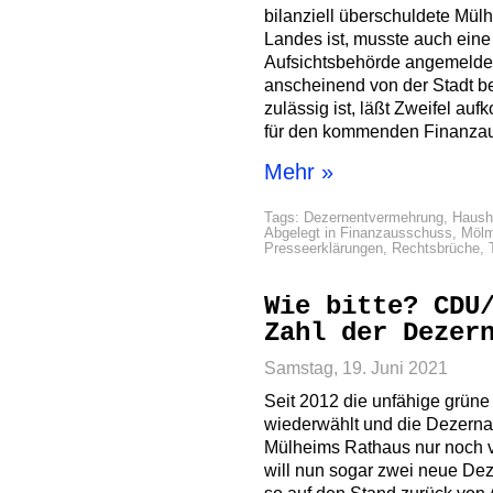
bilanziell überschuldete M
Landes ist, musste auch eine
Aufsichtsbehörde angemeldet
anscheinend von der Stadt be
zulässig ist, läßt Zweifel a
für den kommenden Finanza
Mehr »
Tags:
Dezernentvermehrung
,
Haush
Abgelegt in
Finanzausschuss
,
Mölm
Presseerklärungen
,
Rechtsbrüche
,
Wie bitte? CDU
Zahl der Dezer
Samstag, 19. Juni 2021
Seit 2012 die unfähige grüne
wiederwählt und die Dezernat
Mülheims Rathaus nur noch v
will nun sogar zwei neue De