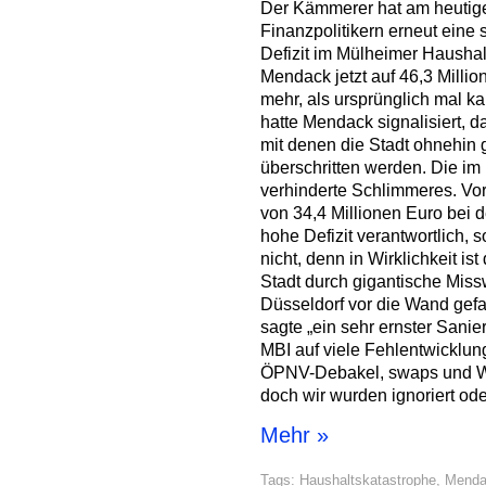
Der Kämmerer hat am heutig
Finanzpolitikern erneut eine 
Defizit im Mülheimer Haushal
Mendack jetzt auf 46,3 Millio
mehr, als ursprünglich mal ka
hatte Mendack signalisiert, d
mit denen die Stadt ohnehin g
überschritten werden. Die im
verhinderte Schlimmeres. Vor
von 34,4 Millionen Euro bei 
hohe Defizit verantwortlich,
nicht, denn in Wirklichkeit is
Stadt durch gigantische Missw
Düsseldorf vor die Wand gef
sagte „ein sehr ernster Sanie
MBI auf viele Fehlentwicklu
ÖPNV-Debakel, swaps und Wä
doch wir wurden ignoriert od
Mehr »
Tags:
Haushaltskatastrophe
,
Menda