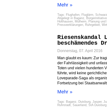
Mehr »
Tags:
Flughafen
,
Fluglärm
,
Schwarz
Abgelegt in
Baganz
,
Bürgerinitiativ
Holthausen
,
Mülheim
,
Planung und
Presseerklärungen
,
Ruhrgebiet
,
Wir
Riesenskandal 
beschämendes D
Donnerstag, 07. April 2016
Man glaubt es kaum: Zur trag
der Fahrlässigkeit und unfas
Toten und vielen hunderten V
führte, wird keine gerichtlic
Loveparade-Saga als organisi
Fortsetzung bei Staatsanwalts
Mehr »
Tags:
Baganz
,
Duisburg
,
Jasper
,
Ju
Ruhrstadt
,
Sauerland
,
StA Duisburg