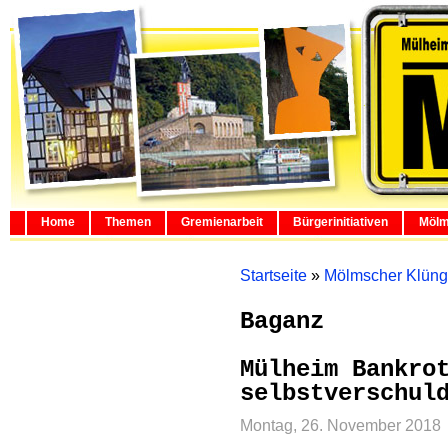
Home
Themen
Gremienarbeit
Bürgerinitiativen
Mölm
Startseite
»
Mölmscher Klüng
Baganz
Mülheim Bankro
selbstverschul
Montag, 26. November 2018