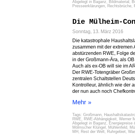
Abgelegt in
Baganz
,
Bildmaterial
,
B
Presseerklärungen
,
Rechtsbrüche
,
Die Mülheim-Co
Sonntag, 13. März 2016
Die katastrophale Haushalts
zusammen mit der extremen 
abstürzenden RWE, Folge de
in der Großmann-Ära, als OB 
Auch als ex-OB will sie im A
Der RWE-Totengräber Großman
zentralen Schaltstellen Deut
Kontrolleur, ähnlich wie der
der nun auch noch Chefkontro
Mehr »
Tags:
Großmann
,
Haushaltskatastr
RWE
,
RWE-Abhängigkeit
,
Werner M
Abgelegt in
Baganz
,
Energiepreise
Mölmscher Klüngel
,
Mühlenfeld
,
Mü
MH
,
Rest der Welt
,
Ruhrgebiet
,
Was