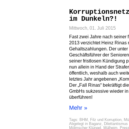
Korruptionsnet
im Dunkeln?!
Mittwoch, 01. Juli 2015
Fast zwei Jahre nach seiner 
2013 verzichtet Heinz Rinas 
Gehaltszahlungen. Der unter
Geschäftsführer der Senioren
seiner fristlosen Kündigung p
nun allein in Hand der Straferm
öffentlich, weshalb auch weit
letztes Jahr angebenen „Korr
Der „Fall Rinas“ bekräftigt di
GmbHs sukzessive wieder in 
überführen!
Mehr »
Tags:
BHM
,
Filz und Korruption
,
Mü
Abgelegt in
Baganz
,
Dilettantismus 
Mölmscher Klüngel
,
Mülheim
,
Press