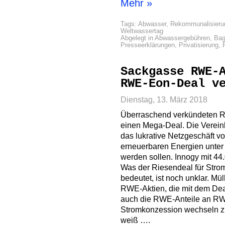
Mehr »
Tags:
Abwasser
,
Rekommunalisieru
Weltwassertag
Abgelegt in
Abwassergebühren
,
Bag
Presseerklärungen
,
Privatisierung
,
Sackgasse RWE-
RWE-Eon-Deal v
Dienstag, 13. März 2018
Überraschend verkündeten 
einen Mega-Deal. Die Vereinb
das lukrative Netzgeschäft v
erneuerbaren Energien unte
werden sollen. Innogy mit 44.
Was der Riesendeal für Strom
bedeutet, ist noch unklar. Mül
RWE-Aktien, die mit dem Dea
auch die RWE-Anteile an R
Stromkonzession wechseln z
weiß ….