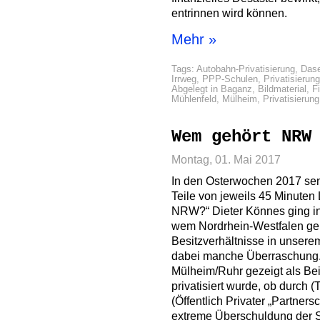
entrinnen wird können.
Mehr »
Tags:
Autobahn-Privatisierung
,
Dase
Irrweg
,
PPP-Schulen
,
Privatisierung
Abgelegt in
Baganz
,
Bildmaterial
,
F
Mühlenfeld
,
Mülheim
,
Privatisierung
Wem gehört NRW
Montag, 01. Mai 2017
In den Osterwochen 2017 s
Teile von jeweils 45 Minut
NRW?“ Dieter Könnes ging in
wem Nordrhein-Westfalen geh
Besitzverhältnisse in unser
dabei manche Überraschung.
Mülheim/Ruhr gezeigt als Beis
privatisiert wurde, ob durch (
(Öffentlich Privater „Partnersc
extreme Überschuldung der S