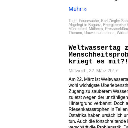
Mehr »
Tags:
Feuerwache
,
Karl-Ziegler-Sch
Abgelegt in
Baganz
,
Energiepreise
Mühlenfeld
,
Mülheim
,
Presseerklär
Themen
,
Umweltausschuss
,
Wirtsc
Weltwassertag 
Menschheitspro
kriegt es mit?
Mittwoch, 22. März 2017
Am 22. März ist Weltwasserta
wohl wichtigste Überlebensth
Zugang zu sauberem Wasser 
zuletzt wegen der unzähligen
Hintergrund verbannt. Doch 
Riesenkatastrophen in Teilen
Ostafrika haben ursächlich u
tun. Auch die fortschreitende
verschärft die Problematik.