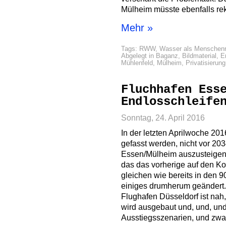
Mülheim müsste ebenfalls re
Mehr »
Tags:
RWW
,
Wasser als Menschenr
Abgelegt in
Baganz
,
Bildmaterial
,
E
Mühlenfeld
,
Mülheim
,
Privatisierung
Fluchhafen Ess
Endlosschleife
Sonntag, 24. April 2016
In der letzten Aprilwoche 20
gefasst werden, nicht vor 2
Essen/Mülheim auszusteigen 
das das vorherige auf den Kop
gleichen wie bereits in den 9
einiges drumherum geändert.
Flughafen Düsseldorf ist na
wird ausgebaut und, und, und
Ausstiegsszenarien, und zwar