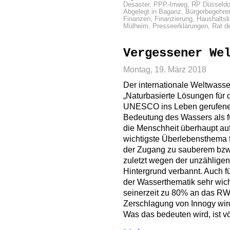
Desaster
,
PPP-Irrweg
,
RP Düsseldo
Abgelegt in
Baganz
,
Bürgerbegehre
Finanzen
,
Finanzierung
,
Haushaltsk
Mülheim
,
Presseerklärungen
,
Rat d
Vergessener We
Montag, 19. März 2018
Der internationale Weltwasse
„Naturbasierte Lösungen für 
UNESCO ins Leben gerufenen 
Bedeutung des Wassers als 
die Menschheit überhaupt a
wichtigste Überlebensthema 
der Zugang zu sauberem bzw
zuletzt wegen der unzähligen
Hintergrund verbannt. Auch f
der Wasserthematik sehr wi
seinerzeit zu 80% an das RW
Zerschlagung von Innogy wi
Was das bedeuten wird, ist vö