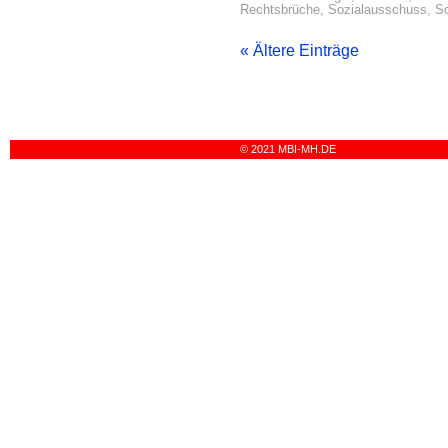
Rechtsbrüche
,
Sozialausschuss
,
So
« Ältere Einträge
© 2021 MBI-MH.DE