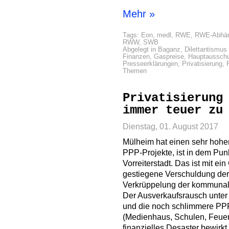
Mehr »
Tags:
Eon
,
medl
,
RWE
,
RWE-Abhän
RWW
,
SWB
Abgelegt in
Baganz
,
Dilettantismus 
Finanzen
,
Gaspreise
,
Hauptaussch
Presseerklärungen
,
Privatisierung
,
Themen
Privatisierung
immer teuer zu
Dienstag, 01. August 2017
Mülheim hat einen sehr hohen 
PPP-Projekte, ist in dem Pun
Vorreiterstadt. Das ist mit ein
gestiegene Verschuldung der 
Verkrüppelung der kommunal
Der Ausverkaufsrausch unter
und die noch schlimmere PPP
(Medienhaus, Schulen, Feuer
finanzielles Desaster bewirk