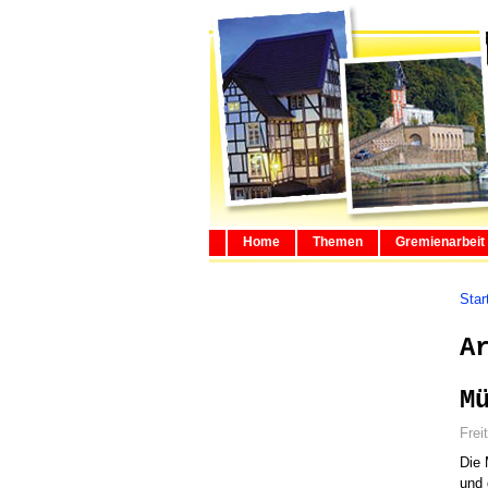
Home
Themen
Gremienarbeit
Star
A
M
Frei
Die 
und 