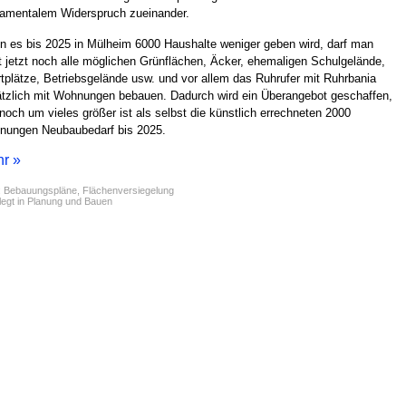
amentalem Widerspruch zueinander.
 es bis 2025 in Mülheim 6000 Haushalte weniger geben wird, darf man
t jetzt noch alle möglichen Grünflächen, Äcker, ehemaligen Schulgelände,
tplätze, Betriebsgelände usw. und vor allem das Ruhrufer mit Ruhrbania
tzlich mit Wohnungen bebauen. Dadurch wird ein Überangebot geschaffen,
noch um vieles größer ist als selbst die künstlich errechneten 2000
nungen Neubaubedarf bis 2025.
r »
:
Bebauungspläne
,
Flächenversiegelung
egt in
Planung und Bauen