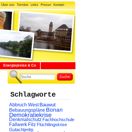
Über uns
Termine
Links
Presse
Kontakt
Energiepreise & Co
Schlagworte
Abbruch West
Bauwut
Bonan
Bebauungspläne
Demokratiekrise
Denkmalschutz
Fachhochschule
Filz
Fallwerk
Flüchtlingskrise
Gutachteritis