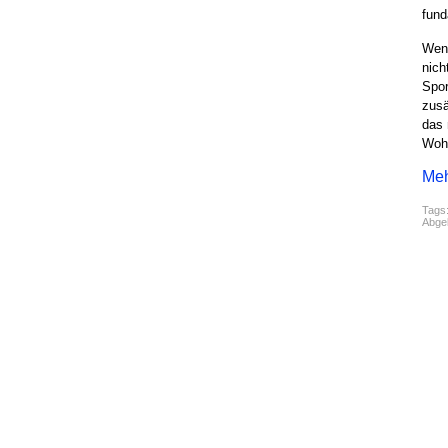
fund
Wenn
nich
Spor
zusä
das 
Woh
Meh
Tags
Abgel