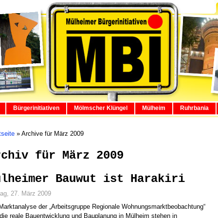
Bürgerinitiativen
Mölmscher Klüngel
Mülheim
Ruhrbania
tseite
»
Archive für März 2009
rchiv für März 2009
ülheimer Bauwut ist Harakiri
tag, 27. März 2009
Marktanalyse der „Arbeitsgruppe Regionale Wohnungsmarktbeobachtung“
die reale Bauentwicklung und Bauplanung in Mülheim stehen in