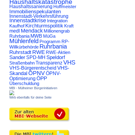
Haushaltskatastrophe
Haushaltssanierung
Hoffmeister
Immobilienspekulanten
Innenstadt-Verkehrsführung
Innenstadtkrise
Integration
Kirchturmspolitik
Kaufhof
Kraft
Mendack
medl
Millionengrab
Ruhrbania
MWB
MüGa
Mühlenfeld
Programm
RP-
Ruhrbania
Willkürbehörde
RWE
Ruhrstadt
RWE-Aktien
Sander
Speldorf
SPD-MH
VHS
Transparenz
Straßenbahn
VHS-
VHS-Bürgerentscheid
ÖPNV
Skandal
ÖPNV-
ÖPP
Optimierung
Überschuldung
MBI - Mülheimer Bürgerinitiativen
Wirb ebenfalls für deine Seite