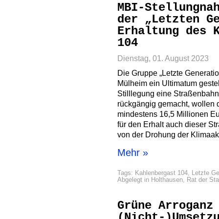
MBI-Stellungna
der „Letzten G
Erhaltung des 
104
Dienstag, 01. August 2023
Die Gruppe „Letzte Generatio
Mülheim ein Ultimatum gestel
Stilllegung eine Straßenbahn
rückgängig gemacht, wollen 
mindestens 16,5 Millionen Eu
für den Erhalt auch dieser St
von der Drohung der Klimaakti
Mehr »
Tags:
Kahlenbergast 104
,
Letzte Ge
Abgelegt in
Holthausen
,
Rat der St
Grüne Arroganz
(Nicht-)Umsetz