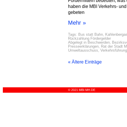
Fördermitteln bedeuten, was d
haben die MBI Verkehrs- und 
gebeten
Mehr »
Tags:
Bus statt Bahn
,
Kahlenbergas
Rückzahlung Fördergelder
Abgelegt in
Beschwerden
,
Bezirksv
Presseerklärungen
,
Rat der Stadt 
Umweltausschuss
,
Verkehrsführung
« Ältere Einträge
© 2021 MBI-MH.DE