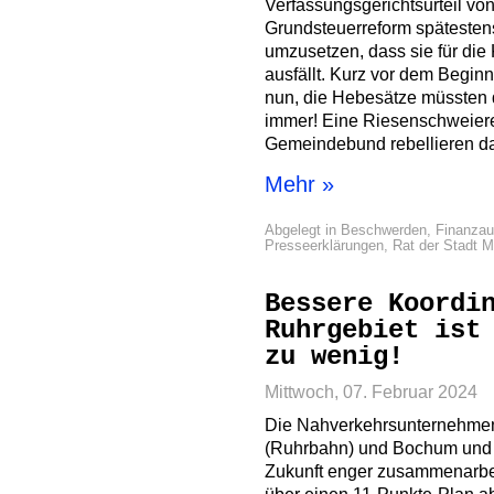
Verfassungsgerichtsurteil v
Grundsteuerreform spätesten
umzusetzen, dass sie für d
ausfällt. Kurz vor dem Begin
nun, die Hebesätze müssten 
immer! Eine Riesenschweierei
Gemeindebund rebellieren d
Mehr »
Abgelegt in
Beschwerden
,
Finanza
Presseerklärungen
,
Rat der Stadt 
Bessere Koordi
Ruhrgebiet ist
zu wenig!
Mittwoch, 07. Februar 2024
Die Nahverkehrsunternehmen
(Ruhrbahn) und Bochum und G
Zukunft enger zusammenarbei