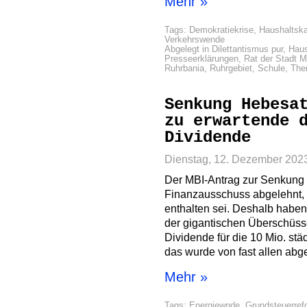
Mehr »
Tags:
Demokratiekrise
,
Haushaltska
Verkehrswende
Abgelegt in
Dilettantismus pur
,
Haus
Presseerklärungen
,
Rat der Stadt 
Ruhrbania
,
Ruhrgebiet
,
Schule
,
The
Senkung Hebesa
zu erwartende 
Dividende
Dienstag, 12. Dezember 202
Der MBI-Antrag zur Senkung 
Finanzausschuss abgelehnt, 
enthalten sei. Deshalb haben
der gigantischen Überschüs
Dividende für die 10 Mio. st
das wurde von fast allen abge
Mehr »
Tags:
Energiewnde
,
Grundsteuerref