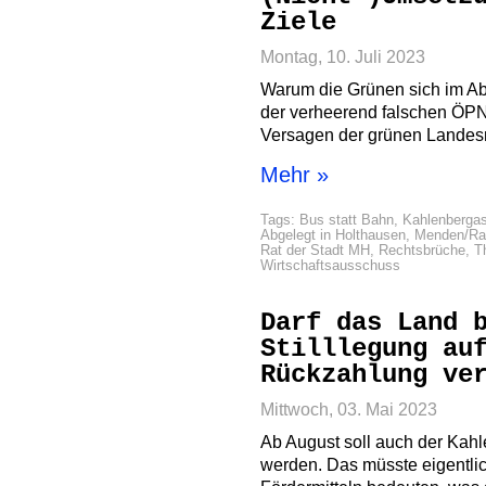
Ziele
Montag, 10. Juli 2023
Warum die Grünen sich im Ab
der verheerend falschen ÖPN
Versagen der grünen Landesm
Mehr »
Tags:
Bus statt Bahn
,
Kahlenbergas
Abgelegt in
Holthausen
,
Menden/Raa
Rat der Stadt MH
,
Rechtsbrüche
,
T
Wirtschaftsausschuss
Darf das Land 
Stilllegung au
Rückzahlung ve
Mittwoch, 03. Mai 2023
Ab August soll auch der Kahle
werden. Das müsste eigentl