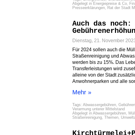
Abgelegt in
Energiepreise & Co
,
Fi
Presseerklärungen
,
Rat der Stadt 
Auch das noch:
Gebührenerhöhu
Dienstag, 21. November 202
Für 2024 sollen auch die Mül
Straßenreinigung und Abwasse
werden bis zu 15%. Das Lebe
Transferleistungen wird zuseh
alleine von der Stadt zusätzli
Anwohnerparken und alle so
Mehr »
Tags:
Abwassergebühren
,
Gebühre
Verarmung unterer Mittelstand
Abgelegt in
Abwassergebühren
,
Mül
Straßenreinigung
,
Themen
,
Umwelt
Kirchtürmelei+