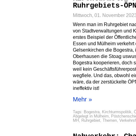
Ruhrgebiets-ÖP
Mittwoch, 01. November 202
Wenn man im Ruhrgebiet nac
von Stadtverwaltungen und Kom
erstes Beispiel der Öffentlich
Essen und Mülheim verkehrt
Gelsenkirchen die Bogestra, 
Oberhausen die Stoag uswus
Bogestra kooperieren, doch so
weil kein Geschäftsführerpos
wegfiele. Und das, obwohl ein
wäre, da der zerstückelte Ö
ineffektiv ist!
Mehr »
Tags:
Bogestra
,
Kirchturmspolitik
,
Abgelegt in
Mülheim
,
Pöstchenschi
MH
,
Ruhrgebiet
,
Themen
,
Verkehrs