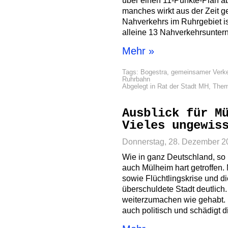
über einen 11-Punkte-Plan ab
manches wirkt aus der Zeit 
Nahverkehrs im Ruhrgebiet ist
alleine 13 Nahverkehrsunter
Mehr »
Tags:
Bogestra
,
gemeinsamer Verke
Ruhrbahn
Abgelegt in
Rat der Stadt MH
,
The
Ausblick für M
Vieles ungewis
Donnerstag, 28. Dezember 2
Wie in ganz Deutschland, so 
auch Mülheim hart getroffen. N
sowie Flüchtlingskrise und di
überschuldete Stadt deutlich
weiterzumachen wie gehabt. 
auch politisch und schädigt 