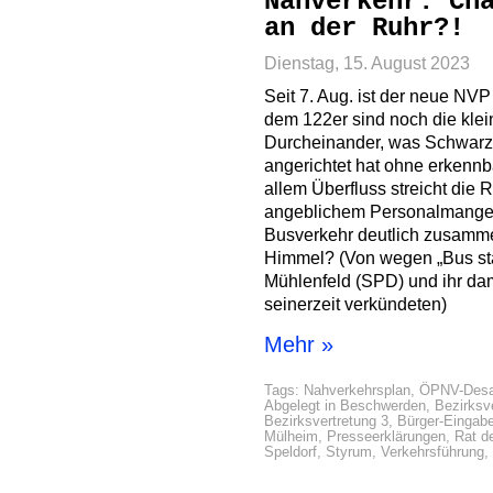
Nahverkehr: Ch
an der Ruhr?!
Dienstag, 15. August 2023
Seit 7. Aug. ist der neue NV
dem 122er sind noch die kle
Durcheinander, was Schwarz
angerichtet hat ohne erkennb
allem Überfluss streicht die
angeblichem Personalmangel
Busverkehr deutlich zusamme
Himmel? (Von wegen „Bus sta
Mühlenfeld (SPD) und ihr da
seinerzeit verkündeten)
Mehr »
Tags:
Nahverkehrsplan
,
ÖPNV-Desa
Abgelegt in
Beschwerden
,
Bezirksv
Bezirksvertretung 3
,
Bürger-Eingab
Mülheim
,
Presseerklärungen
,
Rat d
Speldorf
,
Styrum
,
Verkehrsführung
,