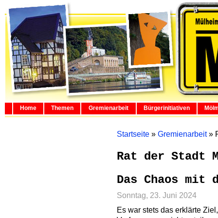
Home
Themen
Gremienarbeit
Bürgerinitiativen
Mölm
Startseite
»
Gremienarbeit
»
Rat der Stadt 
Das Chaos mit 
Sonntag, 23. Juni 2024
Es war stets das erklärte Ziel