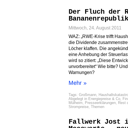
Der Fluch der 
Bananenrepubli
Mittwoch, 24. August 2011
WAZ: „RWE-Krise trifft Haush
die Dividende zusammenstrei
Löcher klaffen. Die angekünd
eine Anhebung der Steuerlas
wird so zitiert: „Diese Entwick
unvorbereitet“ Wie bitte? Un
Warnungen?
Mehr »
Tags:
Großmann
,
Haushaltskatastr
Abgelegt in
Energiepreise & Co
,
Fi
Mülheim
,
Presseerklärungen
,
Rest 
Strompreise
,
Themen
Fallwerk Jost 