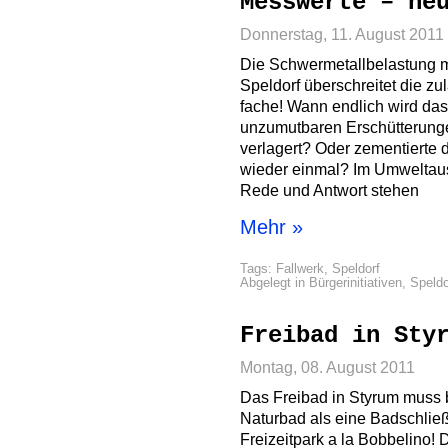
Messwerte – ne
Donnerstag, 11. August 2011
Die Schwermetallbelastung mi
Speldorf überschreitet die z
fache! Wann endlich wird da
unzumutbaren Erschütterung
verlagert? Oder zementierte
wieder einmal? Im Umweltau
Rede und Antwort stehen
Mehr »
Tags:
Fallwerk
,
Speldorf
Abgelegt in
Bürgerinitiativen
,
Speldo
Freibad in Sty
Montag, 08. August 2011
Das Freibad in Styrum muss b
Naturbad als eine Badschließ
Freizeitpark a la Bobbelino!