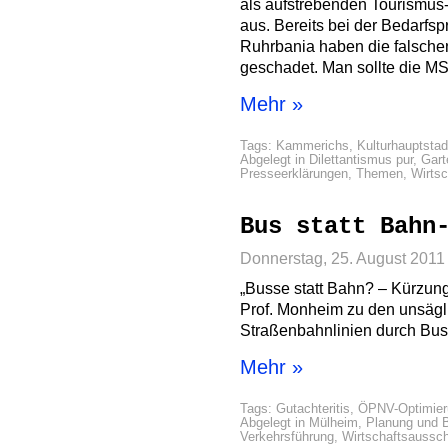
als aufstrebenden Tourismus-
aus. Bereits bei der Bedarfsp
Ruhrbania haben die falsche
geschadet. Man sollte die MS
Mehr »
Tags:
Kammerichs
,
Kulturhauptstad
Abgelegt in
Dilettantismus pur
,
Gar
Presseerklärungen
,
Themen
,
Wirts
Bus statt Bahn
Donnerstag, 25. August 2011
„Busse statt Bahn? – Kürzun
Prof. Monheim zu den unsägl
Straßenbahnlinien durch Bus
Mehr »
Tags:
Gutachteritis
,
ÖPNV-Optimier
Abgelegt in
Mülheim
,
Planung und 
Verkehrsführung
,
Wirtschaftsaussc