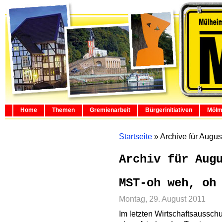
Home
Themen
Gremienarbeit
Bürgerinitiativen
Mölm
Startseite
»
Archive für Augus
Archiv für Aug
MST-oh weh, oh
Montag, 29. August 2011
Im letzten Wirtschaftsaussch