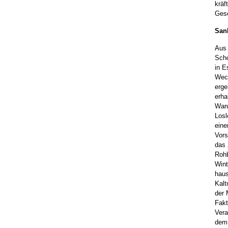
kräf
Gese
San
Aus
Scho
in E
Wech
erge
erha
Waru
Losl
eine
Vors
das 
Rohb
Wint
haus
Kalt
der 
Fakt
Vera
dem 