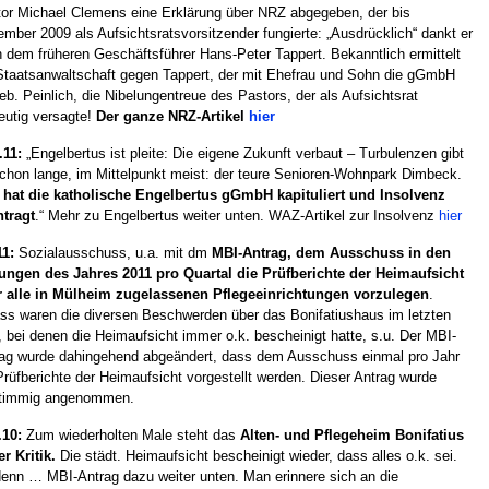
or Michael Clemens eine Erklärung über NRZ abgegeben, der bis
mber 2009 als Aufsichtsratsvorsitzender fungierte: „Ausdrücklich“ dankt er
n dem früheren Geschäftsführer Hans-Peter Tappert. Bekanntlich ermittelt
Staatsanwaltschaft gegen Tappert, der mit Ehefrau und Sohn die gGmbH
ieb. Peinlich, die Nibelungentreue des Pastors, der als Aufsichtsrat
eutig versagte!
Der ganze NRZ-Artikel
hier
.11:
„Engelbertus ist pleite: Die eigene Zukunft verbaut – Turbulenzen gibt
chon lange, im Mittelpunkt meist: der teure Senioren-Wohnpark Dimbeck.
hat die katholische Engelbertus gGmbH kapituliert und Insolvenz
tragt
.“ Mehr zu Engelbertus weiter unten. WAZ-Artikel zur Insolvenz
hier
11:
Sozialausschuss, u.a. mit dm
MBI-Antrag, dem Ausschuss in den
ungen des Jahres 2011 pro Quartal die Prüfberichte der Heimaufsicht
r alle in Mülheim zugelassenen Pflegeeinrichtungen vorzulegen
.
ss waren die diversen Beschwerden über das Bonifatiushaus im letzten
, bei denen die Heimaufsicht immer o.k. bescheinigt hatte, s.u. Der MBI-
ag wurde dahingehend abgeändert, dass dem Ausschuss einmal pro Jahr
Prüfberichte der Heimaufsicht vorgestellt werden. Dieser Antrag wurde
stimmig angenommen.
.10:
Zum wiederholten Male steht das
Alten- und Pflegeheim Bonifatius
er Kritik.
Die städt. Heimaufsicht bescheinigt wieder, dass alles o.k. sei.
enn … MBI-Antrag dazu weiter unten. Man erinnere sich an die