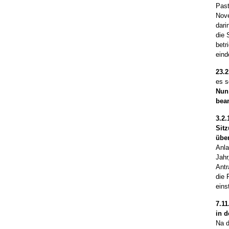
Past
Nove
dari
die 
betr
eind
23.2
es s
Nun 
bean
3.2.
Sitz
übe
Anla
Jahr
Antr
die 
ein
7.11
in d
Na d