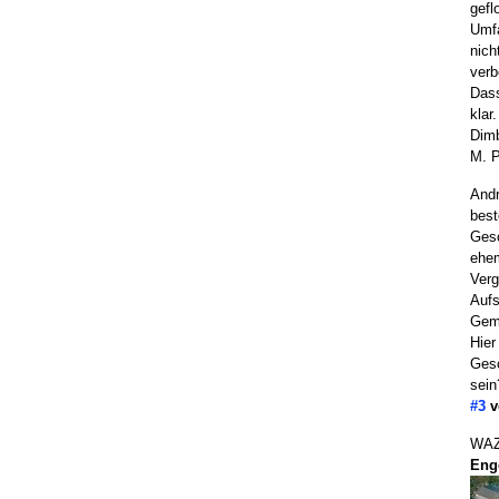
gefl
Umf
nich
verb
Dass
klar
Dimb
M. P
Andr
best
Gesc
ehem
Verg
Aufs
Geme
Hier
Gesc
sein
#3
v
WAZ
Enge