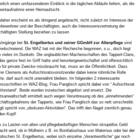
erlich einen umfassenderen Einblick in die täglichen Abläufe liefern, als die
ntaufnahme einer Heimaufsicht.
daher erscheint es als dringend angebracht, nicht zuletzt im Interesse der
bewohner und der Beschäftigten, auch die Interessensvertretung der
häftigten Stellung beziehen zu lassen
Vorgänge bei
St. Engelbertus und seiner GGmbH zur Altenpflege
sind
elschreiend. Die WAZ hat mit der Recherche begonnen, s.u., doch liegt
 vieles im Dunkeln. Die unglaublichen Machenschaften des Tappert-Clans,
das ganze fest im Griff hatte und heruntergewirtschaftet und offensichtlich
 für private Zwecke missbraucht hat, muss an die Öffentlichkeit. Dass
rer Clemens als Aufsichtsratsvorsitzender dabei keine rühmliche Rolle
lte, darf auch nicht unerwähnt bleiben. Im folgenden 2 interessante
rzuschriften im WAZ-Blog. Frau Panglisch spricht dabei von “ Aufsichtsrat
Vorstand“. Beide wurden inzwischen abgelöst und ersetzt. Die
tsanwaltschaft ermittelt auch wegen Veruntreuung ob des „einnehmenden“
häftsgebahrens der Tapperts, wie Frau Panglisch das so nett umschreibt.
gli spricht von „obskuren Aktivitäten“. Das trifft den Nagel ziemlich genau
den Kopf!
 zu Lasten von alten und pflegebedürftigen Menschen skrupellos Geld
cht wird, ob in Mülheim z.B. im Bonifatiushaus von Maternus oder bei der
olischen St. Engelbertus, wobei sich einzelne „Verantwortliche“ gar noch