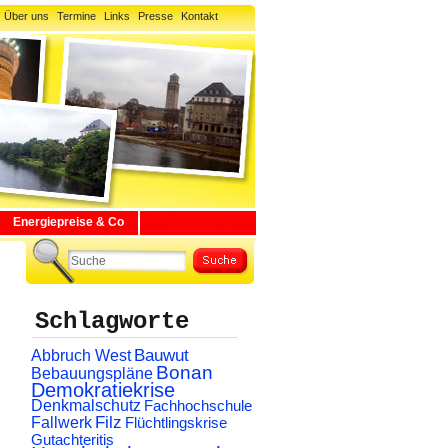
Über uns
Termine
Links
Presse
Kontakt
Energiepreise & Co
Schlagworte
Abbruch West
Bauwut
Bonan
Bebauungspläne
Demokratiekrise
Denkmalschutz
Fachhochschule
Filz
Fallwerk
Flüchtlingskrise
Gutachteritis