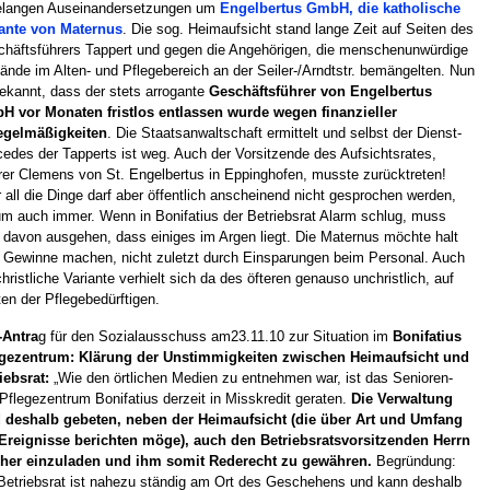
elangen Auseinandersetzungen um
Engelbertus GmbH, die katholische
iante von Maternus
. Die sog. Heimaufsicht stand lange Zeit auf Seiten des
häftsführers Tappert und gegen die Angehörigen, die menschenunwürdige
ände im Alten- und Pflegebereich an der Seiler-/Arndtstr. bemängelten. Nun
bekannt, dass der stets arrogante
Geschäftsführer von Engelbertus
 vor Monaten fristlos entlassen wurde wegen finanzieller
egelmäßigkeiten
. Die Staatsanwaltschaft ermittelt und selbst der Dienst-
edes der Tapperts ist weg. Auch der Vorsitzende des Aufsichtsrates,
rer Clemens von St. Engelbertus in Eppinghofen, musste zurücktreten!
 all die Dinge darf aber öffentlich anscheinend nicht gesprochen werden,
m auch immer. Wenn in Bonifatius der Betriebsrat Alarm schlug, muss
davon ausgehen, dass einiges im Argen liegt. Die Maternus möchte halt
 Gewinne machen, nicht zuletzt durch Einsparungen beim Personal. Auch
christliche Variante verhielt sich da des öfteren genauso unchristlich, auf
en der Pflegebedürftigen.
-Antra
g für den Sozialausschuss am23.11.10 zur Situation im
Bonifatius
egezentrum: Klärung der Unstimmigkeiten zwischen Heimaufsicht und
iebsrat:
„Wie den örtlichen Medien zu entnehmen war, ist das Senioren-
Pflegezentrum Bonifatius derzeit in Misskredit geraten.
Die Verwaltung
d deshalb gebeten, neben der Heimaufsicht (die über Art und Umfang
Ereignisse berichten möge), auch den Betriebsratsvorsitzenden Herrn
cher einzuladen und ihm somit Rederecht zu gewähren.
Begründung:
Betriebsrat ist nahezu ständig am Ort des Geschehens und kann deshalb