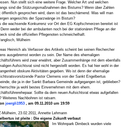
ossen. Nun stellt sich eine weitere Frage. Welcher Art und welchen
angs sind die Stützungsmaßnahmen des Bistums? Wenn über Zahlen
t öffentlich gesprochen wird, dann ist das beschämend. Was will man
ergen angesichts der Sparzwänge im Bistum?
 die wachsende Konkurrenz vor Ort den EG Kopfschmerzen bereitet ist
. Denn weder bei der ambulanten noch bei der stationären Pflege an der
eck sind die offiziellen Pflegenoten schmeichelhaft.
anglisch, Mülheim
eas Heinrich als Verfasser des Artikels scheint bei seinen Rechercher
ens ausgebremst worden zu sein. Der Name des ehemaligen
häftsführers wird zwar erwähnt, aber Zusammenhänge mit dem ebenfalls
aligen Aufsichtsrat sind nicht hergestellt worden. Es hat hier wohl in der
angenheit obskure Aktivitäten gegeben. Wo ist denn der ehemalige
ichtsratsvorsitzende Pastor Clemens von der Sankt Engelbertus
inde, die ja in der Sankt Barbara Gemeinde aufgegangen ist, geblieben?
 herrschte ja wohl bestes Einvernehmen mit dem ehem.
häftsführerehepaar. Sollte da dem neuen Aufsichtsrat etwas aufgefallen
? Weiteres Nachbohren ist ratsam.
on
joergli1953
, am 09.11.2010 um 19:59
-Mülheim, 23.02.2011, Annette Lehmann
lbertus ist pleite
:
Die eigene Zukunft verbaut
Im Wohnpark Dimbeck wurden viele