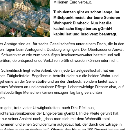
Millionen Euro verbaut.
Turbulenzen gibt es schon lange, im
Mittelpunkt meist: der teure Senioren-
Wohnpark Dimbeck. Nun hat die
katholische Engelbertus gGmbH
kapituliert und Insolvenz beantragt.
s Anträge sind es, für sechs Gesellschaften unter einem Dach, die in den
ten Tagen beim Amtsgericht Duisburg eingingen. Der Oberhausener Anwalt
 Schwentker wurde zum vorläufigen Insolvenzverwalter bestellt und soll
prüfen, ob entsprechende Verfahren eröffnet werden können oder nicht.
 Schreibtisch liegt voller Arbeit, denn jede Einzelgesellschaft hat ein
nes Tätigkeitsfeld: Engelbertus betreibt nicht nur die beiden Wohn- und
geheime an der Seilerstraße und an der Dimbeck, sondern bietet auch
eutes Wohnen an und ambulante Pflege. Lebenswichtige Dienste also, auf
hilfsbedürftige Menschen keinen einzigen Tag lang verzichten
nen…………..
n geht, trotz vieler Unwägbarkeiten, auch Dirk Pfeil aus,
ichtsratsvorsitzender der Engelbertus gGmbH. In die Pleite geführt hat
t nur seiner Ansicht nach, „dass man sich mit dem Wohnstift total
nommen und einen Schuldenturm aufgebaut hat, der durch die Erträge in
er Weise mehr zu decken ist“. Obwohl das Haus zu 100 Prozent belegt sei