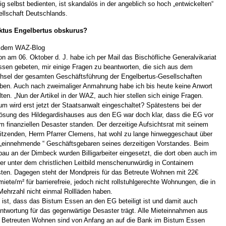
tig selbst bedienten, ist skandalös in der angeblich so hoch „entwickelten“
llschaft Deutschlands.
ktus Engelbertus obskurus?
 dem WAZ-Blog
n am 06. Oktober d. J. habe ich per Mail das Bischöfliche Generalvikariat
ssen gebeten, mir einige Fragen zu beantworten, die sich aus dem
sel der gesamten Geschäftsführung der Engelbertus-Gesellschaften
ben. Auch nach zweimaliger Anmahnung habe ich bis heute keine Anwort
lten. „Nun der Artikel in der WAZ, auch hier stellen sich einige Fragen.
m wird erst jetzt der Staatsanwalt eingeschaltet? Spätestens bei der
ösung des Hildegardishauses aus den EG war doch klar, dass die EG vor
m finanziellen Desaster standen. Der derzeitige Aufsichtsrat mit seinem
itzenden, Herrn Pfarrer Clemens, hat wohl zu lange hinweggeschaut über
„einnehmende “ Geschäftsgebaren seines derzeitigen Vorstandes. Beim
au an der Dimbeck wurden Billigarbeiter eingesetzt, die dort oben auch im
er unter dem christlichen Leitbild menschenunwürdig in Containern
ten. Dagegen steht der Mondpreis für das Betreute Wohnen mit 22€
miete/m² für barrierefreie, jedoch nicht rollstuhlgerechte Wohnungen, die in
Mehrzahl nicht einmal Rollläden haben.
 ist, dass das Bistum Essen an den EG beteiligt ist und damit auch
ntwortung für das gegenwärtige Desaster trägt. Alle Mieteinnahmen aus
Betreuten Wohnen sind von Anfang an auf die Bank im Bistum Essen