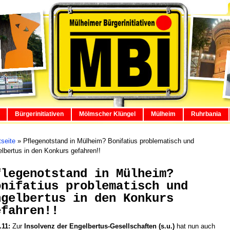
Bürgerinitiativen
Mölmscher Klüngel
Mülheim
Ruhrbania
tseite
»
Pflegenotstand in Mülheim? Bonifatius problematisch und
lbertus in den Konkurs gefahren!!
flegenotstand in Mülheim?
onifatius problematisch und
ngelbertus in den Konkurs
efahren!!
.11:
Zur
Insolvenz der Engelbertus-Gesellschaften (s.u.)
hat nun auch