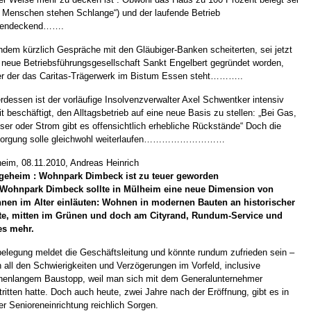
e Menschen stehen Schlange“) und der laufende Betrieb
tendeckend…….
dem kürzlich Gespräche mit den Gläubiger-Banken scheiterten, sei jetzt
 neue Betriebsführungsgesellschaft Sankt Engelbert gegründet worden,
er der das Caritas-Trägerwerk im Bistum Essen steht………..
rdessen ist der vorläufige Insolvenzverwalter Axel Schwentker intensiv
t beschäftigt, den Alltagsbetrieb auf eine neue Basis zu stellen: „Bei Gas,
er oder Strom gibt es offensichtlich erhebliche Rückstände“ Doch die
sorgung solle gleichwohl weiterlaufen………………………
eim, 08.11.2010, Andreas Heinrich
egeheim
:
Wohnpark Dimbeck ist zu teuer geworden
 Wohnpark Dimbeck sollte in Mülheim eine neue Dimension von
nen im Alter einläuten: Wohnen in modernen Bauten an historischer
tte, mitten im Grünen und doch am Cityrand, Rundum-Service und
es mehr.
belegung meldet die Geschäftsleitung und könnte rundum zufrieden sein –
 all den Schwierigkeiten und Verzögerungen im Vorfeld, inclusive
enlangem Baustopp, weil man sich mit dem Generalunternehmer
tritten hatte. Doch auch heute, zwei Jahre nach der Eröffnung, gibt es in
er Senioreneinrichtung reichlich Sorgen.