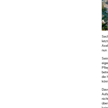
Sech
letz
Axel
nun 
Sein
eige
Pfle
betr
die 
kön
Davo
Aufs
nich
über
kein