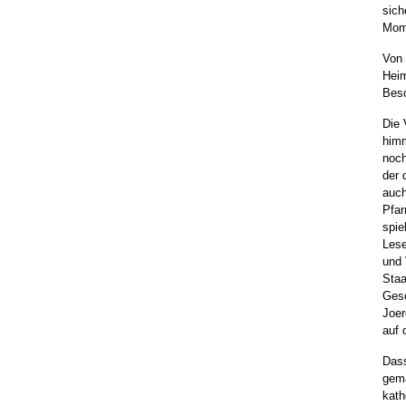
sich
Mome
Von 
Heim
Besc
Die 
himm
noch
der 
auch
Pfar
spie
Lese
und 
Staa
Gesc
Joer
auf 
Dass
gema
kath