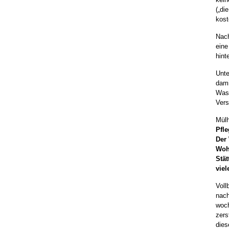
(„di
kos
Nach
eine
hint
Unte
dami
Wass
Ver
Mülh
Pfl
Der
Woh
Stä
viel
Voll
nach
woch
zers
dies