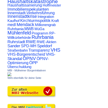
Haushaltskatastrophe
Haushaltssanierung
Hoffmeister
Immobilienspekulanten
Innenstadt-Verkehrsführung
Innenstadtkrise
Integration
Kirchturmspolitik
Kaufhof
Kraft
Mendack
medl
Millionengrab
Ruhrbania
MWB
MüGa
Mühlenfeld
Programm
RP-
Ruhrbania
Willkürbehörde
RWE
Ruhrstadt
RWE-Aktien
Sander
Speldorf
SPD-MH
VHS
Transparenz
Straßenbahn
VHS-
VHS-Bürgerentscheid
ÖPNV
Skandal
ÖPNV-
ÖPP
Optimierung
Überschuldung
MBI - Mülheimer Bürgerinitiativen
Wirb ebenfalls für deine Seite