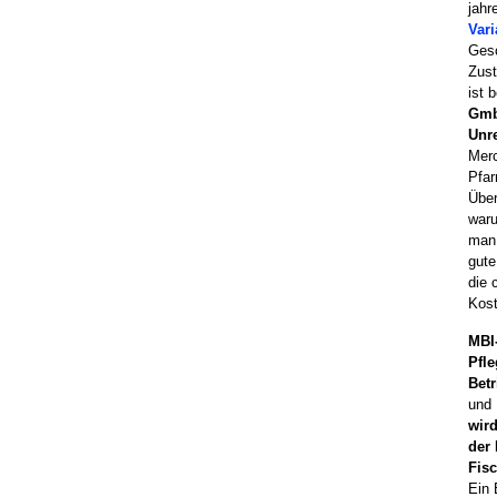
jahr
Var
Gesc
Zust
ist 
GmbH
Unr
Merc
Pfar
Über
waru
man 
gute
die 
Kost
MBI
Pfl
Betr
und 
wir
der 
Fis
Ein 