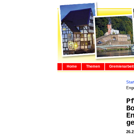
Home
Themen
Gremienarbeit
Star
Enge
P
B
E
g
26.2