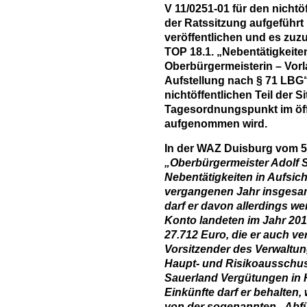
V 11/0251-01 für den nichtöf
der Ratssitzung aufgeführt i
veröffentlichen und es zuz
TOP 18.1. „Nebentätigkeite
Oberbürgermeisterin – Vorl
Aufstellung nach § 71 LBG
nichtöffentlichen Teil der S
Tagesordnungspunkt im öffe
aufgenommen wird.
In der WAZ Duisburg vom 5.4
„
Oberbürgermeister Adolf S
Nebentätigkeiten in Aufsic
vergangenen Jahr insgesam
darf er davon allerdings we
Konto landeten im Jahr 20
27.712 Euro, die er auch v
Vorsitzender des Verwaltung
Haupt- und Risikoausschus
Sauerland Vergütungen in 
Einkünfte darf er behalten,
von der sogenannten „Abf