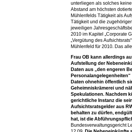
unterliegen als solches kein
Abstand am höchsten dotierte
Mühlenfelds Tätigkeit als Au
Tätigkeit und die zugehörige
jeweiligen Jahresgeschäftsb
2010 im Kapitel „Corporate G
„Vergütung des Aufsichtsrats
Mühlenfeld für 2010. Das alle
Frau OB kann allerdings auf 
Aufstellung der Nebeneinkü
Daten aus „den engeren Be
Personalangelegenheiten“ h
Daten ohnehin öffentlich s
Geheimniskrämerei und näh
Spekulationen. Nachdem kü
gerichtliche Instanz die se
Aufsichtsratsgelder aus R
behalten zu dürfen, endgül
hat, ist die Abführungspfli
Bundesverwaltungsgericht Le
12.09
. Die Nebeneinkünfte s