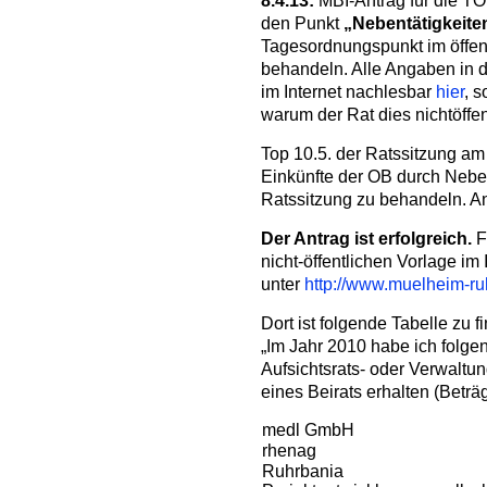
8.4.13:
MBI-Antrag für die TO
den Punkt
„Nebentätigkeite
Tagesordnungspunkt im öffent
behandeln. Alle Angaben in d
im Internet nachlesbar
hier
, 
warum der Rat dies nichtöffen
Top 10.5. der Ratssitzung am 
Einkünfte der OB durch Nebent
Ratssitzung zu behandeln. An
Der Antrag ist erfolgreich.
F
nicht-öffentlichen Vorlage im 
unter
http://www.muelheim-ru
Dort ist folgende Tabelle zu f
„Im Jahr 2010 habe ich folg
Aufsichtsrats- oder Verwaltun
eines Beirats erhalten (Beträ
medl GmbH
rhenag
Ruhrbania