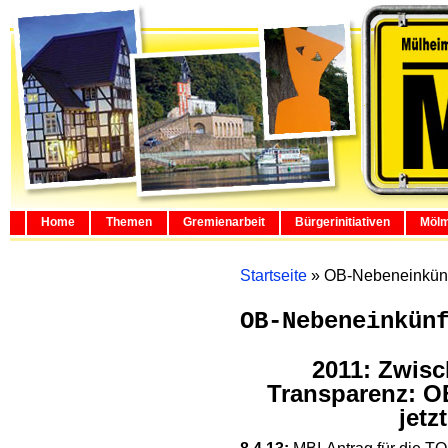
Home
Themen
Gremienarbeit
Bürgerinitiativen
Mölm
Startseite
»
OB-Nebeneinkünft
OB-Nebeneinkün
2011: Zwisc
Transparenz: O
jetz