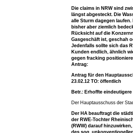
Die claims in NRW sind zw
längst abgesteckt. Die Was
alle Sturm dagegen laufen
bisher aber ziemlich bedeck
Rücksicht auf die Konzernmu
Gasgeschäft ist, geschah od
Jedenfalls sollte sich das
Kunden endlich, ähnlich wi
gegen fracking positionier
Antrag:
Antrag für den Hauptaussc
2
3
.02.1
2
TO: öffentlich
Betr.: Erhoffte eindeutiger
Der Hauptausschuss der Sta
Der HA beauftragt die städt
der RWE-Tochter Rheinisc
(RWW) darauf hinzuwirken,
des sog. unkonventionelle