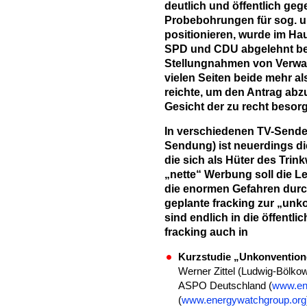
deutlich und öffentlich ge
Probebohrungen für sog. u
positionieren, wurde im Ha
SPD und CDU abgelehnt be
Stellungnahmen von Verwa
vielen Seiten beide mehr a
reichte, um den Antrag abzu
Gesicht der zu recht besor
In verschiedenen TV-Sender
Sendung) ist neuerdings d
die sich als Hüter des Trin
„nette“ Werbung soll die L
die enormen Gefahren durc
geplante fracking zur „un
sind endlich in die öffentl
fracking auch in
Kurzstudie „Unkonvention
Werner Zittel (Ludwig-Böl
ASPO Deutschland (
www.ene
(
www.energywatchgroup.org