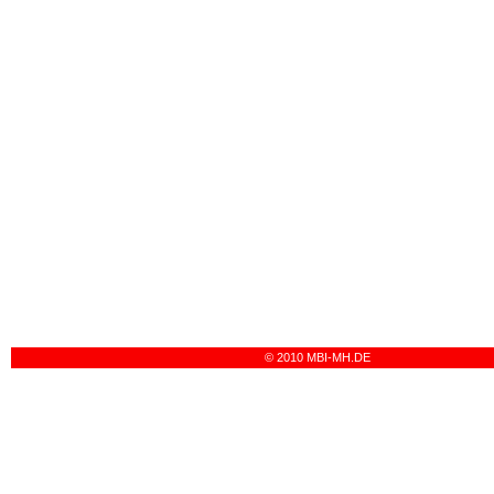
© 2010 MBI-MH.DE