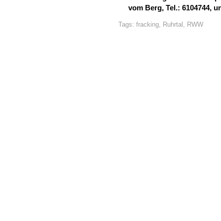
vom Berg, Tel.: 6104744, un
Tags:
fracking
,
Ruhrtal
,
RWW