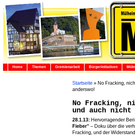
Home
Themen
Gremienarbeit
Bürgerinitiativen
Mölm
Startseite
»
No Fracking, nich
anderswo!
No Fracking, n
und auch nicht
28.1.13:
Hervorragender Beric
Fieber“
– Doku über die ver
Fracking, und der Widersta