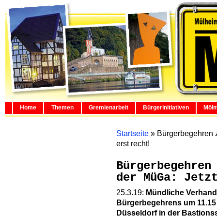
Home
Themen
Gremienarbeit
Bürgerinitiativen
Mölm
Startseite
»
Bürgerbegehren z
erst recht!
Bürgerbegehren
der MüGa: Jetz
25.3.19:
Mündliche Verhandl
Bürgerbegehrens um 11.15
Düsseldorf in der Bastionss