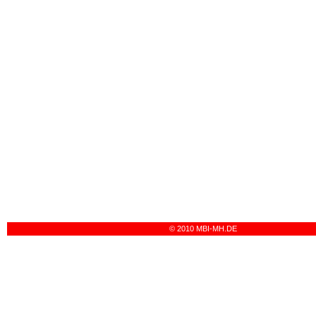
© 2010 MBI-MH.DE