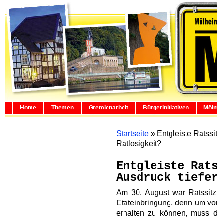
Home
Themen
Gremienarbeit
Bürgerinitiativen
Mölm
Startseite
»
Entgleiste Ratssi
Ratlosigkeit?
Entgleiste Rat
Ausdruck tiefe
Am 30. August war Ratssitzu
Etateinbringung, denn um vo
erhalten zu können, muss d