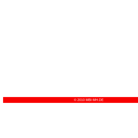
© 2010 MBI-MH.DE