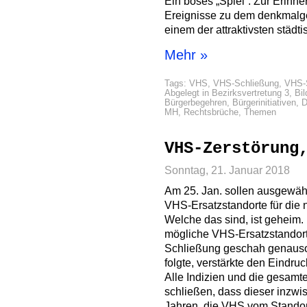
Ein böses „Spiel“. Zur Erinn
Ereignisse zu dem denkmalges
einem der attraktivsten städ
Mehr »
Tags:
VHS
,
VHS-Schließung
,
VHS-
Abgelegt in
Bezirksvertretung 3
,
Bil
Bürgerbegehren
,
Bürgerinitiativen
,
D
MH
,
Rechtsbrüche
,
Themen
VHS-Zerstörung
Sonntag, 21. Januar 2018
Am 25. Jan. sollen ausgewähl
VHS-Ersatzstandorte für die 
Welche das sind, ist geheim
mögliche VHS-Ersatzstandort
Schließung geschah genauso 
folgte, verstärkte den Eindru
Alle Indizien und die gesamt
schließen, dass dieser inzwi
Jahren, die VHS vom Stando