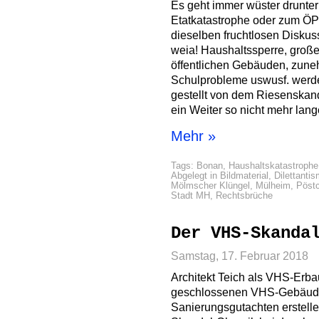
Es geht immer wüster drunter 
Etatkatastrophe oder zum Ö
dieselben fruchtlosen Diskuss
weia! Haushaltssperre, groß
öffentlichen Gebäuden, zun
Schulprobleme uswusf. werde
gestellt von dem Riesenskan
ein Weiter so nicht mehr lan
Mehr »
Tags:
Bonan
,
Haushaltskatastrophe
Abgelegt in
Bildmaterial
,
Dilettanti
Mölmscher Klüngel
,
Mülheim
,
Pöstc
Stadt MH
,
Rechtsbrüche
Der VHS-Skanda
Samstag, 17. Februar 2018
Architekt Teich als VHS-Erbau
geschlossenen VHS-Gebäude.
Sanierungsgutachten erstelle