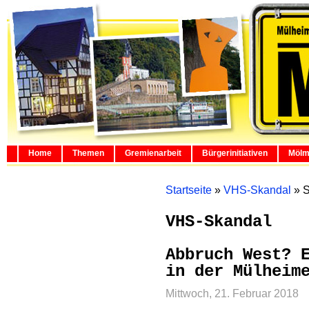
Home
Themen
Gremienarbeit
Bürgerinitiativen
Mölm
Startseite
»
VHS-Skandal
»
S
VHS-Skandal
Abbruch West? 
in der Mülheim
Mittwoch, 21. Februar 2018