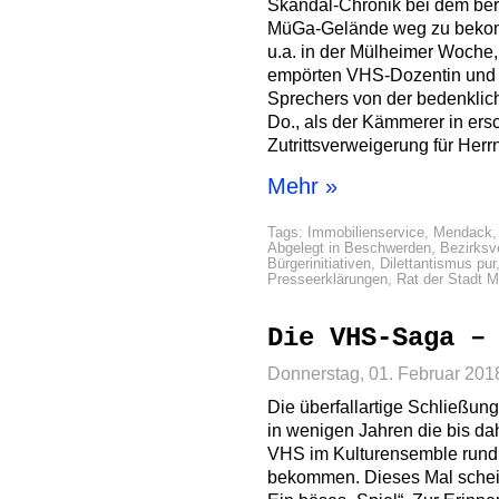
Skandal-Chronik bei dem ber
MüGa-Gelände weg zu bekom
u.a. in der Mülheimer Woche, 
empörten VHS-Dozentin und z
Sprechers von der bedenkli
Do., als der Kämmerer in er
Zutrittsverweigerung für Her
Mehr »
Tags:
Immobilienservice
,
Mendack
Abgelegt in
Beschwerden
,
Bezirksv
Bürgerinitiativen
,
Dilettantismus pur
Presseerklärungen
,
Rat der Stadt 
Die VHS-Saga –
Donnerstag, 01. Februar 201
Die überfallartige Schließung
in wenigen Jahren die bis dah
VHS im Kulturensemble rund
bekommen. Dieses Mal schein