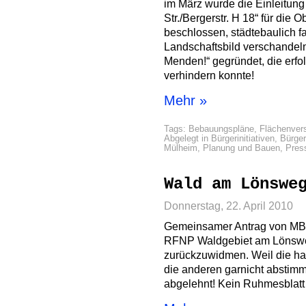
im März wurde die Einleitu
Str./Bergerstr. H 18“ für die
beschlossen, städtebaulich fa
Landschaftsbild verschandelnd
Menden!“ gegründet, die erfol
verhindern konnte!
Mehr »
Tags:
Bebauungspläne
,
Flächenver
Abgelegt in
Bürgerinitiativen
,
Bürger
Mülheim
,
Planung und Bauen
,
Pres
Wald am Lönswe
Donnerstag, 22. April 2010
Gemeinsamer Antrag von MBI
RFNP Waldgebiet am Lönswe
zurückzuwidmen. Weil die h
die anderen garnicht abstim
abgelehnt! Kein Ruhmesblatt