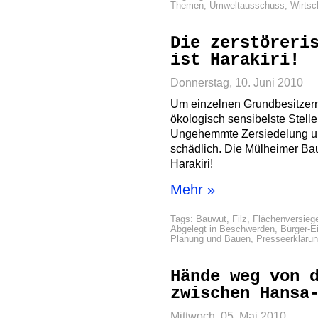
Themen
,
Umweltausschuss
,
Wirtsc
Die zerstöreri
ist Harakiri!
Donnerstag, 10. Juni 2010
Um einzelnen Grundbesitzern g
ökologisch sensibelste Stell
Ungehemmte Zersiedelung un
schädlich. Die Mülheimer Ba
Harakiri!
Mehr »
Tags:
Bauwut
,
Filz
,
Flächenversieg
Abgelegt in
Beschwerden
,
Bürger-E
Planung und Bauen
,
Presseerkläru
Hände weg von 
zwischen Hansa
Mittwoch, 05. Mai 2010