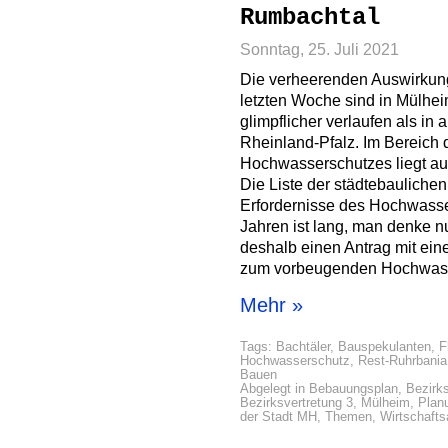
Rumbachtal
Sonntag, 25. Juli 2021
Die verheerenden Auswirkun
letzten Woche sind in Mülhe
glimpflicher verlaufen als i
Rheinland-Pfalz. Im Bereich
Hochwasserschutzes liegt au
Die Liste der städtebaulich
Erfordernisse des Hochwasse
Jahren ist lang, man denke n
deshalb einen Antrag mit ei
zum vorbeugenden Hochwas
Mehr »
Tags:
Bachtäler
,
Bauspekulanten
,
F
Hochwasserschutz
,
Rest-Ruhrbania
Bauen
Abgelegt in
Bebauungsplan
,
Bezirks
Bezirksvertretung 3
,
Mülheim
,
Plan
der Stadt MH
,
Themen
,
Wirtschaft