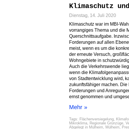
Klimaschutz un
Dienstag, 14. Juli 2020
Klimaschutz war im MBI-Wah
vorrangiges Thema und die M
Querschnittsaufgabe. Inzwis
Forderungen auf allen Ebenen
meist, wenn es um die konkre
der erneute Versuch, großfl
Wohngebiete in schutzwürdi
Auch die Verkehrswende liegt
wenn die Klimafolgenanpassun
von Stadtentwicklung wird, 
zukunftsfähiger machen. Die 
Forderungen und Anregungen 
ernst genommen und umgese
Mehr »
Tags:
Flächenversiegelung
,
Klimaf
Mikroklima
,
Regionale Grünzüge
,
V
Abgelegt in
Mülheim
,
Mülheim
,
Pre