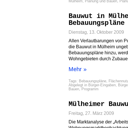
Mülheim
,
Planung und Bauen
,
Plan
Bauwut in Mülh
Bebauungspläne
Dienstag, 13. Oktober 2009
Allen Verlautbarungen von Po
die Bauwut in Mülheim unge
Bebauungspläne hinzu, werd
Wohngebieten durch Zubauen
Mehr »
Tags:
Bebauungspläne
,
Flächennut
Abgelegt in
Bürger-Eingaben
,
Bürger
Bauen
,
Programm
Mülheimer Bauw
Freitag, 27. März 2009
Die Marktanalyse der „Arbei
Wohnungsmarktbeobachtung“ 