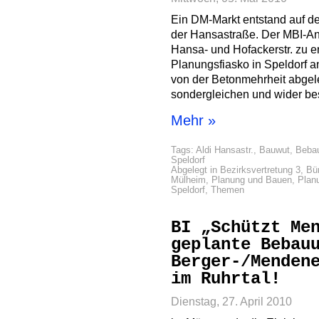
Ein DM-Markt entstand auf d
der Hansastraße. Der MBI-An
Hansa- und Hofackerstr. zu e
Planungsfiasko in Speldorf 
von der Betonmehrheit abgele
sondergleichen und wider be
Mehr »
Tags:
Aldi Hansastr.
,
Bauwut
,
Beba
Speldorf
Abgelegt in
Bezirksvertretung 3
,
Bür
Mülheim
,
Planung und Bauen
,
Plan
Speldorf
,
Themen
BI „Schützt Me
geplante Bebau
Berger-/Menden
im Ruhrtal!
Dienstag, 27. April 2010