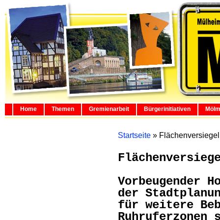
Home
Themen
Gremienarbeit
Bürgerinitiativen
Mölm
Startseite
»
Flächenversiege
Flächenversieg
Vorbeugender H
der Stadtplanu
für weitere Be
Ruhruferzonen 