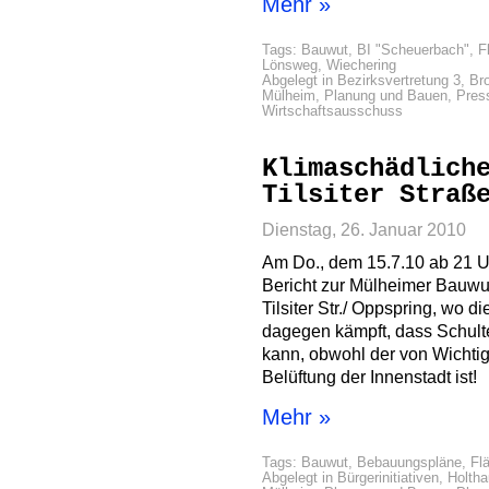
Mehr »
Tags:
Bauwut
,
BI "Scheuerbach"
,
F
Lönsweg
,
Wiechering
Abgelegt in
Bezirksvertretung 3
,
Br
Mülheim
,
Planung und Bauen
,
Pres
Wirtschaftsausschuss
Klimaschädlich
Tilsiter Straß
Dienstag, 26. Januar 2010
Am Do., dem 15.7.10 ab 21 U
Bericht zur Mülheimer Bauwu
Tilsiter Str./ Oppspring, wo di
dagegen kämpft, dass Schult
kann, obwohl der von Wichtigk
Belüftung der Innenstadt ist!
Mehr »
Tags:
Bauwut
,
Bebauungspläne
,
Fl
Abgelegt in
Bürgerinitiativen
,
Holth