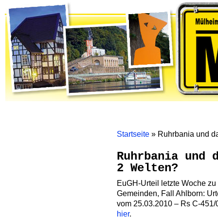
Home
Themen
Gremienarbeit
Bürgerinitiativen
Mölm
Startseite
»
Ruhrbania und da
Ruhrbania und 
2 Welten?
EuGH-Urteil letzte Woche zu
Gemeinden, Fall Ahlborn: Urt
vom 25.03.2010 – Rs C-451/0
hier
.