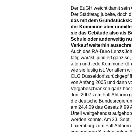
Der EuGH weicht damit sein G
Der Städtetag jubelte, doch d
das mit dem Grundstücksk
der Kommune aber unmittel
sie das Gebäude also als B
Schule oder anderweitig nut
Verkauf weiterhin ausschre
Auch das RA-Büro Lenz&Johle
tätig war/ist, jubiliert ganz s
alten und jede Kommune kön
wie sie lustig ist. Vor allem
OLG Düsseldorf zurückgepfiffe
von Anfang 2005 und dann vo
Vergabeschranken ganz hoc
Juni 2007 zum Fall Ahlborn g
die deutsche Bundesregierun
am 24.4.09 das Gesetz § 99
Urteil weitgehendst aufgeho
werden konnte. Am 23. Sept.
Luxemburg zum Fall Ahlborn s
von anderen Staaten unterstüt