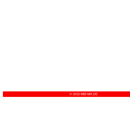
© 2010 MBI-MH.DE