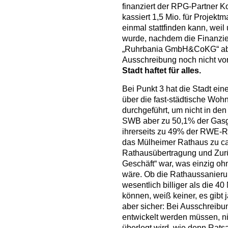
finanziert der RPG-Partner K
kassiert 1,5 Mio. für Projekt
einmal stattfinden kann, weil
wurde, nachdem die Finanzie
„Ruhrbania GmbH&CoKG“ abge
Ausschreibung noch nicht v
Stadt haftet für alles.
Bei Punkt 3 hat die Stadt e
über die fast-städtische Wo
durchgeführt, um nicht in de
SWB aber zu 50,1% der Gasge
ihrerseits zu 49% der RWE-R
das Mülheimer Rathaus zu ca.
Rathausübertragung und Zurü
Geschäft“ war, was einzig o
wäre. Ob die Rathaussanieru
wesentlich billiger als die 
können, weiß keiner, es gibt 
aber sicher: Bei Ausschreibu
entwickelt werden müssen, ni
überlegt wird, wie denn Rats