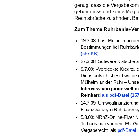
genug, dass die Vergabeko
gehen muss und keine Möglichk
Rechtsbrüche zu ahnden, Bau
Zum Thema Ruhrbania+Ver
19.3.08: Löst Mülheim an de
Bestimmungen bei Ruhrbania 
(567 KB)
27.3.08: Schwere Klatsche a
8.7.09: »Verdeckte Kredite, 
Dienstaufsichtsbeschwerde 
Mülheim an der Ruhr – Unsere
Interview von junge welt m
Reinhard
als pdf-Datei (15
14.7.09:
Umwegfinanzierung 
Finanzposse, in Ruhrbarone
5.8.09: NRhZ-Online-Flyer N
Tollhaus nun vor dem EU-Ger
Vergaberecht“ als
pdf-Datei