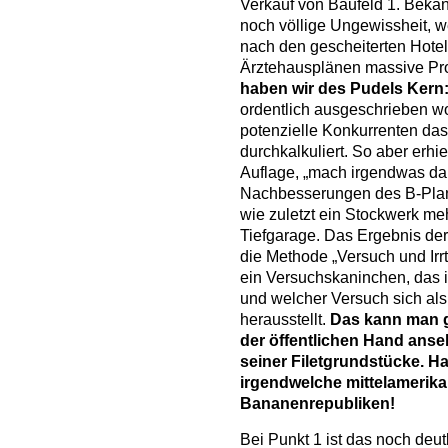
Verkauf von Baufeld 1. Bekan
noch völlige Ungewissheit, w
nach den gescheiterten Hote
Ärztehausplänen massive Pr
haben wir des Pudels Kern
ordentlich ausgeschrieben wo
potenzielle Konkurrenten da
durchkalkuliert. So aber erhie
Auflage, „mach irgendwas da
Nachbesserungen des B-Plans
wie zuletzt ein Stockwerk me
Tiefgarage. Das Ergebnis dera
die Methode „Versuch und Irrt
ein Versuchskaninchen, das i
und welcher Versuch sich als k
herausstellt.
Das kann man g
der öffentlichen Hand ans
seiner Filetgrundstücke. Ha
irgendwelche mittelamerik
Bananenrepubliken!
Bei Punkt 1 ist das noch deu