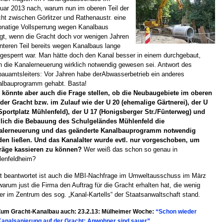
uar 2013 nach, warum nun im oberen Teil der
ht zwischen Görlitzer und Rathenaustr. eine
natige Vollsperrung wegen Kanalbaus
lgt, wenn die Gracht doch vor wenigen Jahren
nteren Teil bereits wegen Kanalbaus lange
 gesperrt war. Man hätte doch den Kanal besser in einem durchgebaut,
 die Kanalerneuerung wirklich notwendig gewesen sei. Antwort des
bauamtsleiters: Vor Jahren habe derAbwasserbetrieb ein anderes
lbauprogramm gehabt. Basta!
könnte aber auch die Frage stellen, ob die Neubaugebiete im oberen
 der Gracht bzw. im Zulauf wie der U 20 (ehemalige Gärtnerei), der U
Sportplatz Mühlenfeld), der U 17 (Honigsberger Str./Fünterweg) und
zlich die Bebauung des Schulgeländes Mühlenfeld die
alerneuerung und das geänderte Kanalbauprogramm notwendig
en ließen. Und das Kanalalter wurde evtl. nur vorgeschoben, um
träge kassieren zu können?
Wer weiß das schon so genau in
lenfeldheim?
t beantwortet ist auch die MBI-Nachfrage im Umweltausschuss im März
warum just die Firma den Auftrag für die Gracht erhalten hat, die wenig
er im Zentrum des sog. „Kanal-Kartells“ der Staatsanwaltschaft stand.
Zum Gracht-Kanalbau auch: 23.2.13: Mülheimer Woche:
“Schon wieder
Kanalsanierung auf der Gracht: Anwohner sind sauer”