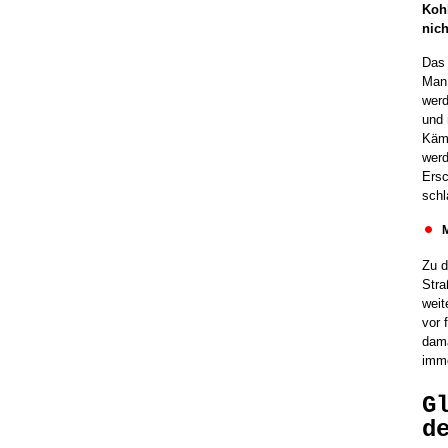
Kohl
nich
Das 
Man 
werd
und 
Kämm
werd
Ersc
sch
Zu d
Stra
weit
vor 
dama
imme
G
d