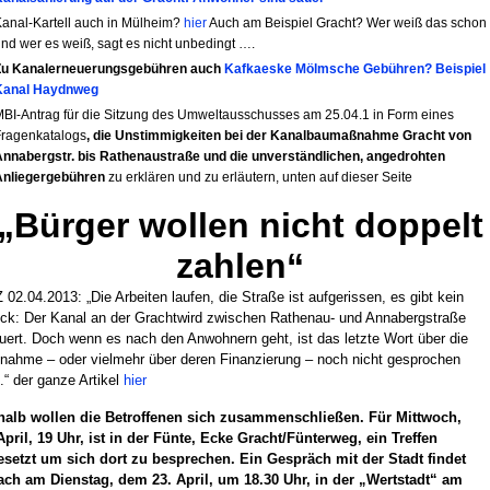
anal-Kartell auch in Mülheim?
hier
Auch am Beispiel Gracht? Wer weiß das schon
nd wer es weiß, sagt es nicht unbedingt ….
Zu Kanalerneuerungsgebühren auch
Kafkaeske Mölmsche Gebühren? Beispiel
Kanal Haydnweg
BI-Antrag für die Sitzung des Umweltausschusses am 25.04.1 in Form eines
Fragenkatalogs
, die Unstimmigkeiten bei der Kanalbaumaßnahme Gracht von
Annabergstr. bis Rathenaustraße
und die unverständlichen, angedrohten
Anliegergebühren
zu erklären und zu erläutern, unten auf dieser Seite
„Bürger wollen nicht doppelt
zahlen“
02.04.2013: „Die Arbeiten laufen, die Straße ist aufgerissen, es gibt kein
ck: Der Kanal an der Grachtwird zwischen Rathenau- und Annabergstraße
uert. Doch wenn es nach den Anwohnern geht, ist das letzte Wort über die
ahme – oder vielmehr über deren Finanzierung – noch nicht gesprochen
 der ganze Artikel
hier
halb wollen die Betroffenen sich zusammenschließen. Für Mittwoch,
April, 19 Uhr, ist in der Fünte, Ecke Gracht/Fünterweg, ein Treffen
setzt um sich dort zu besprechen. Ein Gespräch mit der Stadt findet
ch am Dienstag, dem 23. April, um 18.30 Uhr, in der „Wertstadt“ am