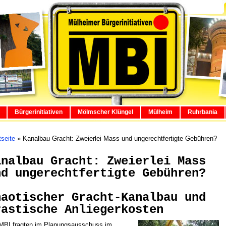
Bürgerinitiativen
Mölmscher Klüngel
Mülheim
Ruhrbania
tseite
»
Kanalbau Gracht: Zweierlei Mass und ungerechtfertigte Gebühren?
analbau Gracht: Zweierlei Mass
nd ungerechtfertigte Gebühren?
haotischer Gracht-Kanalbau und
rastische Anliegerkosten
MBI fragten im Planungsausschuss im