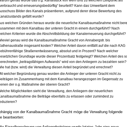
arum genau wurde das o.g. Kanalstück von wem und zu welchem Zeitpunkt als
verbraucht und erneuerungsbedürftig“ beurteilt? Kann das Umweltamt dem
usschuss Bilder des Kanals präsentieren, aufgrund derer diese Bewertung des
analzustands gefällt wurde?
us welchen Gründen heraus wurde die neuerliche Kanalbaumaßnahme nicht bere
usammen mit dem Kanalbau der unteren Gracht in einem durchgeführt? Nach
elchen Kriterien wurde die Abschnittsbildung der Kanalerneuerung durchgeführt?
ieviel genau wird die Kanalbaumaßnahme Gracht von Annabergstr. bis
athenaustraße insgesamt kosten? Welcher Anteil davon entfällt auf die nach KAG
ebührenfähige Straßenentwässerung, absolut und in Prozent? Nach welcher
esetzlichen Grundlage wurde dieser Prozentsatz festgelegt? Welchen Anteil des s
erechneten „beitragsfähigen Aufwands“ wird von den Anliegern zu bezahlen sein?
ie hat (bzw. wird) die Verwaltung diesen Anteil begründet und errechnet?
it welcher Begründung genau wurden die Anlieger der unteren Gracht nicht zu
Beiträgen im Zusammenhang mit dem Kanalbau herangezogen im Gegensatz zu
denen der o.g. Maßnahme der oberen Gracht?
elche Möglichkeiten sieht die Verwaltung, den Anliegern der neuerlichen
analbaumaßnahme die Beiträge ebenfalls zu erlassen oder zumindest zu
eduzieren?
hängig von der Kanalbaumaßnahme Gracht möge die Verwaltung folgende
e beantworten:
die Einzelberechnung von Anliegerbeiträgen wurde letztes Jahr eine neue