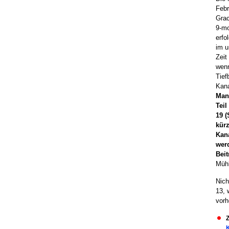
Febr
Grac
9-mo
erfo
im u
Zeit
wenn
Tief
Kana
Man 
Teil
19 (
kür
Kan
werd
Bei
Müh
Nich
13, 
vorh