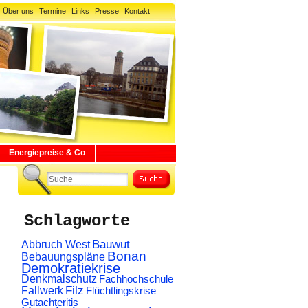
Über uns
Termine
Links
Presse
Kontakt
Energiepreise & Co
Schlagworte
Abbruch West
Bauwut
Bonan
Bebauungspläne
Demokratiekrise
Denkmalschutz
Fachhochschule
Filz
Fallwerk
Flüchtlingskrise
Gutachteritis