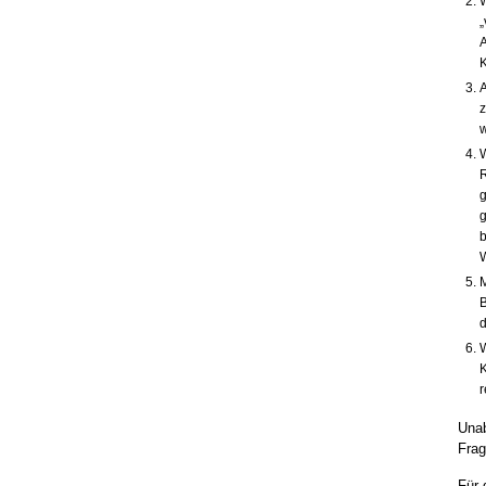
W
„
A
K
A
z
w
W
R
g
g
b
W
M
W
K
r
Unab
Frag
Für 