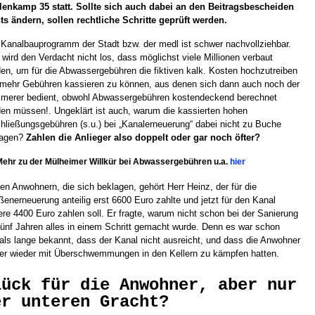
enkamp 35 statt. Sollte sich auch dabei an den Beitragsbescheiden
ts ändern, sollen rechtliche Schritte geprüft werden.
Kanalbauprogramm der Stadt bzw. der medl ist schwer nachvollziehbar.
wird den Verdacht nicht los, dass möglichst viele Millionen verbaut
en, um für die Abwassergebühren die fiktiven kalk. Kosten hochzutreiben
mehr Gebühren kassieren zu können, aus denen sich dann auch noch der
erer bedient, obwohl Abwassergebühren kostendeckend berechnet
en müssen!. Ungeklärt ist auch, warum die kassierten hohen
hließungsgebühren (s.u.) bei „Kanalerneuerung“ dabei nicht zu Buche
lagen?
Zahlen die Anlieger also doppelt oder gar noch öfter?
Mehr zu der Mülheimer Willkür bei Abwassergebühren u.a.
hier
en Anwohnern, die sich beklagen, gehört Herr Heinz, der für die
ßenerneuerung anteilig erst 6600 Euro zahlte und jetzt für den Kanal
ere 4400 Euro zahlen soll. Er fragte, warum nicht schon bei der Sanierung
fünf Jahren alles in einem Schritt gemacht wurde. Denn es war schon
ls lange bekannt, dass der Kanal nicht ausreicht, und dass die Anwohner
r wieder mit Überschwemmungen in den Kellern zu kämpfen hatten.
lück für die Anwohner, aber nur
er unteren Gracht?