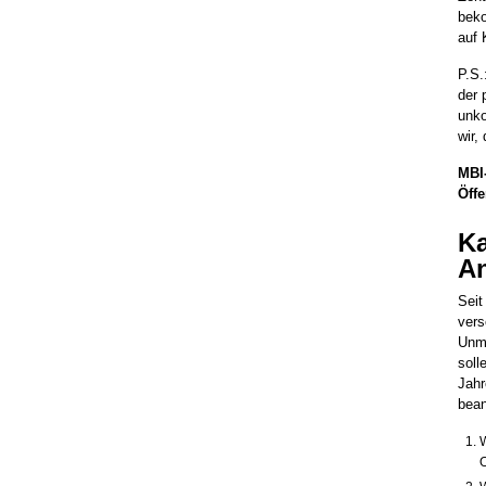
beko
auf 
P.S.
der 
unko
wir,
MBI
Öffe
K
An
Seit
vers
Unmu
soll
Jahr
bean
W
O