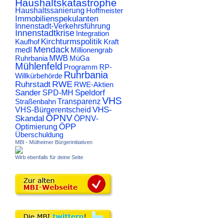
Haushaltskatastrophe
Haushaltssanierung
Hoffmeister
Immobilienspekulanten
Innenstadt-Verkehrsführung
Innenstadtkrise
Integration
Kirchturmspolitik
Kaufhof
Kraft
Mendack
medl
Millionengrab
Ruhrbania
MWB
MüGa
Mühlenfeld
Programm
RP-
Ruhrbania
Willkürbehörde
RWE
Ruhrstadt
RWE-Aktien
Sander
Speldorf
SPD-MH
VHS
Transparenz
Straßenbahn
VHS-
VHS-Bürgerentscheid
ÖPNV
Skandal
ÖPNV-
ÖPP
Optimierung
Überschuldung
MBI - Mülheimer Bürgerinitiativen
Wirb ebenfalls für deine Seite