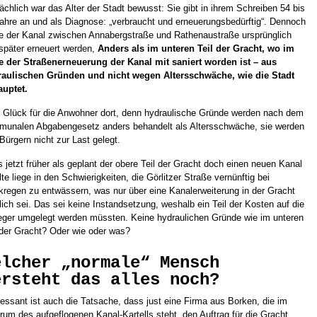
ächlich war das Alter der Stadt bewusst: Sie gibt in ihrem Schreiben 54 bis
ahre an und als Diagnose: „verbraucht und erneuerungsbedürftig“. Dennoch
te der Kanal zwischen Annabergstraße und Rathenaustraße ursprünglich
 später erneuert werden,
Anders als im unteren Teil der Gracht, wo im
 der Straßenerneuerung der Kanal mit saniert worden ist – aus
raulischen Gründen und nicht wegen Altersschwäche, wie die Stadt
uptet.
Glück für die Anwohner dort, denn hydraulische Gründe werden nach dem
unalen Abgabengesetz anders behandelt als Altersschwäche, sie werden
Bürgern nicht zur Last gelegt.
 jetzt früher als geplant der obere Teil der Gracht doch einen neuen Kanal
lte liege in den Schwierigkeiten, die Görlitzer Straße vernünftig bei
kregen zu entwässern, was nur über eine Kanalerweiterung in der Gracht
ich sei. Das sei keine Instandsetzung, weshalb ein Teil der Kosten auf die
eger umgelegt werden müssten. Keine hydraulichen Gründe wie im unteren
 der Gracht? Oder wie oder was?
elcher „normale“ Mensch
ersteht das alles noch?
ressant ist auch die Tatsache, dass just eine Firma aus Borken, die im
rum des aufgeflogenen Kanal-Kartells steht, den Auftrag für die Gracht