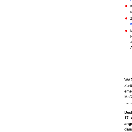
K
u
M
WAZ 
Zurü
erne
Maßn
…….“
Des
17. 
ange
dana