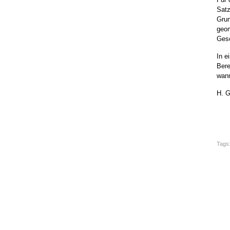
Satz
Grun
geom
Gesc
In e
Ber
wann
H. 
Tags