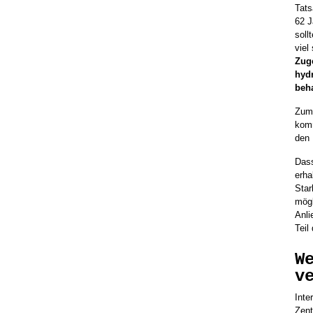
Tats
62 J
soll
viel
Zuge
hyd
beha
Zum 
komm
den 
Dass
erha
Star
mögl
Anli
Teil
W
v
Inte
Zent