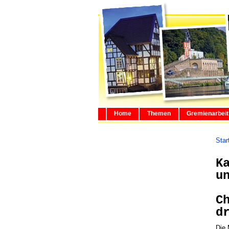
Home
Themen
Gremienarbeit
Star
K
u
C
d
Die 