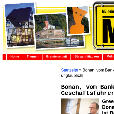
Home
Themen
Gremienarbeit
Bürgerinitiativen
Mölm
Startseite
»
Bonan, vom Bank
unglaublich!
Bonan, vom Ban
Geschäftsführe
Gr
Bona
Ist 