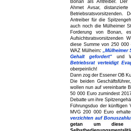
Bonan als Antreiber. Der 
Ahmet Avsar, distanziert
Betriebsratsvorsitzenden
Antreiber für die Spitzengeh
auch noch die Mülheimer St
Forderung von Bonan, es
Aufsichtsratsvorsitzenden
diese Summe von 250 000 ge
WAZ Mülheim
:
„Mülheimer S
Gehalt gefordert“
und W
Betriebsrat verteidigt Eva
oberpeinlich!
Dann zog der Essener OB Kuf
Die beiden Geschäftsführe
wollen nun auf vereinbarte 
50 000 Euro zumindest 2017 
Debatte um ihre Spitzengehäl
Führungsduo der künftigen 
MVG 200 000 Euro erhalt
verzichten auf Bonuszahl
getan um diese d
Selbstbedienungsmentalitä