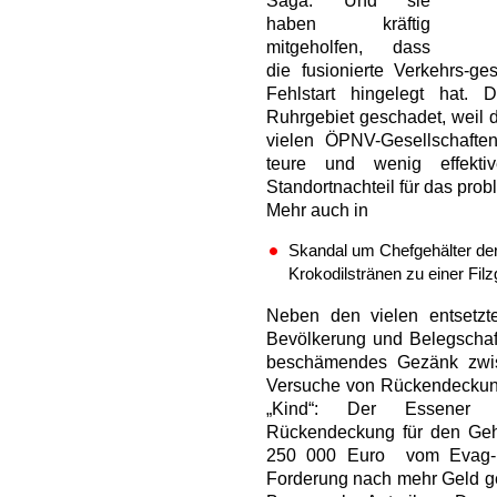
Saga. Und sie
haben kräftig
mitgeholfen, dass
die fusionierte Verkehrs-ge
Fehlstart hingelegt hat
Ruhrgebiet geschadet, weil d
vielen ÖPNV-Gesellschafte
teure und wenig effekti
Standortnachteil für das pro
Mehr auch in
Skandal um Chefgehälter de
Krokodilstränen zu einer Fil
Neben den vielen entsetz
Bevölkerung und Belegscha
beschämendes Gezänk zwi
Versuche von Rückendeckung
„Kind“: Der Essene
Rückendeckung für den Geh
250 000 Euro vom Evag-Bet
Forderung nach mehr Geld ges