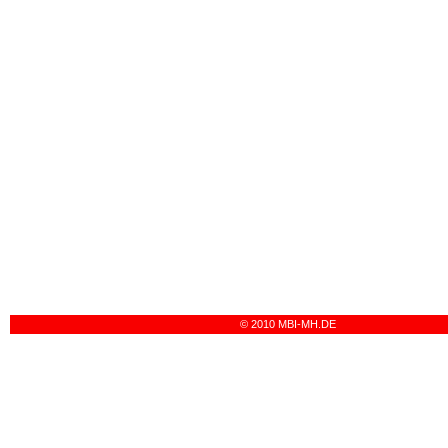
© 2010 MBI-MH.DE