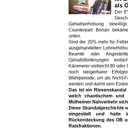
als 
Der E
Gesch
Gehaltserhöhung bewilli
Counterpart Bonan bekäme
unten.
Sind die 20% mehr für Feller
ausgehandelten Lohnerhöhung
Beamte oder Angestell
Gehaltsforderungen einfa
Kämmerer vielleicht 80 oder 9
noch steigerbarer Erfolg
Wahlperiode, um als Nicht-
werden und damit sein Einko
Das ist ein Riesenskandal
welch chaotischem und t
Mülheimer Nahverkehr sich 
Diese Skandalgeschichte 
eingestielt und hatte
Rückendeckung des OB un
Ratsfraktionen.