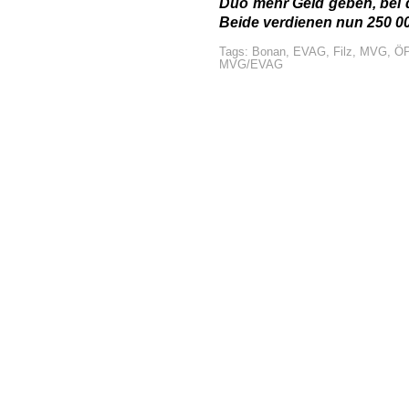
Duo mehr Geld geben, bei 
Beide verdienen nun 250 0
Tags:
Bonan
,
EVAG
,
Filz
,
MVG
,
Ö
MVG/EVAG