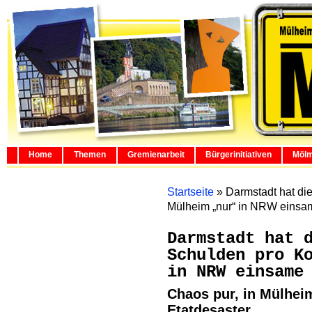
Home
Themen
Gremienarbeit
Bürgerinitiativen
Mölm
Startseite
»
Darmstadt hat di
Mülheim „nur“ in NRW einsam
Darmstadt hat 
Schulden pro K
in NRW einsame
Chaos pur, in Mülheim
Etatdesaster