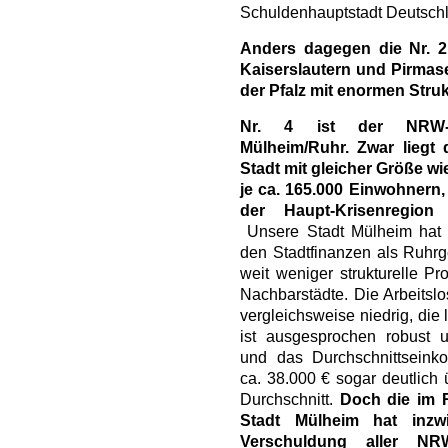
Schuldenhauptstadt Deutschl
Anders dagegen die Nr. 2
Kaiserslautern und Pirmase
der Pfalz mit enormen Stru
Nr. 4 ist der NRW-„Sp
Mülheim/Ruhr. Zwar liegt d
Stadt mit gleicher Größe wi
je ca. 165.000 Einwohnern,
der Haupt-Krisenregion 
Unsere Stadt Mülheim hat
den Stadtfinanzen als Ruhrg
weit weniger strukturelle Pr
Nachbarstädte. Die Arbeitslos
vergleichsweise niedrig, die 
ist ausgesprochen robust un
und das Durchschnittseink
ca. 38.000 € sogar deutlic
Durchschnitt.
Doch d
ie im 
Stadt Mülheim hat inzw
Verschuldung aller NR