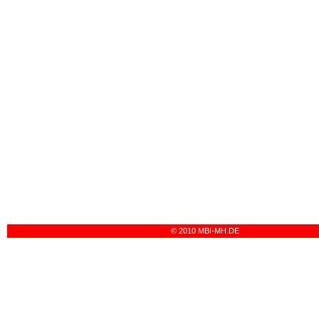
© 2010 MBI-MH.DE