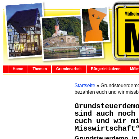
Home
Themen
Gremienarbeit
Bürgerinitiativen
Mölm
Startseite
»
Grundsteuerdemo: 
bezahlen euch und wir missbi
Grundsteuerdem
sind auch noch
euch und wir m
Misswirtschaft
Grundsteuerdemo in