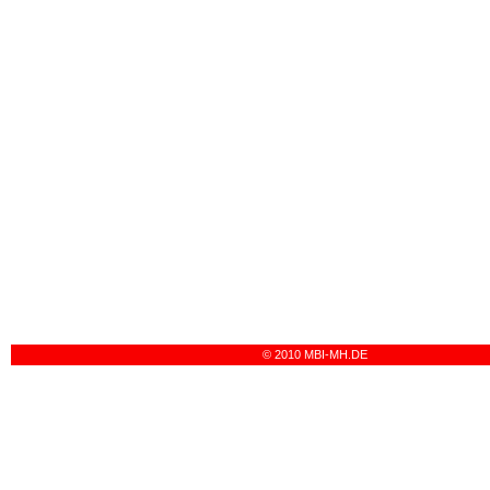
© 2010 MBI-MH.DE