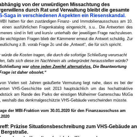
bhängig von der unwürdigen Missachtung des
gerwillens durch Rat und Verwaltung bleibt die gesamte
-Saga in verschiedenen Aspekten ein Riesenskandal.
MBI hatten für den zuständigen Finanz- und Immobilienausschuss am 10.
 einen ausführlichen Fragenkatalog eingereicht, s.u.. Die Antworten des
erers sind in fett und kursiv unterhalb der jeweiligen Frage nachzulesen.
die wichtigsten Fragen blieb der Kämmerer erneut die Antwort schuldig. Zur
eutlichung z.B. vorab Frage 2c und die „Antwort“, die für sich spricht.
 würde die Kosten tragen, die durch die sofortige Schließung verursacht
en, falls sich diese im Nachhinein als unbegründet herausstellen würde?
 Schließung war
ohne jeden Zweifel alternativlos.
Die Beantwortung
Frage ist daher obsolet.“
von Vielen seit Jahren geäußerte Vermutung liegt nahe, dass es bei der
amten VHS-Geschichte seit 2013 hauptsächlich um das hochattraktive
ndstück am Rande des Parks der einstigen Mülheimer Gartenschau MüGa
t, weshalb das denkmalgeschützte VHS-Gebäude verschwinden müsste.
rage der MBI-Fraktion vom 30.01.2020 für den Finanzausschuss am
.2020
reff: Präzise Situationsbeschreibung zum VHS-Gebäude an
 Bergstraße.