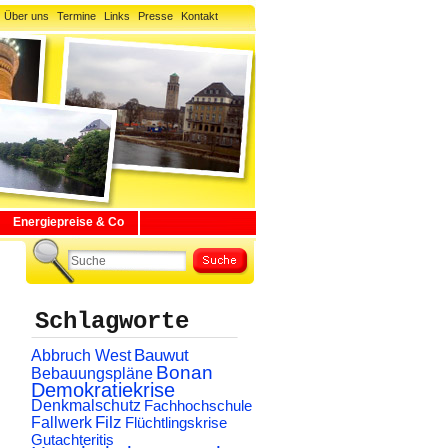
Über uns
Termine
Links
Presse
Kontakt
Energiepreise & Co
Schlagworte
Abbruch West
Bauwut
Bonan
Bebauungspläne
Demokratiekrise
Denkmalschutz
Fachhochschule
Filz
Fallwerk
Flüchtlingskrise
Gutachteritis