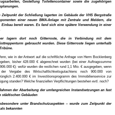
ugsarbeiten, Gestellung Toilettencontainer sowie die zugehörigen
hplanungen.
 Zeitpunkt der Schließung lagerten im Gebäude der VHS Bergstraße
ponenten einer neuen BMA-Anlage mit Zentrale und Meldern, die
 Einbau bereit waren. Es fand sich eine spätere Verwendung in einer
.
ner lagern dort noch Gitterroste, die in Verbindung mit dem
üsttreppenturm gebraucht wurden. Diese Gitterroste liegen unterhalb
Tribüne.
enn, wie in der Antwort auf die schriftliche Anfrage von Herrn Bocklenberg
geben, bisher 428.000 € abgerechnet wurden (bei einer Auftragssumme
906.000 €): wofür wurden die restlichen rund 1,1 Mio. € ausgegeben, wenn
 der Vergabe des Wirtschaftlichkeitsgutachtens noch 900.000 von
rünglich 2.400.000 € im Investitionsprogramm des Immobilienservice zur
ügung standen? Welche finanziellen Verpflichtungen bestehen evtl. noch?
Rahmen der Abarbeitung der umfangreichen Instandsetzungen an fast
en städtischen Gebäuden
nsbesondere unter Brandschutzaspekten – wurde zum Zeitpunkt der
als bekannten