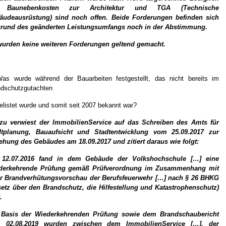
 Baunebenkosten zur Architektur und TGA (Technische
äudeausrüstung) sind noch offen. Beide Forderungen befinden sich
grund des geänderten Leistungsumfangs noch in der Abstimmung.
wurden keine weiteren Forderungen geltend gemacht.
as wurde während der Bauarbeiten festgestellt, das nicht bereits im
dschutzgutachten
elistet wurde und somit seit 2007 bekannt war?
rzu verwiest der ImmobilienService auf das Schreiben des Amts für
dtplanung, Bauaufsicht und Stadtentwicklung vom 25.09.2017 zur
hung des Gebäudes am 18.09.2017 und zitiert daraus wie folgt:
12.07.2016 fand in dem Gebäude der Volkshochschule […] eine
derkehrende Prüfung gemäß Prüfverordnung im Zusammenhang mit
er Brandverhütungsvorschau der Berufsfeuerwehr […] nach § 26 BHKG
etz über den Brandschutz, die Hilfestellung und Katastrophenschutz)
.
 Basis der Wiederkehrenden Prüfung sowie dem Brandschaubericht
 02.08.2019 wurden zwischen dem ImmobilienService […], der