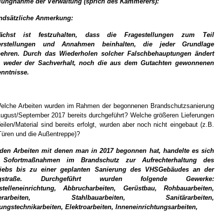
llungnahme der Verwaltung (sprich des Kämmerers):
ndsätzliche Anmerkung:
ächst ist festzuhalten, dass die Fragestellungen zum Teil
erstellungen und Annahmen beinhalten, die jeder Grundlage
behren. Durch das Wiederholen solcher Falschbehauptungen ändert
h weder der Sachverhalt, noch die aus dem Gutachten gewonnenen
enntnisse.
elche Arbeiten wurden im Rahmen der begonnenen Brandschutzsanierung
ugust/September 2017 bereits durchgeführt? Welche größeren Lieferungen
eilen/Material sind bereits erfolgt, wurden aber noch nicht eingebaut (z.B.
Türen und die Außentreppe)?
 den Arbeiten mit denen man in 2017 begonnen hat, handelte es sich
Sofortmaßnahmen im Brandschutz zur Aufrechterhaltung des
riebs bis zu einer geplanten Sanierung des VHSGebäudes an der
rgstraße. Durchgeführt wurden folgende Gewerke:
stelleneinrichtung, Abbrucharbeiten, Gerüstbau, Rohbauarbeiten,
lerarbeiten, Stahlbauarbeiten, Sanitärarbeiten,
ungstechnikarbeiten, Elektroarbeiten, Inneneinrichtungsarbeiten,