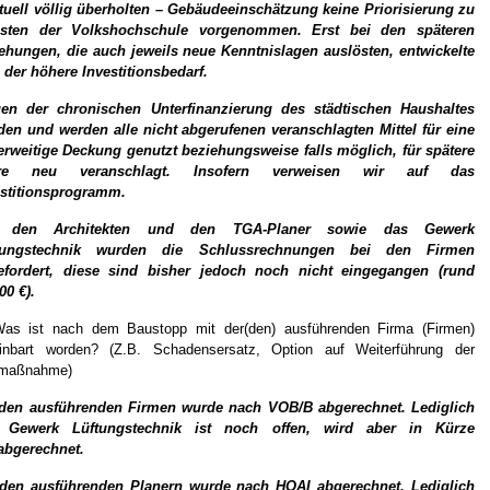
tuell völlig überholten – Gebäudeeinschätzung keine Priorisierung zu
sten der Volkshochschule vorgenommen. Erst bei den späteren
ehungen, die auch jeweils neue Kenntnislagen auslösten, entwickelte
 der höhere Investitionsbedarf.
en der chronischen Unterfinanzierung des städtischen Haushaltes
en und werden alle nicht abgerufenen veranschlagten Mittel für eine
rweitige Deckung genutzt beziehungsweise falls möglich, für spätere
re neu veranschlagt. Insofern verweisen wir auf das
estitionsprogramm.
 den Architekten und den TGA-Planer sowie das Gewerk
tungstechnik wurden die Schlussrechnungen bei den Firmen
efordert, diese sind bisher jedoch noch nicht eingegangen (rund
00 €).
Was ist nach dem Baustopp mit der(den) ausführenden Firma (Firmen)
einbart worden? (Z.B. Schadensersatz, Option auf Weiterführung der
maßnahme)
 den ausführenden Firmen wurde nach VOB/B abgerechnet. Lediglich
 Gewerk Lüftungstechnik ist noch offen, wird aber in Kürze
abgerechnet.
 den ausführenden Planern wurde nach HOAI abgerechnet. Lediglich