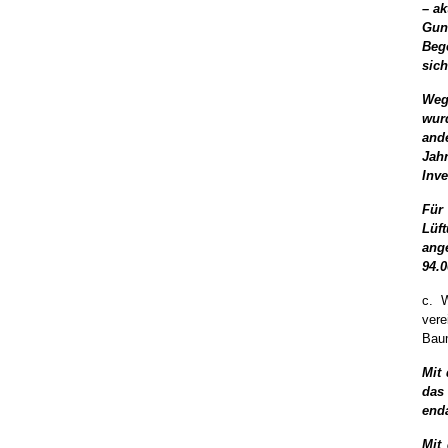
– ak
Gun
Beg
sich
Weg
wurd
ande
Jah
Inv
Für
Lüf
ang
94.0
c. 
ver
Bau
Mit
das
end
Mit