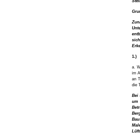
Ste
Gru
Zun
Unt
ent
sic
Erk
1.)
a. W
im A
an T
die 
Bei
um 
Bet
Be
Bau
Ma
Lüft