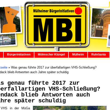
Bürgerinitiativen
Mölmscher Klüngel
Mülheim
Ruhrbania
tseite
»
Was genau führte 2017 zur überfallartigen VHS-Schließung?
ack blieb Antworten auch Jahre später schuldig
as genau führte 2017 zur
berfallartigen VHS-Schließung?
endack blieb Antworten auch
ahre später schuldig
 VHS in der MüGa