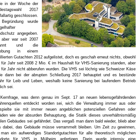
de in der Woche der
destagswahl 2017
fallartig geschlossen.
 Begründung wurde
elhafter
ndschutz angegeben.
 aber war seit 2007
kannt und die
hebung in einem
illierten Gutachten 2012 aufgelistet, doch es geschah erneut nichts, obwohl
 für Jahr seit 2008 2 Mio. € im Haushalt für VHS-Sanierung standen, aber
 für Jahr nicht abberufen wurden. Die VHS sei löchrig wie Schweizer Käse
de dann bei der abrupten Schließung 2017 behauptet und es bestünde
hr für Leib und Leben, weshalb keine Sanierung bei laufendem Betrieb
ich sei.
 Kernfrage, was denn genau im Sept. 17 an neuen lebensgefährdenden
hrenquellen entdeckt worden sei, wich die Verwaltung immer aus oder
rspielte sie mit immer neuen angeblichen potenziellen Gefahren oder
den wie der absurden Behauptung, die Statik dieses unverhältnismäßig
ilen Gebäudes sei gefährdet. Das vergaß man dann bald wieder, blieb aber
s dabei, das Gebäude müsse verrammelt bleiben. Um Zeit zu gewinnen,
 man ein aufwendiges Standortgutachten für alle theoretisch möglichen
ndorte für VHS in Mülheim anfertigen. Darin wurde intensiv eine