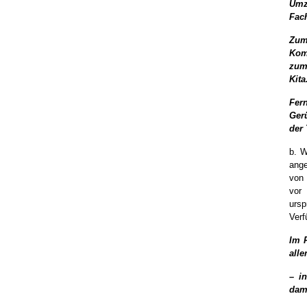
Umz
Fac
Zum
Kom
zum
Kita
Fer
Ger
der 
b. W
ange
von 
vor
ursp
Verf
Im 
all
– i
dam