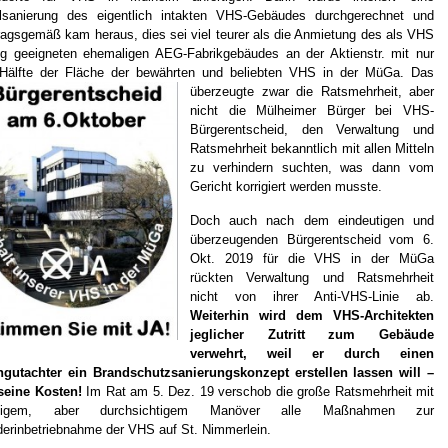
alsanierung des eigentlich intakten VHS-Gebäudes durchgerechnet und
ragsgemäß kam heraus, dies sei viel teurer als die Anmietung des als VHS
g geeigneten ehemaligen AEG-Fabrikgebäudes an der Aktienstr. mit nur
 Hälfte der Fläche der bewährten und beliebten VHS in der MüGa. Das
überzeugte
zwar die Ratsmehrheit, aber
nicht die Mülheimer Bürger bei VHS-
Bürgerentscheid, den Verwaltung und
Ratsmehrheit bekanntlich mit allen Mitteln
zu verhindern suchten, was dann vom
Gericht korrigiert werden musste.
Doch auch nach dem eindeutigen und
überzeugenden Bürgerentscheid vom 6.
Okt. 2019 für die VHS in der MüGa
rückten Verwaltung und Ratsmehrheit
nicht von ihrer Anti-VHS-Linie ab.
Weiterhin wird dem VHS-Architekten
jeglicher Zutritt zum Gebäude
verwehrt, weil er durch einen
hgutachter ein Brandschutzsanierungskonzept erstellen lassen will –
seine Kosten!
Im Rat am 5. Dez. 19 verschob die große Ratsmehrheit mit
digem, aber durchsichtigem Manöver alle Maßnahmen zur
erinbetriebnahme der VHS auf St. Nimmerlein.