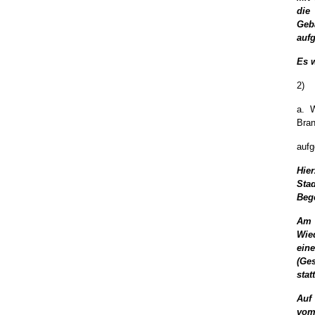
die
Geb
auf
Es 
2)
a. W
Bran
aufg
Hie
Sta
Bege
Am 
Wie
ein
(Ges
statt
Auf
vom