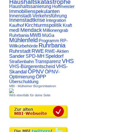
Haushaltskatastrophe
Haushaltssanierung
Hoffmeister
Immobilienspekulanten
Innenstadt-Verkehrsführung
Innenstadtkrise
Integration
Kirchturmspolitik
Kaufhof
Kraft
Mendack
medl
Millionengrab
Ruhrbania
MWB
MüGa
Mühlenfeld
Programm
RP-
Ruhrbania
Willkürbehörde
RWE
Ruhrstadt
RWE-Aktien
Sander
Speldorf
SPD-MH
VHS
Transparenz
Straßenbahn
VHS-
VHS-Bürgerentscheid
ÖPNV
Skandal
ÖPNV-
ÖPP
Optimierung
Überschuldung
MBI - Mülheimer Bürgerinitiativen
Wirb ebenfalls für deine Seite