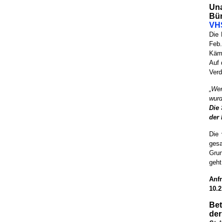
Una
Bür
VHS
Die 
Feb.
Kämm
Auf 
Verd
„Wer
wurd
Die
der 
Die 
ges
Gru
geh
Anf
10.2
Bet
der