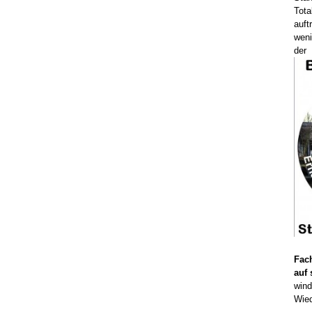
Tot
auft
weni
der
Fac
auf 
win
Wied