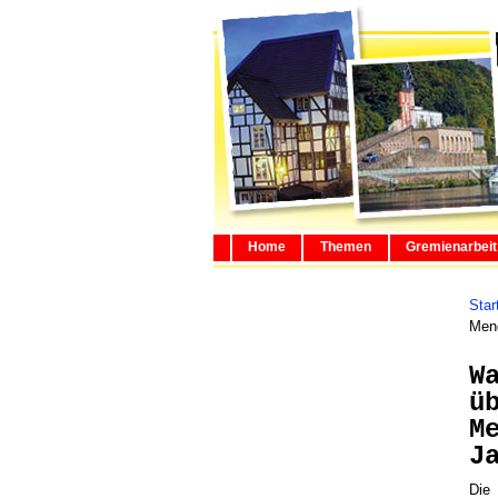
Home
Themen
Gremienarbeit
Star
Mend
W
ü
M
J
Die