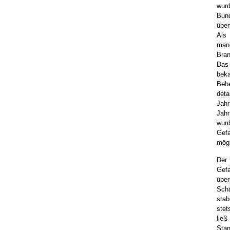
wur
Bun
über
Als
mang
Bra
Das
be
Be
deta
Jahr
Jahr
wur
Gefa
mögl
Der
Gefa
übe
Schä
stab
stet
ließ
Sta