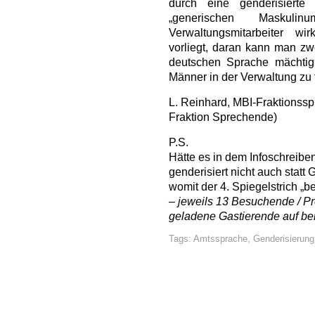
durch eine genderisiert
„generischen Masku
Verwaltungsmitarbeiter wir
vorliegt, daran kann man zw
deutschen Sprache mächtig 
Männer in der Verwaltung zu f
L. Reinhard, MBI-Fraktionsspr
Fraktion Sprechende)
P.S.
Hätte es in dem Infoschreib
genderisiert nicht auch stat
womit der 4. Spiegelstrich „b
– jeweils 13 Besuchende / Pr
geladene Gastierende auf be
Tags:
Amtssprache
,
Genderisierung