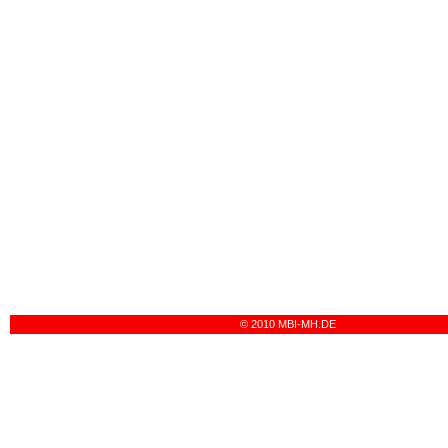
© 2010 MBI-MH.DE