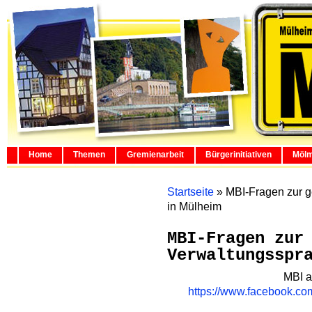
Home
Themen
Gremienarbeit
Bürgerinitiativen
Mölm
Startseite
»
MBI-Fragen zur g
in Mülheim
MBI-Fragen zur
Verwaltungsspr
MBI a
https://www.facebook.co