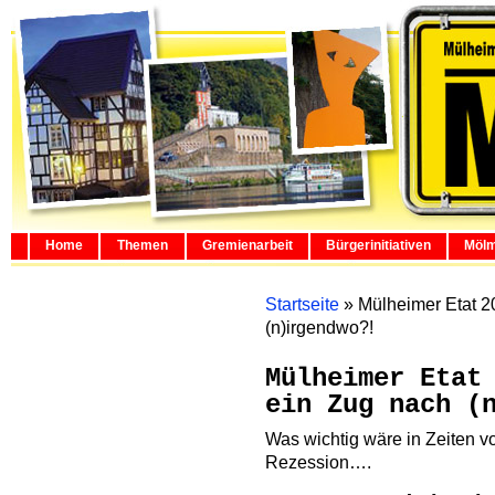
Home
Themen
Gremienarbeit
Bürgerinitiativen
Mölm
Startseite
»
Mülheimer Etat 20
(n)irgendwo?!
Mülheimer Etat
ein Zug nach (
Was wichtig wäre in Zeiten v
Rezession….