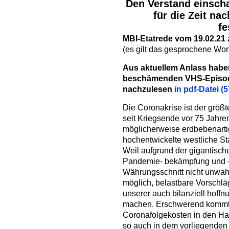
Den Verstand einsch
für die Zeit na
fe
MBI-Etatrede vom 19.02.21
(es gilt das gesprochene Wor
Aus aktuellem Anlass habe
beschämenden VHS-Episode
nachzulesen
in pdf-Datei (
Die Coronakrise ist der größt
seit Kriegsende vor 75 Jahren
möglicherweise erdbebenarti
hochentwickelte westliche S
Weil aufgrund der gigantisch
Pandemie- bekämpfung und –
Währungsschnitt nicht unwahrs
möglich, belastbare Vorschlä
unserer auch bilanziell hoff
machen. Erschwerend kommt h
Coronafolgekosten in den Hau
so auch in dem vorliegenden