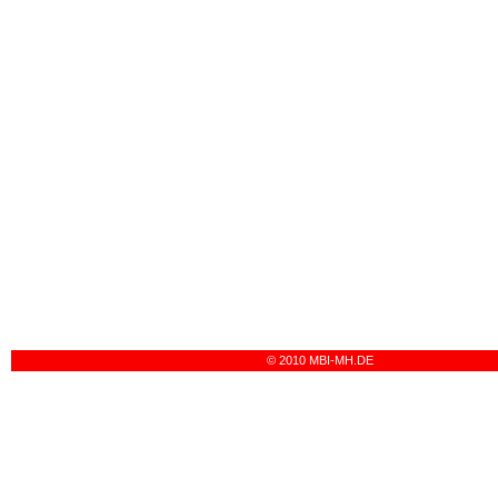
© 2010 MBI-MH.DE