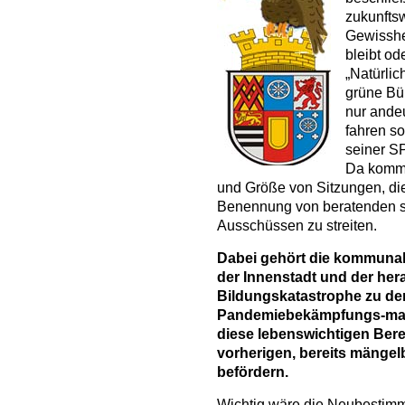
zukunfts
Gewisshe
bleibt od
„Natürlic
grüne Bü
nur ande
fahren s
seiner S
Da kommt 
und Größe von Sitzungen, di
Benennung von beratenden 
Ausschüssen zu streiten.
Dabei gehört die kommuna
der Innenstadt und der he
Bildungskatastrophe zu den
Pandemiebekämpfungs-maß
diese lebenswichtigen Bere
vorherigen, bereits mängel
befördern.
Wichtig wäre die Neubestimm