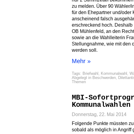
zu melden. Über 90 Wähler/inn
für den Ehepartner und/oder K
anscheinend falsch ausgehän
erschreckend hoch. Deshalb 
OB Mühlenfeld, an den Rechts
sowie an die Wahlleiterin Fr
Stellungnahme, wie mit den 
werden soll.
Mehr »
Tags:
Briefwahl
,
Kommunalwahl
,
Wa
Abgelegt in
Beschwerden
,
Dilettant
Themen
MBI-Sofortprog
Kommunalwahlen
Donnerstag, 22. Mai 2014
Folgende Punkte müssten zu
sobald als möglich in Angrif