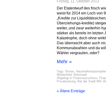
Freitag, 11. Oktober 2013
Der Etatentwurf des frisch 
weist für 2014 ein Loch von 9
„Kredite zur Liquiditätssiche
Überziehungs-kredite) steig
weiter, und zwar weiterhin h
stärker als bereits im letzten 
Katastrophe, doch ohne wirk
Das überrascht aber auch nic
Kommunalwahlen und da will
Wähler vergraulen, oder?
Mehr »
Tags:
Bonan
,
Haushaltskatastrophe
Mühlenfeld
,
Ruhrstadt
Abgelegt in
Finanzausschuss
,
Fina
Privatisierung
,
Rat der Stadt MH
,
R
« Ältere Einträge