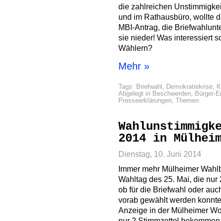
die zahlreichen Unstimmigkei
und im Rathausbüro, wollte d
MBI-Antrag, die Briefwahlun
sie nieder! Was interessiert 
Wählern?
Mehr »
Tags:
Briefwahl
,
Demokratiekrise
,
K
Abgelegt in
Beschwerden
,
Bürger-E
Presseerklärungen
,
Themen
Wahlunstimmigk
2014 in Mülhei
Dienstag, 10. Juni 2014
Immer mehr Mülheimer Wahlb
Wahltag des 25. Mai, die nur 
ob für die Briefwahl oder au
vorab gewählt werden konnte
Anzeige in der Mülheimer Woc
nur 2 Stimmzettel bekommen 