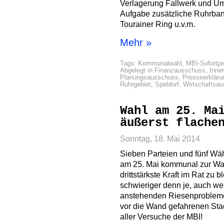
Verlagerung Fallwerk und Um
Aufgabe zusätzliche Ruhrban
Tourainer Ring u.v.m.
Mehr »
Tags:
Kommunalwahl
,
MBI-Sofortp
Abgelegt in
Finanzausschuss
,
Inne
Planungsausschuss
,
Presseerkläru
Ruhrgebiet
,
Speldorf
,
Wirtschaftsa
Wahl am 25. Ma
äußerst flache
Sonntag, 18. Mai 2014
Sieben Parteien und fünf Wä
am 25. Mai kommunal zur Wahl
drittstärkste Kraft im Rat zu 
schwieriger denn je, auch wei
anstehenden Riesenprobleme 
vor die Wand gefahrenen Stad
aller Versuche der MBI!