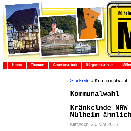
Home
Themen
Gremienarbeit
Bürgerinitiativen
Mölm
Startseite
»
Kommunalwahl
Kommunalwahl
Kränkelnde NRW
Mülheim ähnlic
Mittwoch, 20. Mai 2015