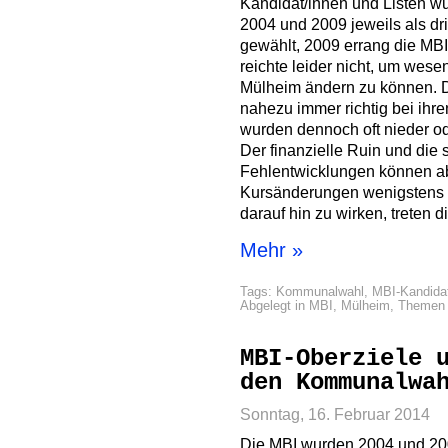
Kandidat/innen und Listen w
2004 und 2009 jeweils als drit
gewählt, 2009 errang die MBI
reichte leider nicht, um wese
Mülheim ändern zu können. D
nahezu immer richtig bei ihr
wurden dennoch oft nieder o
Der finanzielle Ruin und die
Fehlentwicklungen können ab
Kursänderungen wenigstens t
darauf hin zu wirken, treten 
Mehr »
Tags:
Kommunalwahl
,
MBI-Kandida
Abgelegt in
MBI
,
Mülheim
,
Themen
MBI-Oberziele 
den Kommunalwa
Sonntag, 16. Februar 2014
Die MBI wurden 2004 und 2009 