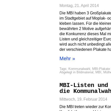
Montag, 21. April 2014
Die MBI haben 3 Großplakate,
im Stadtgebiet auf Moplak- 
kleben lassen. Für die klein
bewährten 2 Motive aufgehäng
die Konkurrenz dieses Mal m
Listen und gleichzeitiger Eur
wird auch nicht unbedingt al
der verschiedenen Plakate ha
Mehr »
Tags:
Kommunalwahl
,
MBI-Plakate
Abgelegt in
Bildmaterial
,
MBI
,
Mülh
MBI-Listen und
die Kommunalwa
Mittwoch, 19. Februar 2014
Die MBI treten wieder zur K