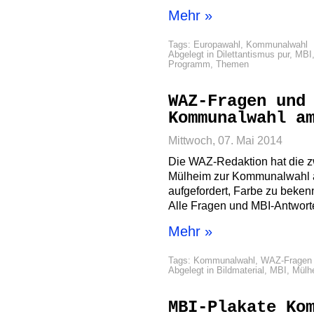
Mehr »
Tags:
Europawahl
,
Kommunalwahl
Abgelegt in
Dilettantismus pur
,
MBI
Programm
,
Themen
WAZ-Fragen und
Kommunalwahl a
Mittwoch, 07. Mai 2014
Die WAZ-Redaktion hat die zw
Mülheim zur Kommunalwahl a
aufgefordert, Farbe zu beken
Alle Fragen und MBI-Antwort
Mehr »
Tags:
Kommunalwahl
,
WAZ-Fragen
Abgelegt in
Bildmaterial
,
MBI
,
Mülh
MBI-Plakate Ko