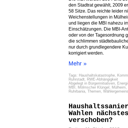
den Stadtrat gewählt, 2009 e
58 Sitze. Das reichte leider 
Weichenstellungen in Mülhei
und liegen die MBI nahezu imm
Einschätzungen. Die MBI-Ant
oder von der Tagesordnung ge
die schlimmen städtebaulich
nur durch grundlegendere Ku
korrigiert werden.
Mehr »
Tags:
Haushaltskatastrophe
,
Kommu
Ruhrstadt
,
RWE-Abhängigkeit
Abgelegt in
Bürgerinitiativen
,
Energi
MBI
,
Mölmscher Klüngel
,
Mülheim
,
Ruhrbania
,
Themen
,
Wählergemeins
Haushaltssanie
Wahlen nächste
verschoben?