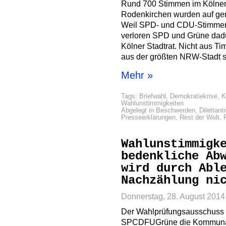
Rund 700 Stimmen im Kölner 
Rodenkirchen wurden auf geri
Weil SPD- und CDU-Stimmen 
verloren SPD und Grüne dad
Kölner Stadtrat. Nicht aus T
aus der größten NRW-Stadt 
Mehr »
Tags:
Briefwahl
,
Demokratiekrise
,
K
Wahlunstimmigkeiten
Abgelegt in
Beschwerden
,
Dilettant
Presseerklärungen
,
Rest der Welt
,
Wahlunstimmigk
bedenkliche Ab
wird durch Abl
Nachzählung ni
Donnerstag, 28. August 2014
Der Wahlprüfungsausschuss e
SPCDFUGrüne die Kommunalwa