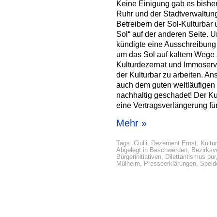
Keine Einigung gab es bishe
Ruhr und der Stadtverwaltung
Betreibern der Sol-Kulturbar 
Sol“ auf der anderen Seite. 
kündigte eine Ausschreibung
um das Sol auf kaltem Wege z
Kulturdezernat und Immoservi
der Kulturbar zu arbeiten. A
auch dem guten weltläufigen
nachhaltig geschadet! Der K
eine Vertragsverlängerung fü
Mehr »
Tags:
Ciulli
,
Dezernent Ernst
,
Kultu
Abgelegt in
Beschwerden
,
Bezirksv
Bürgerinitiativen
,
Dilettantismus pur
Mülheim
,
Presseerklärungen
,
Speld