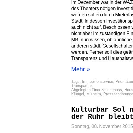
Im Dezember war in der WAZ 
des Theaters nötigen Investit
werden sollen durch Mieterla
Stadt. In dessen Investitio
auch nicht auf. Beschlossen w
nicht aber im zuständigen F
MBI nun wissen, ob ähnliche 
anderen städt. Gesellschafte
werden. Ferner soll dies geä
Transparenz und Haushaltswa
Mehr »
Tags:
Immobilienservice
,
Prioritäte
Transparenz
Abgelegt in
Finanzausschuss
,
Haus
Klüngel
,
Mülheim
,
Presseerklärung
Kulturbar Sol 
der Ruhr bleib
Sonntag, 08. November 2015