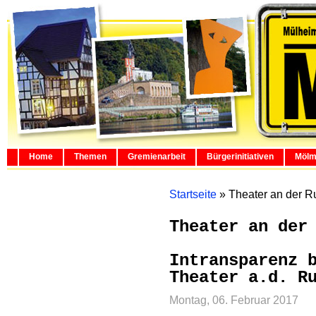
Home
Themen
Gremienarbeit
Bürgerinitiativen
Mölm
Startseite
»
Theater an der R
Theater an der
Intransparenz 
Theater a.d. R
Montag, 06. Februar 2017