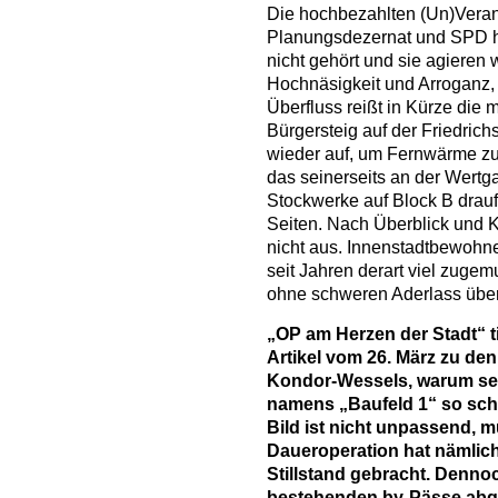
Die hochbezahlten (Un)Veran
Planungsdezernat und SPD 
nicht gehört und sie agieren 
Hochnäsigkeit und Arroganz,
Überfluss reißt in Kürze die m
Bürgersteig auf der Friedrich
wieder auf, um Fernwärme zu
das seinerseits an der Wertga
Stockwerke auf Block B drauf 
Seiten. Nach Überblick und K
nicht aus. Innenstadtbewohn
seit Jahren derart viel zugem
ohne schweren Aderlass übe
„OP am Herzen der Stadt“ t
Artikel vom 26. März zu de
Kondor-Wessels, warum se
namens „Baufeld 1“ so schne
Bild ist nicht unpassend, 
Daueroperation hat nämlic
Stillstand gebracht. Denno
bestehenden by-Pässe abge