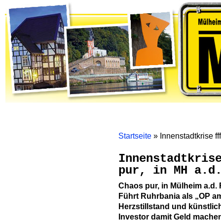
Home
Themen
Gremienarbeit
Bürgerinitiativen
Mölm
Startseite
»
Innenstadtkrise ff
Innenstadtkris
pur, in MH a.d
Chaos pur, in Mülheim a.d.
Führt Ruhrbania als „OP am
Herzstillstand und künstli
Investor damit Geld mache