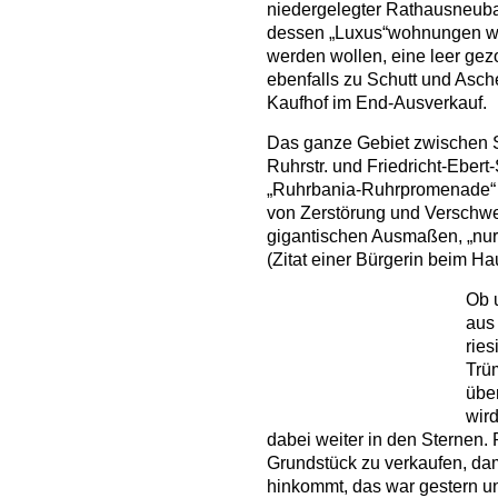
niedergelegter Rathausneuba
dessen „Luxus“wohnungen wie
werden wollen, eine leer gez
ebenfalls zu Schutt und Asch
Kaufhof im End-Ausverkauf.
Das ganze Gebiet zwischen S
Ruhrstr. und Friedricht-Ebert-
„Ruhrbania-Ruhrpromenade“
von Zerstörung und Verschwen
gigantischen Ausmaßen, „nur 
(Zitat einer Bürgerin beim Ha
Ob 
aus
ries
Trü
übe
wird
dabei weiter in den Sternen.
Grundstück zu verkaufen, dam
hinkommt, das war gestern un