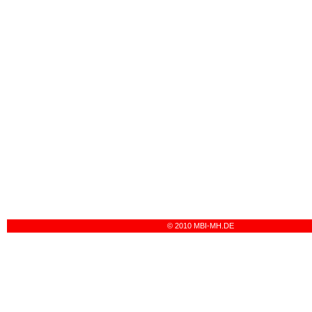
© 2010 MBI-MH.DE