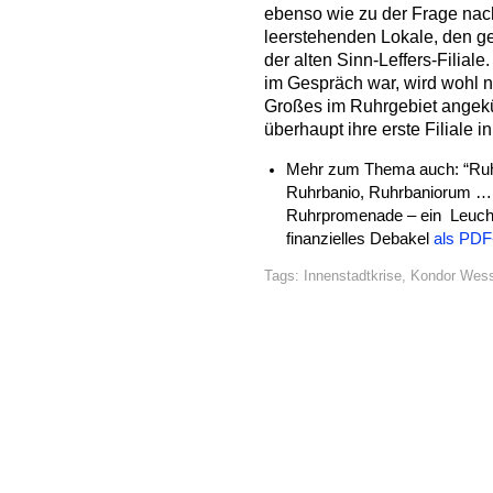
ebenso wie zu der Frage nac
leerstehenden Lokale, den g
der alten Sinn-Leffers-Filial
im Gespräch war, wird wohl ni
Großes im Ruhrgebiet angekü
überhaupt ihre erste Filiale i
Mehr zum Thema auch: “Ruh
Ruhrbanio, Ruhrbaniorum ….
Ruhrpromenade – ein Leucht
finanzielles Debakel
als PDF
Tags:
Innenstadtkrise
,
Kondor Wess