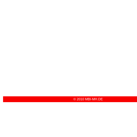
© 2010 MBI-MH.DE