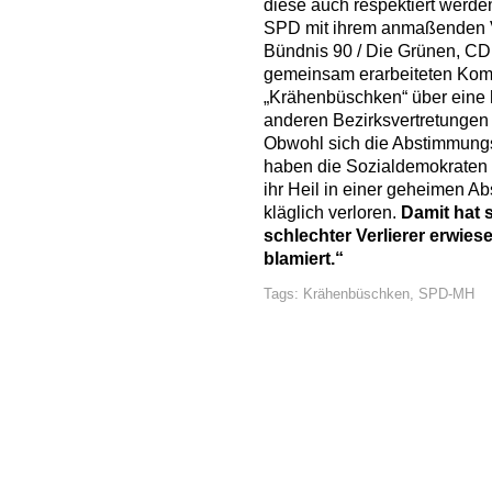
diese auch respektiert werden
SPD mit ihrem anmaßenden V
Bündnis 90 / Die Grünen, CD
gemeinsam erarbeiteten Kom
„Krähenbüschken“ über eine h
anderen Bezirksvertretungen 
Obwohl sich die Abstimmungs
haben die Sozialdemokraten i
ihr Heil in einer geheimen 
kläglich verloren.
Damit hat 
schlechter Verlierer erwie
blamiert.“
Tags:
Krähenbüschken
,
SPD-MH