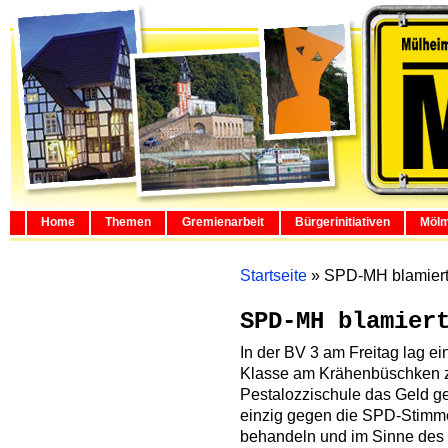
Home
Themen
Gremienarbeit
Bürgerinitiativen
Mölm
Startseite
»
SPD-MH blamier
SPD-MH blamier
In der BV 3 am Freitag lag ei
Klasse am Krähenbüschken zu
Pestalozzischule das Geld 
einzig gegen die SPD-Stimmen
behandeln und im Sinne des R