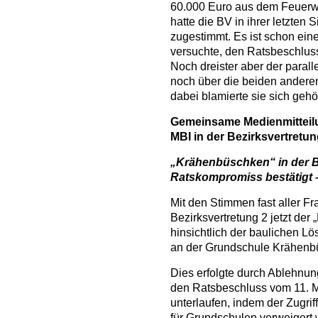
60.000 Euro aus dem Feuer
hatte die BV in ihrer letzten 
zugestimmt. Es ist schon ein
versuchte, den Ratsbeschlus
Noch dreister aber der paral
noch über die beiden andere
dabei blamierte sie sich gehö
Gemeinsame Medienmitteil
MBI in der Bezirksvertretun
„Krähenbüschken“ in der B
Ratskompromiss bestätigt 
Mit den Stimmen fast aller Fr
Bezirksvertretung 2 jetzt de
hinsichtlich der baulichen Lö
an der Grundschule Krähenbü
Dies erfolgte durch Ablehnun
den Ratsbeschluss vom 11. M
unterlaufen, indem der Zugrif
für Grundschulen verweigert 