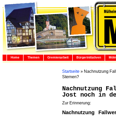
Home
Themen
Gremienarbeit
Bürgerinitiativen
Mölm
Startseite
»
Nachnutzung Fall
Sternen?
Nachnutzung Fa
Jost noch in d
Zur Erinnerung:
Nachnutzung Fallwer