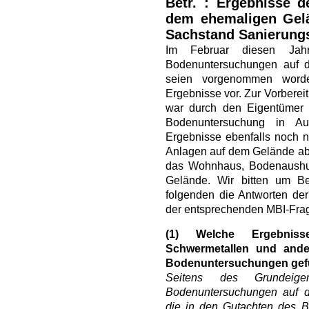
Betr. :
Ergebnisse d
dem ehemaligen Gelä
Sachstand Sanierun
Im Februar diesen Jahre
Bodenuntersuchungen auf 
seien vorgenommen word
Ergebnisse vor. Zur Vorbere
war durch den Eigentümer 
Bodenuntersuchung in Au
Ergebnisse ebenfalls noch ni
Anlagen auf dem Gelände abg
das Wohnhaus, Bodenaushub
Gelände. Wir bitten um Be
folgenden die Antworten der 
der entsprechenden MBI-Fra
(1)
Welche Ergebnis
Schwermetallen und ande
Bodenuntersuchungen ge
Seitens des Grundeige
Bodenuntersuchungen auf d
die in den Gutachten des Bü