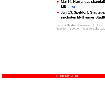
Mai 16:
Hurra, das skandalö
MBI!
hier
Juni 13:
Speldorf: Städteba
reichsten Mülheimer Stadtt
Tags:
Altlasten
,
Fallwerk
,
FH
,
Hoch
Speldorf
,
Speldorf
,
Wasserschutzge
© 2010 MBI-MH.DE