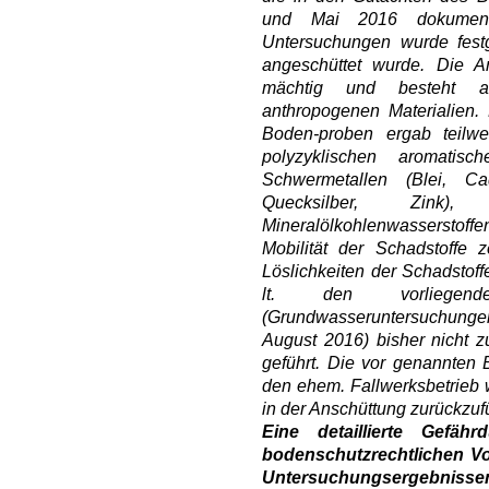
und Mai 2016 dokument
Untersuchungen wurde fest
angeschüttet wurde. Die A
mächtig und besteht 
anthropogenen Materialien
Boden-proben ergab teilwe
polyzyklischen aromatisc
Schwermetallen (Blei, C
Quecksilber, Zink
Mineralölkohlenwassersto
Mobilität der Schadstoffe 
Löslichkeiten der Schadstof
lt. den vorliegenden
(Grundwasseruntersuchungen
August 2016) bisher nicht
geführt. Die vor genannten
den ehem. Fallwerksbetrieb w
in der Anschüttung zurückzuf
Eine detaillierte Gefä
bodenschutzrechtlichen Vo
Untersuchungsergebnis