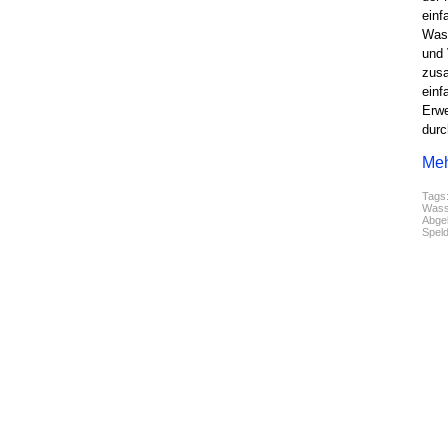
einf
Wass
und 
zusa
einf
Erwe
durc
Meh
Tags
Wass
Abgel
Speld