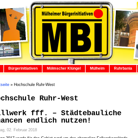
Bürgerinitiativen
Mölmscher Klüngel
Mülheim
Ruhrbania
tseite
»
Hochschule Ruhr-West
ochschule Ruhr-West
allwerk fff. – Städtebauliche
hancen endlich nutzen!
tag, 02. Februar 2018