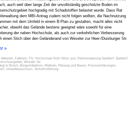
ach, auch weil über lange Zeit der unvollständig geschützte Boden im
erschutzgebiet hochgradig mit Schadstoffen belastet wurde. Dass Rat
Verwaltung dem MBI-Antrag zudem nicht folgen wollten, die Nachnutzung
mmen mit dem Umfeld in einem B-Plan zu gestalten, macht alles nicht
acher, obwohl das Gelände bestens geeignet wäre sowohl für eine
iterung der nahen Hochschule, als auch zur verkehrlichen Verbesserung
h einen Stich über den Geländerand von Weseler zur Heer-/Duisburger Str.
r »
:
Altlasten
,
Fallwerk
,
FH
,
Hochschule Ruhr-West
,
jost
,
Rahmenplanung Speldorf
,
Speldorf
,
erschutzgebiet
,
Weseler Str.
egt in
Broich
,
Bürgerinitiativen
,
Mülheim
,
Planung und Bauen
,
Presseerklärungen
,
orf
,
Umweltausschuss
,
Verkehrsführung