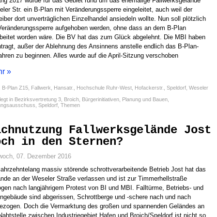
ng 2017 wurde für das Gebiet rund um das ehemalige Fallwerksgelände
ler Str. ein B-Plan mit Veränderungssperre eingeleitet, auch weil der
eiber dort unverträglichen Einzelhandel ansiedeln wollte. Nun soll plötzlich
Veränderungssperre aufgehoben werden, ohne dass an dem B-Plan
beitet worden wäre. Die BV hat das zum Glück abgelehnt. Die MBI haben
tragt, außer der Ablehnung des Ansinnens anstelle endlich das B-Plan-
ahren zu beginnen. Alles wurde auf die April-Sitzung verschoben
r »
:
B-Plan Z15
,
Fallwerk
,
Hansatr.
,
Hochschule Ruhr-West
,
Hofackerstr.
,
Speldorf
,
Weseler
egt in
Bezirksvertretung 3
,
Broich
,
Bürgerinitiativen
,
Planung und Bauen
,
ungsausschuss
,
Speldorf
,
Themen
achnutzung Fallwerksgelände Jost
och in den Sternen?
woch, 07. Dezember 2016
jahrzehntelang massiv störende schrottverarbeitende Betrieb Jost hat das
nde an der Weseler Straße verlassen und ist zur Timmerhellstraße
gen nach langjährigem Protest von BI und MBI. Falltürme, Betriebs- und
gebäude sind abgerissen, Schrottberge und -schere nach und nach
zogen. Doch die Vermarktung des großen und spannenden Geländes an
Nahtstelle zwischen Industriegebiet Hafen und Broich/Speldorf ist nicht so