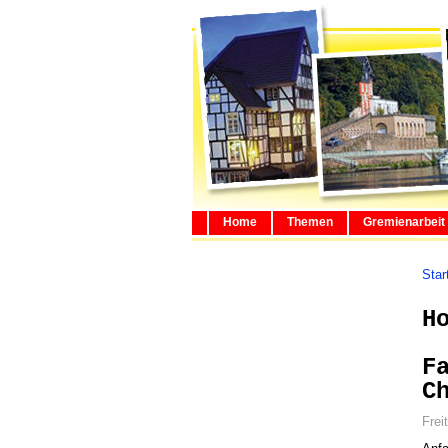
Home
Themen
Gremienarbeit
Star
H
F
C
Frei