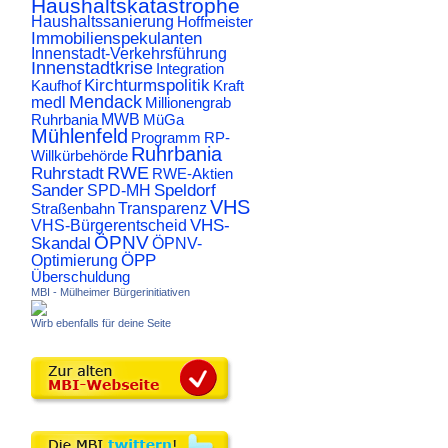
Haushaltskatastrophe
Haushaltssanierung
Hoffmeister
Immobilienspekulanten
Innenstadt-Verkehrsführung
Innenstadtkrise
Integration
Kirchturmspolitik
Kaufhof
Kraft
Mendack
medl
Millionengrab
Ruhrbania
MWB
MüGa
Mühlenfeld
Programm
RP-
Ruhrbania
Willkürbehörde
RWE
Ruhrstadt
RWE-Aktien
Sander
Speldorf
SPD-MH
VHS
Transparenz
Straßenbahn
VHS-
VHS-Bürgerentscheid
ÖPNV
Skandal
ÖPNV-
ÖPP
Optimierung
Überschuldung
MBI - Mülheimer Bürgerinitiativen
Wirb ebenfalls für deine Seite