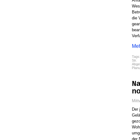
Anfa
Wese
Betr
die 
gear
bean
Verf
Meh
Tags
Str.
Abgel
Plan
N
n
Mitt
Der 
Gelä
gezo
Wohn
umge
der 