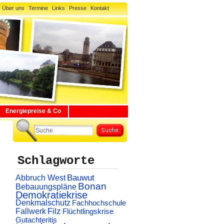
Über uns
Termine
Links
Presse
Kontakt
Energiepreise & Co
Schlagworte
Abbruch West
Bauwut
Bonan
Bebauungspläne
Demokratiekrise
Denkmalschutz
Fachhochschule
Filz
Fallwerk
Flüchtlingskrise
Gutachteritis