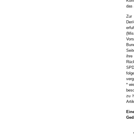
Komm
das 
Zur
Der
erfu
(Mi
Vo
Bun
Seit
ihr
Rüc
SPD-
fol
ver
* wi
beso
zu h
Arti
Ein
Ged