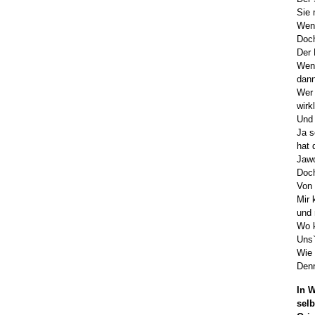
Sie 
Wenn
Doch
Der 
Wenn
dann
Wer 
wirk
Und 
Ja s
hat 
Jawo
Doch
Von 
Mir 
und 
Wo k
Uns`
Wie 
Denn
In 
sel