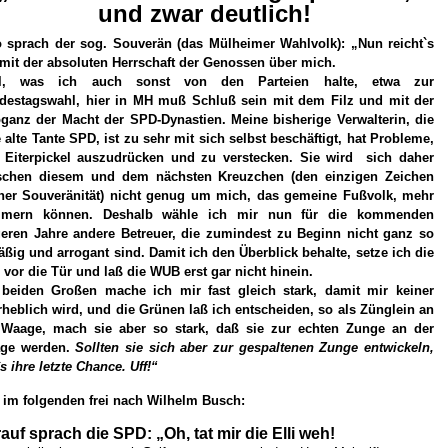
und zwar deutlich!
o sprach der sog. Souverän (das Mülheimer Wahlvolk): „Nun reicht`s
mit der absoluten Herrschaft der Genossen über mich.
l, was ich auch sonst von den Parteien halte, etwa zur
destagswahl, hier in MH muß Schluß sein mit dem Filz und mit der
oganz der Macht der SPD-Dynastien. Meine bisherige Verwalterin, die
 alte Tante SPD, ist zu sehr mit sich selbst beschäftigt, hat Probleme,
e Eiterpickel auszudrücken und zu verstecken. Sie wird sich daher
schen diesem und dem nächsten Kreuzchen (den einzigen Zeichen
ner Souveränität) nicht genug um mich, das gemeine Fußvolk, mehr
mern können. Deshalb wähle ich mir nun für die kommenden
eren Jahre andere Betreuer, die zumindest zu Beginn nicht ganz so
äßig und arrogant sind. Damit ich den Überblick behalte, setze ich die
vor die Tür und laß die WUB erst gar nicht hinein.
 beiden Großen mache ich mir fast gleich stark, damit mir keiner
heblich wird, und die Grünen laß ich entscheiden, so als Zünglein an
 Waage, mach sie aber so stark, daß sie zur echten Zunge an der
ge werden.
Sollten sie sich aber zur gespaltenen Zunge entwickeln,
s ihre letzte Chance. Uff!“
 im folgenden frei nach Wilhelm Busch:
auf sprach die SPD: „Oh, tat mir die Elli weh!