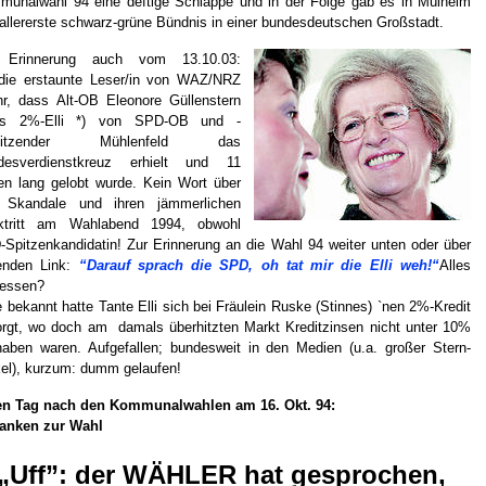
unalwahl 94 eine deftige Schlappe und in der Folge gab es in Mülheim
allererste schwarz-grüne Bündnis in einer bundesdeutschen Großstadt.
 Erinnerung auch vom 13.10.03:
/die erstaunte Leser/in von WAZ/NRZ
hr, dass Alt-OB Eleonore Güllenstern
ss 2%-Elli *) von SPD-OB und -
rsitzender Mühlenfeld das
desverdienstkreuz erhielt und 11
en lang gelobt wurde. Kein Wort über
e Skandale und ihren jämmerlichen
ktritt am Wahlabend 1994, obwohl
Spitzenkandidatin! Zur Erinnerung an die Wahl 94 weiter unten oder über
genden Link:
“Darauf sprach die SPD, oh tat mir die Elli weh!“
Alles
gessen?
e bekannt hatte Tante Elli sich bei Fräulein Ruske (Stinnes) `nen 2%-Kredit
rgt, wo doch am damals überhitzten Markt Kreditzinsen nicht unter 10%
aben waren. Aufgefallen; bundesweit in den Medien (u.a. großer Stern-
kel), kurzum: dumm gelaufen!
en Tag nach den Kommunalwahlen am 16. Okt. 94:
anken zur Wahl
„Uff”: der WÄHLER hat gesprochen,