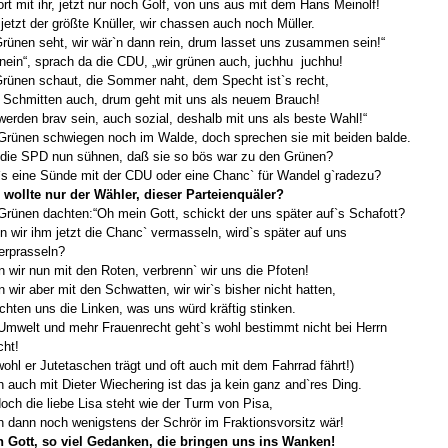
ort mit ihr, jetzt nur noch Golf, von uns aus mit dem Hans Meinolf!
jetzt der größte Knüller, wir chassen auch noch Müller.
Grünen seht, wir wär`n dann rein, drum lasset uns zusammen sein!“
nein“, sprach da die CDU, „wir grünen auch, juchhu juchhu!
Grünen schaut, die Sommer naht, dem Specht ist`s recht,
Schmitten auch, drum geht mit uns als neuem Brauch!
werden brav sein, auch sozial, deshalb mit uns als beste Wahl!“
Grünen schwiegen noch im Walde, doch sprechen sie mit beiden balde.
 die SPD nun sühnen, daß sie so bös war zu den Grünen?
s eine Sünde mit der CDU oder eine Chanc` für Wandel g`radezu?
wollte nur der Wähler, dieser Parteienquäler?
Grünen dachten:“Oh mein Gott, schickt der uns später auf`s Schafott?
 wir ihm jetzt die Chanc` vermasseln, wird`s später auf uns
erprasseln?
 wir nun mit den Roten, verbrenn` wir uns die Pfoten!
 wir aber mit den Schwatten, wir wir`s bisher nicht hatten,
chten uns die Linken, was uns würd kräftig stinken.
Umwelt und mehr Frauenrecht geht`s wohl bestimmt nicht bei Herrn
ht!
ohl er Jutetaschen trägt und oft auch mit dem Fahrrad fährt!)
 auch mit Dieter Wiechering ist das ja kein ganz and`res Ding.
och die liebe Lisa steht wie der Turm von Pisa,
 dann noch wenigstens der Schrör im Fraktionsvorsitz wär!
 Gott, so viel Gedanken, die bringen uns ins Wanken!