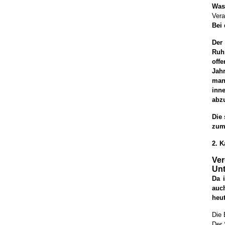
Was
Vera
Bei 
Der 
Ruh
off
Jahr
man
inn
abz
Die 
zum 
2. K
Ver
Unt
Da 
auc
heut
Die 
Der 