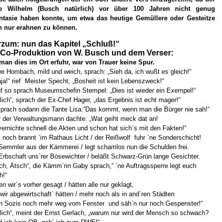
be Wilhelm (Busch natürlich) vor über 100 Jahren nicht genug
ntasie haben konnte, um etwa das heutige Gemüllere oder Gesteitze
h nur erahnen zu können.
rzum: nun
das Kapitel
„Schluß!“
 Co-Produktion von W. Busch und dem Verser:
man dies im Ort erfuhr, war von Trauer keine Spur.
e Hombach, mild und weich, sprach: „Sieh da, ich wußt es gleich!“
aja!“ rief Meister Specht, „Bosheit ist kein Lebenszweck!“
f so sprach Museumschefin Stempel: „Dies ist wieder ein Exempel!“
ilich“, sprach der Ex-Chef Hager, „das Ergebnis ist echt mager!“
prach sodann die Tante Lisa:“Das kommt, wenn man die Bürger nie sah!“
 der Verwaltungsmann dachte: „Wat geiht meck dat an!
vernichte schnell die Akten und schon hat sich`s mit den Fakten!“
 noch brannt `im Rathaus Licht / der Reißwolf fuhr `ne Sonderschicht!
Semmler aus der Kämmerei / legt schamlos nun die Schulden frei.
Erbschaft uns`rer Bösewichter / beläßt Schwarz-Grün lange Gesichter.
ch, Ätsch“, die Kämm`rin Gaby sprach,“ `ne Auftragssperre legt euch
h!“
en wir`s vorher gesagt / hätten alle nur geklagt,
wir abgewirtschaft` hätten / mehr noch als in and`ren Städten
n Sozis noch mehr weg vom Fenster und säh`n nur noch Gespenster!“
ilich“, meint der Ernst Gerlach, „warum nur wird der Mensch so schwach?