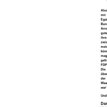
Als
mir 
Ega
Bun
Arr
gute
ihr
zwi
mei
küm
mag
gefr
FDP 
Die
über
der
Waa
war`
Und
Dar