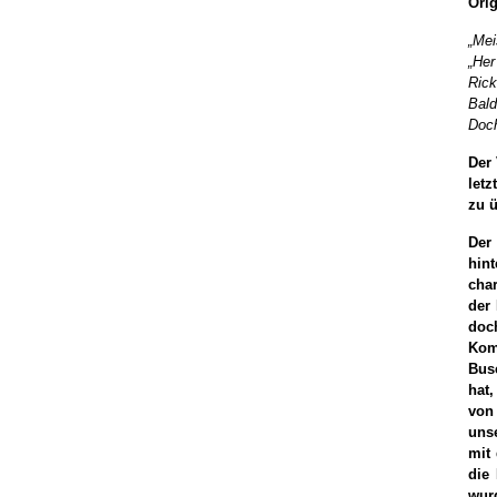
Ori
„Mei
„Her
Rick
Bald
Doch
Der 
letz
zu 
Der
hin
char
der 
doc
Kom
Bus
hat
von
uns
mit
die
wur