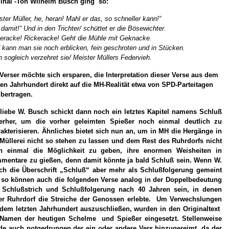
ginal -Ton Wilhelm Busch ging so:
ster Müller, he, heran! Mahl er das, so schneller kann!“
 damit!“ Und in den Trichter/ schüttet er die Bösewichter.
eracke! Rickeracke! Geht die Mühle mit Geknacke.
 kann man sie noch erblicken, fein geschroten und in Stücken.
 sogleich verzehret sie/ Meister Müllers Federvieh.
Verser möchte sich ersparen, die Interpretation dieser Verse aus dem
ten Jahrhundert direkt auf die MH-Realität etwa von SPD-Parteitagen
übertragen.
 liebe W. Busch schickt dann noch ein letztes Kapitel namens Schluß
terher, um die vorher geleimten Spießer noch einmal deutlich zu
akterisieren. Ähnliches bietet sich nun an, um in MH die Hergänge in
Müllerei nicht so stehen zu lassen und dem Rest des Ruhrdorfs nicht
h einmal die Möglichkeit zu geben, ihre enormen Weisheiten in
mentare zu gießen, denn damit könnte ja bald Schluß sein. Wenn W.
ch die Überschrift „Schluß“ aber mehr als Schlußfolgerung gemeint
, so können auch die folgenden Verse analog in der Doppelbedeutung
 Schlußstrich und Schlußfolgerung nach 40 Jahren sein, in denen
er Ruhrdorf die Streiche der Genossen erlebte. Um Verwechslungen
 dem letzten Jahrhundert auszuschließen, wurden in den Originaltext
 Namen der heutigen Schelme und Spießer eingesetzt. Stellenweise
de auch notgedrungen der ein oder andere Vers hinzugereimt, da der