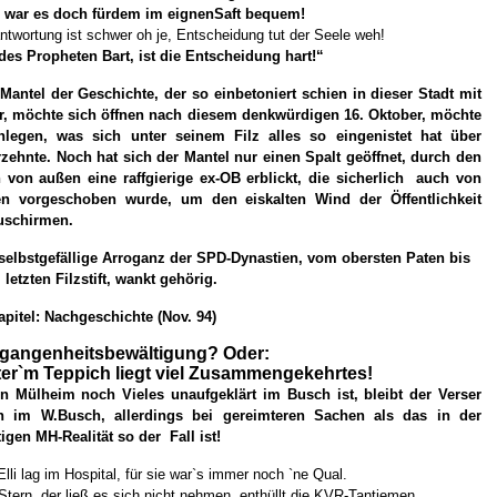
 war es doch fürdem im eignenSaft bequem!
ntwortung ist schwer oh je, Entscheidung tut der Seele weh!
des Propheten Bart, ist die Entscheidung hart!“
Mantel der Geschichte, der so einbetoniert schien in dieser Stadt mit
r, möchte sich öffnen nach diesem denkwürdigen 16. Oktober, möchte
enlegen, was sich unter seinem Filz alles so eingenistet hat über
zehnte. Noch hat sich der Mantel nur einen Spalt geöffnet, durch den
 von außen eine raffgierige ex-OB erblickt, die sicherlich auch von
en vorgeschoben wurde, um den eiskalten Wind der Öffentlichkeit
uschirmen.
selbstgefällige Arroganz der SPD-Dynastien, vom obersten Paten bis
letzten Filzstift, wankt gehörig.
apitel: Nachgeschichte (Nov. 94)
gangenheitsbewältigung? Oder:
er`m Teppich liegt viel Zusammengekehrtes!
in Mülheim noch Vieles unaufgeklärt im Busch ist, bleibt der Verser
h im W.Busch, allerdings bei gereimteren Sachen als das in der
igen MH-Realität so der Fall ist!
Elli lag im Hospital, für sie war`s immer noch `ne Qual.
Stern, der ließ es sich nicht nehmen, enthüllt die KVR-Tantiemen.