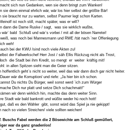
macht sich nun Gedanken, wen sie denn bringt zum Wanken!
 sie denn einmal ehrlich wär, wär los hier selbst der größte Bär!
 sie braucht nur zu warten, selbst Paumer legt schon Karten.
Meinolf ist noch still, macht später, was er will?
 dann die Dame Ruske / sagt, was sie wirklich wußte,
 wär` bald Schluß und wär`s vorbei / mit all der bösen Narretei!
weiß, was noch bei Mannesmann und RWE /tät nach `ner Offenlegung
lich weh!
auch bei der KWU /sind noch viele Akten zu!
elbst der Fallwerkschef Herr Jost / säh Ellis Rückzug nicht als Trost,
doch die Stadt bei ihm Kredit, so mengt er weiter kräftig mit!
hl: in allen Spitzen sieht man die Geier sitzen.
 hoffentlich geht`s nicht so weiter, weil das wär dann doch gar nicht heiter.
Dauer wär die Korruption/ und riefe: „Ja hier bin ich schon.
kannst Du nichts Du Bürger, weil sonst werd `ich zum Würger
mache Dich nur platt und setze Dich schachmatt!“
ämen wir denn wirklich hin, machte das denn weiter Sinn.
re Stadt wär bald bankrott und wüßte weder hü noch hott!
gut, daß es den Wähler gibt, sonst würd das Spiel ja nie gekippt!
 nach so vielen Streichen/ viele sollten weichen!
W. Buschs Fabel werden die 2 Bösewichte am Schluß gemüllert,
biger war da ganz gnadenlos!