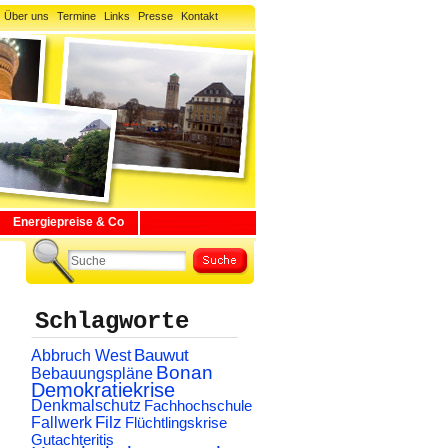
Über uns
Termine
Links
Presse
Kontakt
Energiepreise & Co
Schlagworte
Abbruch West
Bauwut
Bonan
Bebauungspläne
Demokratiekrise
Denkmalschutz
Fachhochschule
Filz
Fallwerk
Flüchtlingskrise
Gutachteritis