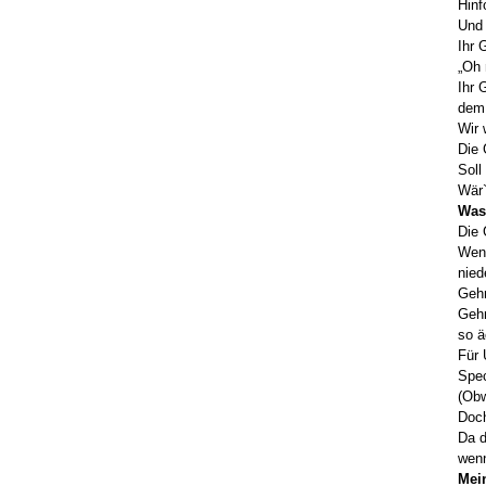
Hinf
Und 
Ihr 
„Oh 
Ihr 
dem 
Wir 
Die 
Soll
Wär`
Was 
Die 
Wenn
nied
Gehn
Gehn
so ä
Für 
Spec
(Obw
Doch
Da d
wenn
Mein