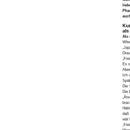
lie
Pha
auc
Ku
als
Als 
Witw
„Jaj
Drau
„Fre
Es s
Aber
Ich 
Spät
Die 
Die 
„Äts
brac
Hätt
daß 
wär`
„Fre