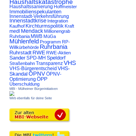
Haushaltskatastrophe
Haushaltssanierung
Hoffmeister
Immobilienspekulanten
Innenstadt-Verkehrsführung
Innenstadtkrise
Integration
Kirchturmspolitik
Kaufhof
Kraft
Mendack
medl
Millionengrab
Ruhrbania
MWB
MüGa
Mühlenfeld
Programm
RP-
Ruhrbania
Willkürbehörde
RWE
Ruhrstadt
RWE-Aktien
Sander
Speldorf
SPD-MH
VHS
Transparenz
Straßenbahn
VHS-
VHS-Bürgerentscheid
ÖPNV
Skandal
ÖPNV-
ÖPP
Optimierung
Überschuldung
MBI - Mülheimer Bürgerinitiativen
Wirb ebenfalls für deine Seite