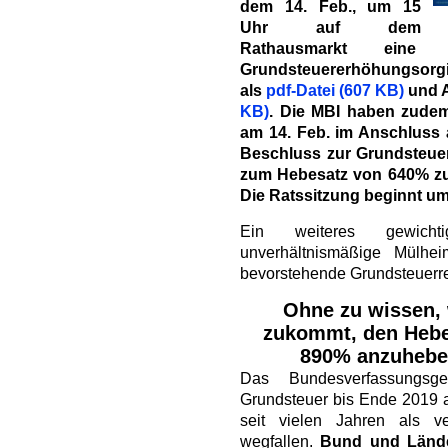
de
m 14. Feb., um 15
Uhr auf dem
Rathausmarkt eine
Grundsteuererhöhungsorg
als
pdf-Datei (607 KB)
und A
KB)
. Die MBI haben zudem
am 14. Feb. im Anschluss 
Beschluss zur Grundsteu
zum Hebesatz von 640% z
Die Ratssitzung beginnt um 
Ein weiteres gewich
unverhältnismäßige Mülhei
bevorstehende Grundsteuerr
Ohne zu wissen, 
zukommt, den Hebe
890% anzuheben
Das Bundesverfassungsg
Grundsteuer bis Ende 2019 
seit vielen Jahren als ve
wegfallen.
Bund und Lände