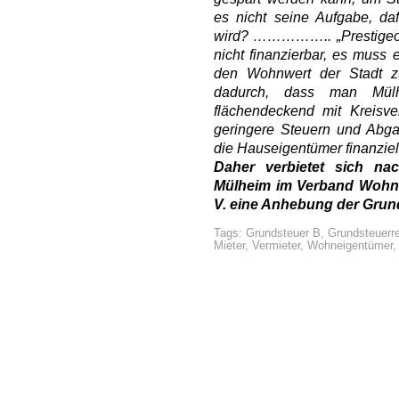
es nicht seine Aufgabe, da
wird? …………….. „Prestigeob
nicht finanzierbar, es muss
den Wohnwert der Stadt z
dadurch, dass man Mülh
flächendeckend mit Kreisve
geringere Steuern und Abg
die Hauseigentümer finanziell
Daher verbietet sich na
Mülheim im Verband Wohne
V. eine Anhebung der Grund
Tags:
Grundsteuer B
,
Grundsteuerr
Mieter
,
Vermieter
,
Wohneigentümer