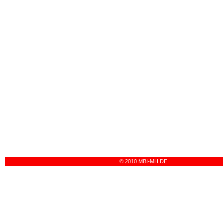
© 2010 MBI-MH.DE