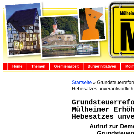
Home
Themen
Gremienarbeit
Bürgerinitiativen
Mölm
Startseite
»
Grundsteuerrefo
Hebesatzes unverantwortlich
Grundsteuerref
Mülheimer Erhö
Hebesatzes unv
Aufruf zur Dem
Grundsteuer