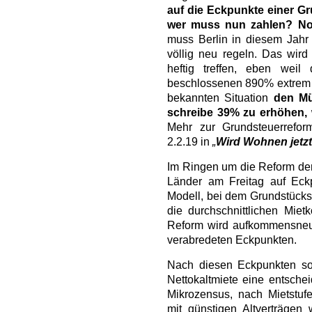
auf die Eckpunkte einer G
wer muss nun zahlen? Noc
muss Berlin in diesem Jahr
völlig neu regeln. Das wird
heftig treffen, eben wei
beschlossenen 890% extrem ho
bekannten Situation
den Mü
schreibe 39% zu erhöhen,
Mehr zur Grundsteuerrefo
2.2.19 in
„
Wird Wohnen jetzt
Im Ringen um die Reform de
Länder am Freitag auf Eckp
Modell, bei dem Grundstücks
die durchschnittlichen Mie
Reform wird aufkommensneutr
verabredeten Eckpunkten.
Nach diesen Eckpunkten sol
Nettokaltmiete eine entschei
Mikrozensus, nach Mietstufe
mit günstigen Altverträgen 