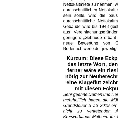
Nettokaltmiete zu nehmen, we
durchschnittlichen Nettokalt
sein sollte, wird die pa
durchschnittliche Nettokal
Gebäude wird bis 1948 gestaf
aus Vereinfachungsgründ
genügen: „Gebäude erbaut 
neue Bewertung von G
Bodenrichtwerte der jeweili
Kurzum: Diese Eckpu
das letzte Wort, de
ferner wäre ein rie
nötig zur Neuberech
eine Klageflut zeich
mit diesen Eckp
Sehr geehrte Damen und Her
mehrheitlich haben die Mül
Grundsteuer B ab 2019 ern
nicht zu vertretenden 
Kreisverbands Mülheim im 