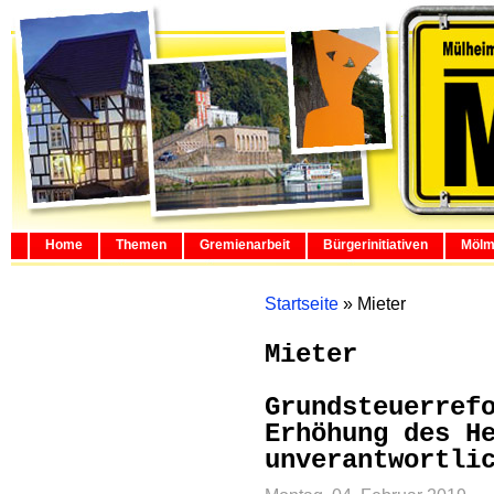
Home
Themen
Gremienarbeit
Bürgerinitiativen
Mölm
Startseite
»
Mieter
Mieter
Grundsteuerref
Erhöhung des H
unverantwortli