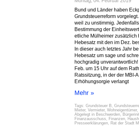
Montag, 04. Februar 2019
Bund und Länder haben Eckpun
Grundsteuerreform vorgelegt
weil zu unstimmig. Jedenfalls
Bestimmung der Einheitswerte
etliche Mülheimer zusätzlich h
Hebesatz mit den im Dez. be
In dieser auch letztes Jahr 
Hebesatz um sage und schre
hochgradig unverantwortlich
Feb. um 15 Uhr auf dem Rath
Ratssitzung, in der der MBI-
Erhöhungsorgie verlangt
Mehr »
Tags:
Grundsteuer B
,
Grundsteuerr
Mieter
,
Vermieter
,
Wohneigentümer
Abgelegt in
Beschwerden
,
Bürgerini
Finanzausschuss
,
Finanzen
,
Hausha
Presseerklärungen
,
Rat der Stadt 