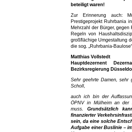
beteiligt waren!
Zur Erinnerung auch: Mü
Prestigeprojekt Ruhrbania 
Mehrzahl der Bürger, gegen 
Regeln von Haushaltsdiszip
großflächige Umgestaltung d
die sog. „Ruhrbania-Baulose“
Matthias Vollstedt
Hauptdezernent Deze
Bezirksregierung Düsseldo
Sehr geehrte Damen, sehr g
Scholl,
auch ich bin der Auffassung
ÖPNV in Mülheim an der R
muss.
Grundsätzlich kan
finanzierter Verkehrsinfras
sein, da eine solche Entsc
Aufgabe einer Buslinie – i