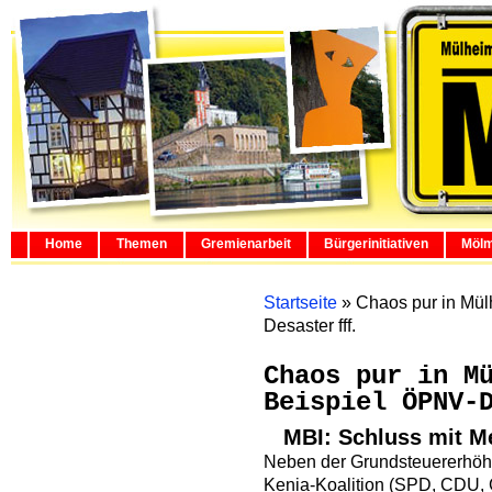
Home
Themen
Gremienarbeit
Bürgerinitiativen
Mölm
Startseite
»
Chaos pur in Mül
Desaster fff.
Chaos pur in M
Beispiel ÖPNV-
MBI: Schluss mit M
Neben der Grundsteuererhöh
Kenia-Koalition (SPD, CDU, G