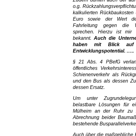
o.g. Rückzahlungsverpflicht
kalkulierten Rückbaukosten d
Euro sowie der Wert de
Fahrleitung gegen die Wi
sprechen. Hierzu ist mir
bekannt.
Auch die Untern
haben mit Blick auf d
Entwicklungspotential. …..
§ 21 Abs. 4 PBefG verlan
öffentliches Verkehrsint
Schienenverkehr als Rück
und den Bus als dessen Zub
dessen Ersatz.
Um unter Zugrundelegu
belastbare Lösungen für 
Mülheim an der Ruhr zu f
Abrechnung beider Baumaß
bestehende Busparallelverke
Auch über die maßgebliche 