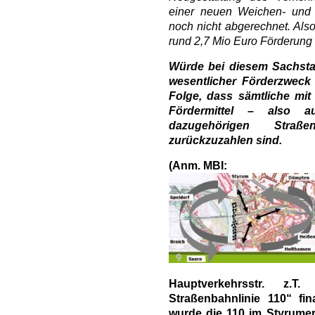
einer neuen Weichen- und 
noch nicht abgerechnet. Also 
rund 2,7 Mio Euro Förderung
Würde bei diesem Sachstan
wesentlicher Förderzweck 
Folge, dass sämtliche m
Fördermittel – also a
dazugehörigen Stra
zurückzuzahlen sind.
(Anm. MBI:
Hauptverkehrsstr. z.T
Straßenbahnlinie 110“ f
wurde die 110 im Styrumer 