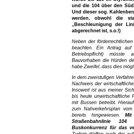
und die 104 über den Süda
Und dieser sog. Kahlenberga
werden, obwohl die st
„Beschleunigung der Lin
abgerechnet ist, s.o.!)
Neben der förderrechtlichen 
beachten. Ein Antrag auf 
Betriebspflicht) müsste
Bauvorhaben die Hürden de
habe Zweifel, dass dies mögli
In dem zweistufigen Verfahre
Nachweis der wirtschaftlich
Insoweit ist aus meiner Sic
bis heute unwirtschaftliche
mit Bussen betreibt. Hiera
zum Nahverkehrsplan vom
bereits hingewiesen.
Mit
Straßenbahnlinie 10
Buskonkurrenz für das ve
Zudem dürften auch der auf 