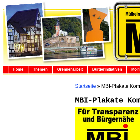
Home
Themen
Gremienarbeit
Bürgerinitiativen
Mölm
Startseite
»
MBI-Plakate Ko
MBI-Plakate Ko