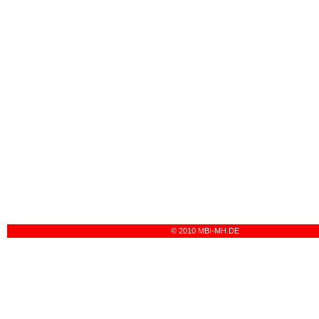
© 2010 MBI-MH.DE