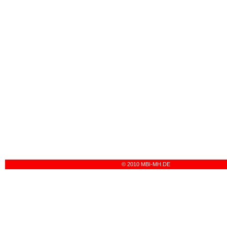
© 2010 MBI-MH.DE