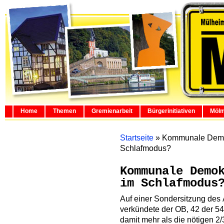
Home
Themen
Gremienarbeit
Bürgerinitiativen
Mölm
Startseite
»
Kommunale Demok
Schlafmodus?
Kommunale Demo
im Schlafmodus
Auf einer Sondersitzung des 
verkündete der OB, 42 der 5
damit mehr als die nötigen 2/3