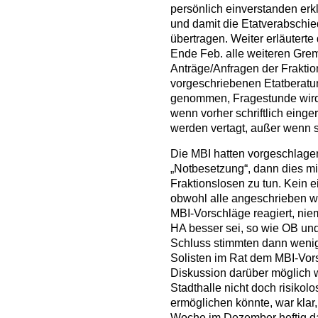
persönlich einverstanden erkl
und damit die Etatverabsch
übertragen. Weiter erläuterte
Ende Feb. alle weiteren Gremi
Anträge/Anfragen der Fraktio
vorgeschriebenen Etatberat
genommen, Fragestunde wird s
wenn vorher schriftlich einge
werden vertagt, außer wenn sie
Die MBI hatten vorgeschlagen
„Notbesetzung“, dann dies mit
Fraktionslosen zu tun. Kein e
obwohl alle angeschrieben w
MBI-Vorschläge reagiert, ni
HA besser sei, so wie OB und
Schluss stimmten dann wenigs
Solisten im Rat dem MBI-Vor
Diskussion darüber möglich w
Stadthalle nicht doch risikolo
ermöglichen könnte, war kl
Woche im Dezember heftig da