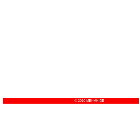
© 2010 MBI-MH.DE