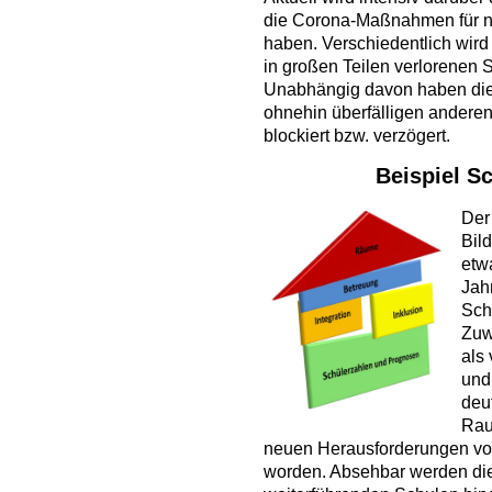
die Corona-Maßnahmen für ni
haben. Verschiedentlich wird
in großen Teilen verlorenen 
Unabhängig davon haben d
ohnehin überfälligen ander
blockiert bzw. verzögert.
Beispiel S
Der
Bil
etwa
Jah
Sch
Zuw
als 
und
deut
Rau
neuen Herausforderungen von 
worden. Absehbar werden di