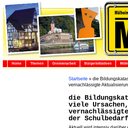
Home
Themen
Gremienarbeit
Bürgerinitiativen
Mölm
Startseite
»
die Bildungskatas
vernachlässigte Aktualisieru
die Bildungska
viele Ursachen
vernachlässigt
der Schulbedar
Aktuell wird intensiv darüber