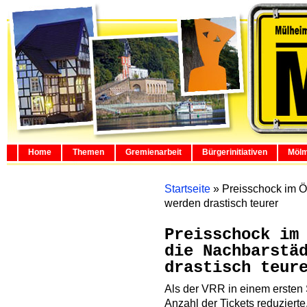
Home
Themen
Gremienarbeit
Bürgerinitiativen
Mölm
Startseite
»
Preisschock im Ö
werden drastisch teurer
Preisschock im
die Nachbarstä
drastisch teur
Als der VRR in einem ersten S
Anzahl der Tickets reduziert