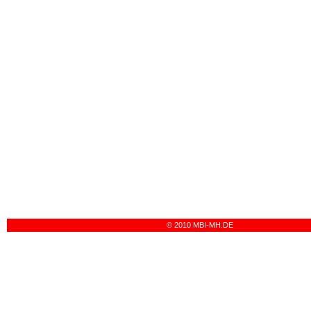
© 2010 MBI-MH.DE