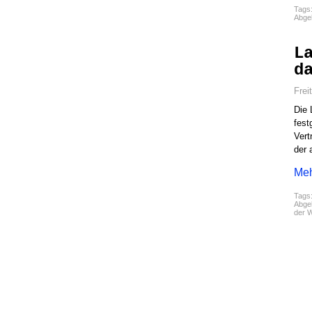
Tags
Abgel
L
d
Frei
Die
fest
Vert
der 
Meh
Tags
Abgel
der W