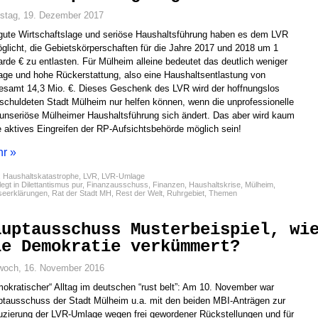
stag, 19. Dezember 2017
gute Wirtschaftslage und seriöse Haushaltsführung haben es dem LVR
glicht, die Gebietskörperschaften für die Jahre 2017 und 2018 um 1
iarde € zu entlasten. Für Mülheim alleine bedeutet das deutlich weniger
ge und hohe Rückerstattung, also eine Haushaltsentlastung von
esamt 14,3 Mio. €. Dieses Geschenk des LVR wird der hoffnungslos
schuldeten Stadt Mülheim nur helfen können, wenn die unprofessionelle
unseriöse Mülheimer Haushaltsführung sich ändert. Das aber wird kaum
 aktives Eingreifen der RP-Aufsichtsbehörde möglich sein!
r »
:
Haushaltskatastrophe
,
LVR
,
LVR-Umlage
egt in
Dilettantismus pur
,
Finanzausschuss
,
Finanzen
,
Haushaltskrise
,
Mülheim
,
seerklärungen
,
Rat der Stadt MH
,
Rest der Welt
,
Ruhrgebiet
,
Themen
auptausschuss Musterbeispiel, wi
ie Demokratie verkümmert?
woch, 16. November 2016
okratischer“ Alltag im deutschen “rust belt”: Am 10. November war
tausschuss der Stadt Mülheim u.a. mit den beiden MBI-Anträgen zur
zierung der LVR-Umlage wegen frei gewordener Rückstellungen und für