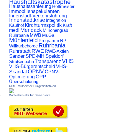
Haushaltskatastrophe
Haushaltssanierung
Hoffmeister
Immobilienspekulanten
Innenstadt-Verkehrsführung
Innenstadtkrise
Integration
Kirchturmspolitik
Kaufhof
Kraft
Mendack
medl
Millionengrab
Ruhrbania
MWB
MüGa
Mühlenfeld
Programm
RP-
Ruhrbania
Willkürbehörde
RWE
Ruhrstadt
RWE-Aktien
Sander
Speldorf
SPD-MH
VHS
Transparenz
Straßenbahn
VHS-
VHS-Bürgerentscheid
ÖPNV
Skandal
ÖPNV-
ÖPP
Optimierung
Überschuldung
MBI - Mülheimer Bürgerinitiativen
e
Wirb ebenfalls für deine Seite