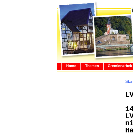
Home
Themen
Gremienarbeit
Star
L
1
L
n
H