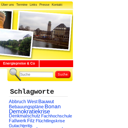
Über uns
Termine
Links
Presse
Kontakt
Energiepreise & Co
Schlagworte
Abbruch West
Bauwut
Bonan
Bebauungspläne
Demokratiekrise
Denkmalschutz
Fachhochschule
Filz
Fallwerk
Flüchtlingskrise
Gutachteritis