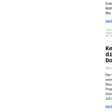
Entl
Mülh
Mio.
Meh
Tags
Abgel
der W
K
d
D
Mitt
Der 
enor
Muse
Proj
Grün
115.
Meh