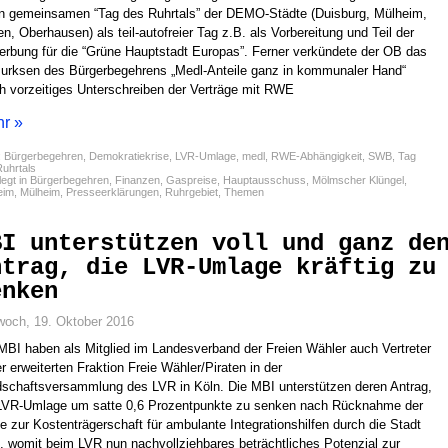
n gemeinsamen “Tag des Ruhrtals” der DEMO-Städte (Duisburg, Mülheim,
n, Oberhausen) als teil-autofreier Tag z.B. als Vorbereitung und Teil der
rbung für die “Grüne Hauptstadt Europas”. Ferner verkündete der OB das
rksen des Bürgerbegehrens „Medl-Anteile ganz in kommunaler Hand“
h vorzeitiges Unterschreiben der Verträge mit RWE
r »
:
Bürgerbegehren
,
Demokratiekrise
,
LVR-Umlage
,
medl
,
RWE-Abhängigkeit
,
SWB
,
Tag
uhrtals
egt in
Bürgerbegehren
,
Finanzen
,
Gaspreise
,
Hauptausschuss
,
Mölmscher Klüngel
,
eim
,
Mülheim
,
Presseerklärungen
,
Ruhrgebiet
,
Themen
BI unterstützen voll und ganz de
ntrag, die LVR-Umlage kräftig zu
enken
woch, 19. Oktober 2016
MBI haben als Mitglied im Landesverband der Freien Wähler auch Vertreter
er erweiterten Fraktion Freie Wähler/Piraten in der
schaftsversammlung des LVR in Köln. Die MBI unterstützen deren Antrag,
LVR-Umlage um satte 0,6 Prozentpunkte zu senken nach Rücknahme der
e zur Kostenträgerschaft für ambulante Integrationshilfen durch die Stadt
, womit beim LVR nun nachvollziehbares beträchtliches Potenzial zur