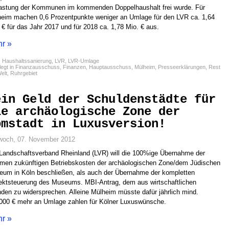
astung der Kommunen im kommenden Doppelhaushalt frei wurde. Für
eim machen 0,6 Prozentpunkte weniger an Umlage für den LVR ca. 1,64
 € für das Jahr 2017 und für 2018 ca. 1,78 Mio. € aus.
r »
:
Haushaltssanierung
,
LVR
,
LVR-Umlage
egt in
Finanzausschuss
,
Finanzen
,
Hauptausschuss
,
Mülheim
,
Presseerklärungen
,
Rest
elt
,
Ruhrgebiet
ein Geld der Schuldenstädte für
ie archäologische Zone der
omstadt in Luxusversion!
woch, 07. November 2012
Landschaftsverband Rheinland (LVR) will die 100%ige Übernahme der
men zukünftigen Betriebskosten der archäologischen Zone/dem Jüdischen
um in Köln beschließen, als auch der Übernahme der kompletten
ektsteuerung des Museums. MBI-Antrag, dem aus wirtschaftlichen
den zu widersprechen. Alleine Mülheim müsste dafür jährlich mind.
000 € mehr an Umlage zahlen für Kölner Luxuswünsche.
r »