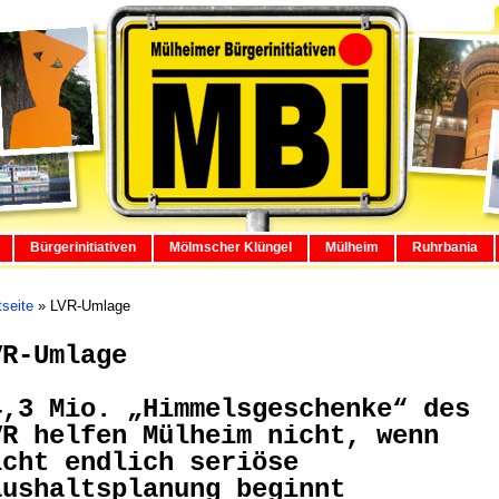
Bürgerinitiativen
Mölmscher Klüngel
Mülheim
Ruhrbania
tseite
»
LVR-Umlage
VR-Umlage
4,3 Mio. „Himmelsgeschenke“ des
VR helfen Mülheim nicht, wenn
icht endlich seriöse
aushaltsplanung beginnt