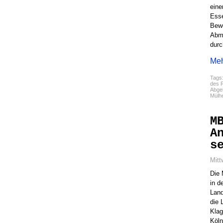
eine
Esse
Bewe
Abmu
durc
Meh
Tags
des R
Abgel
Mülh
M
A
s
Mitt
Die 
in d
Land
die 
Klag
Köln