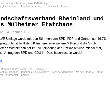
:
archäologische Zone
,
Köln
,
LVR-Umlage
egt in
Finanzen
,
Hauptausschuss
,
Rest der Welt
,
Themen
andschaftsverband Rheinland und
as Mülheimer Etatchaos
tag, 24. Februar 2012
 LVR-Umlage wurde mit den Stimmen von SPD, FDP und Grünen auf 16,7%
gelegt. Damit fehlt dem Kämmerer eine weitere Million und die SPD-
reterin Wietelmann hat im LVR eindeutig den Ratsbeschluss missachtet,
auf Antrag von SPD und CDU im Dez. beschlossen wurde!
r »
:
Haushaltskatastrophe
,
LVR-Umlage
egt in
Finanzen
,
Haushaltskrise
,
Mülheim
,
Presseerklärungen
,
Rat der Stadt MH
,
Rest
elt
,
Ruhrgebiet
,
Themen