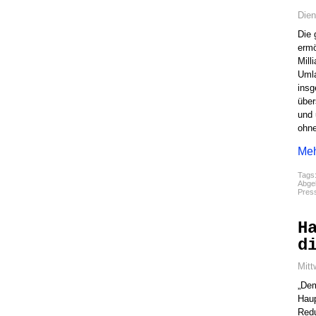
Dien
Die 
ermö
Mill
Umla
insg
über
und 
ohne
Meh
Tags
Abgel
Pres
H
d
Mitt
„Dem
Haup
Redu