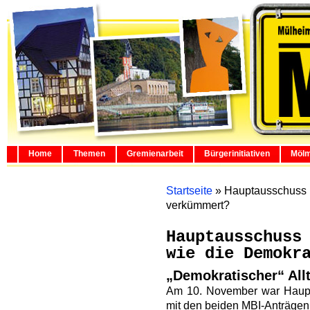
Home
Themen
Gremienarbeit
Bürgerinitiativen
Mölm
Startseite
»
Hauptausschuss M
verkümmert?
Hauptausschuss
wie die Demokr
„Demokratischer“ Allt
Am 10. November war Haupt
mit den beiden MBI-Anträgen