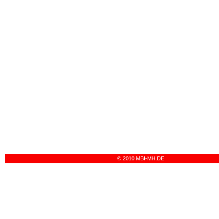
© 2010 MBI-MH.DE