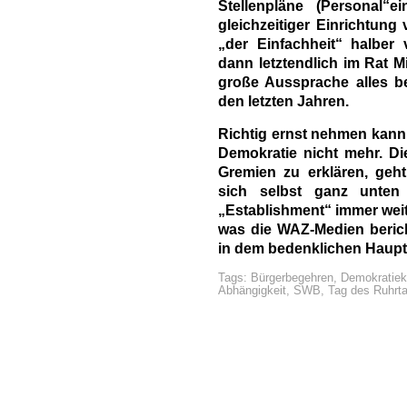
Stellenpläne (Personal“
gleichzeitiger Einrichtung
„der Einfachheit“ halber 
dann letztendlich im Rat 
große Aussprache alles b
den letzten Jahren.
Richtig ernst nehmen kann
Demokratie nicht mehr. D
Gremien zu erklären, geh
sich selbst ganz unte
„Establishment“ immer wei
was die WAZ-Medien beric
in dem bedenklichen Haup
Tags:
Bürgerbegehren
,
Demokratiek
Abhängigkeit
,
SWB
,
Tag des Ruhrta